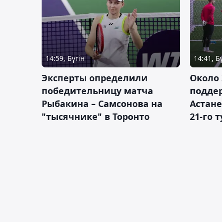
14:59, Бүгін
14:41, Б
Эксперты определили
Около 
победительницу матча
подде
Рыбакина – Самсонова на
Астане
"тысячнике" в Торонто
21-го 