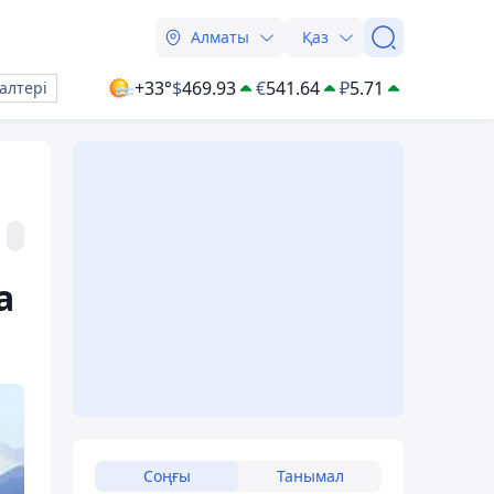
Алматы
Қаз
+33°
$
469.93
€
541.64
₽
5.71
алтері
а
Соңғы
Танымал