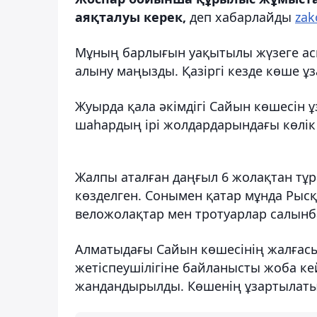
аяқталуы керек,
деп хабарлайды
zak
Мұның барлығын уақытылы жүзеге асы
алыну маңызды. Қазіргі кезде көше ұз
Жуырда қала әкімдігі Сайын көшесін
шаһардың ірі жолдардарындағы көлік 
Жалпы аталған даңғыл 6 жолақтан тұр
көзделген. Сонымен қатар мұнда Рысқ
веложолақтар мен тротуарлар салынб
Алматыдағы Сайын көшесінің жалғасы
жетіспеушілігіне байланысты жоба ке
жандандырылды. Көшенің ұзартылаты