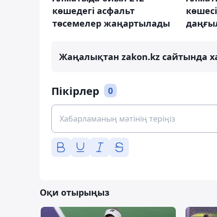
көшедегі асфальт
көшесі
төсемелер жаңартылады
даңғы
Жаңалықтан zakon.kz сайтында х
Пікірлер
0
Оқи отырыңыз