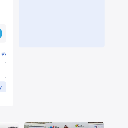
Кіру
у