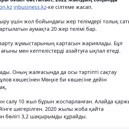
on.kz
inbusiness.kz
-ке сілтеме жасап.
ру үшін жол бойындағы жер телімдері толық са
артылатын аумақта 20 жер телімі бар.
 ұзарту жұмыстарының картасын жариялады. Бұл
ағыны мен кептелістерді азайтуға ықпал етеді.
ады. Оның жалғасында да осы тәртіпті сақтау
ұлов көшесінен Мөңке би көшесіне дейін
ақ.
н салу 10 жыл бұрын жоспарланған. Алайда қарж
йінге шегерілген. 2020 жылы жоба қайта
н бөлігі 3,2 шақырымды құрайды.