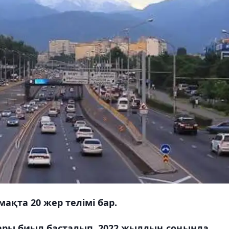
ақта 20 жер телімі бар.
ры биыл басталып, 2022 жылдың соңында