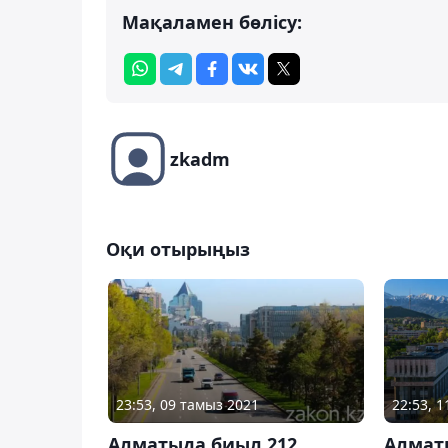
Мақаламен бөлісу:
zkadm
Оқи отырыңыз
23:53, 09 тамыз 2021
22:53, 1
Алматыда биыл 212
Алмат