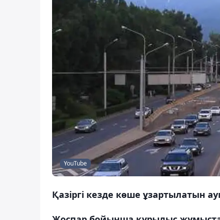
YouTube
Қазіргі кезде көше ұзартылатын аум
Жоспар бойынша құрылыс жұмыста