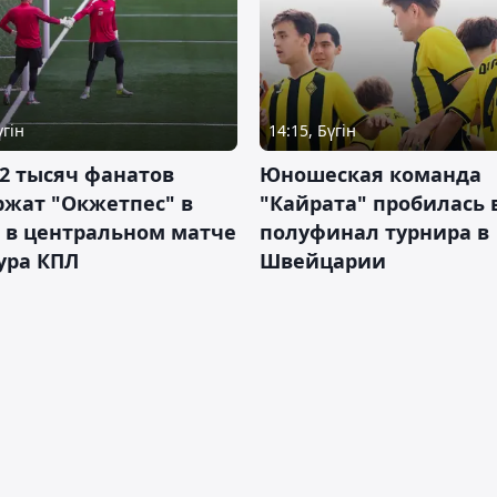
үгін
14:15, Бүгін
2 тысяч фанатов
Юношеская команда
ржат "Окжетпес" в
"Кайрата" пробилась 
 в центральном матче
полуфинал турнира в
тура КПЛ
Швейцарии