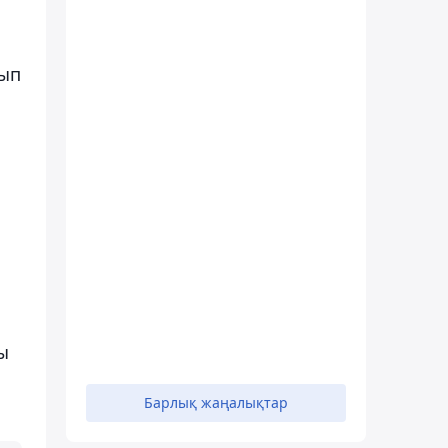
тып
ы
Барлық жаңалықтар