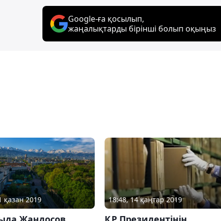
Google-ға қосылып,
жаңалықтарды бірінші болып оқыңыз
1 қазан 2019
18:48, 14 қаңтар 2019
ыда Жандосов
ҚР Президентінің