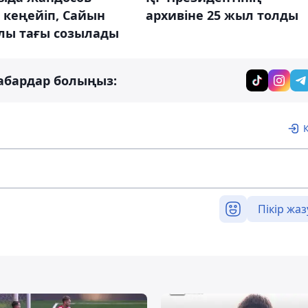
 кеңейіп, Сайын
архивіне 25 жыл толды
лы тағы созылады
абардар болыңыз:
Пікір жаз