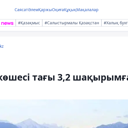
Саясат
Әлем
Қаржы
Оқиға
Құқық
Мақалалар
#Қазақмыс
#Салыстырмалы Қазақстан
#Халық бухг
kz
өшесі тағы 3,2 шақырымғ