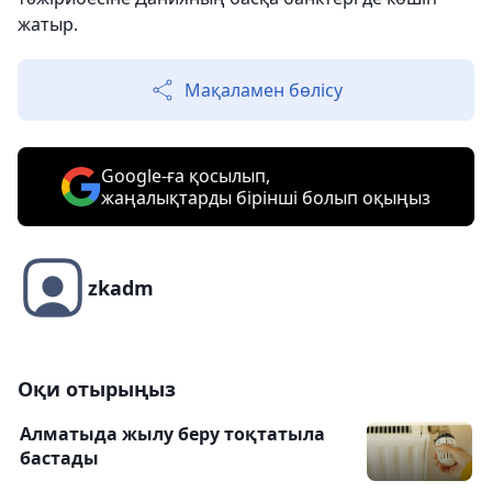
жатыр.
Мақаламен бөлісу
Google-ға қосылып,
жаңалықтарды бірінші болып оқыңыз
zkadm
Оқи отырыңыз
Алматыда жылу беру тоқтатыла
бастады