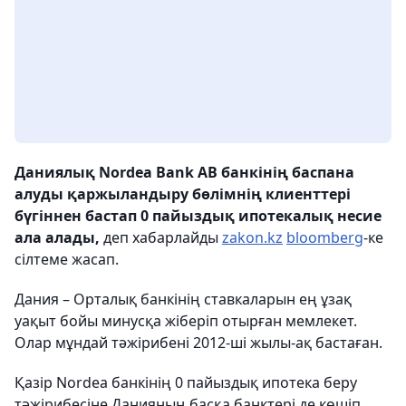
Даниялық Nordea Bank AB банкінің баспана
алуды қаржыландыру бөлімнің клиенттері
бүгіннен бастап 0 пайыздық ипотекалық несие
ала алады,
деп хабарлайды
zakon.kz
bloomberg
-ке
сілтеме жасап.
Дания – Орталық банкінің ставкаларын ең ұзақ
уақыт бойы минусқа жіберіп отырған мемлекет.
Олар мұндай тәжірибені 2012-ші жылы-ақ бастаған.
Қазір Nordea банкінің 0 пайыздық ипотека беру
тәжірибесіне Данияның басқа банктері де көшіп