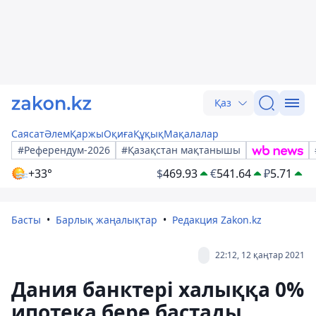
Қаз
Саясат
Әлем
Қаржы
Оқиға
Құқық
Мақалалар
#Референдум-2026
#Қазақстан мақтанышы
+33°
$
469.93
€
541.64
₽
5.71
Басты
Барлық жаңалықтар
Редакция Zakon.kz
22:12, 12 қаңтар 2021
Дания банктері халыққа 0%
ипотека бере бастады