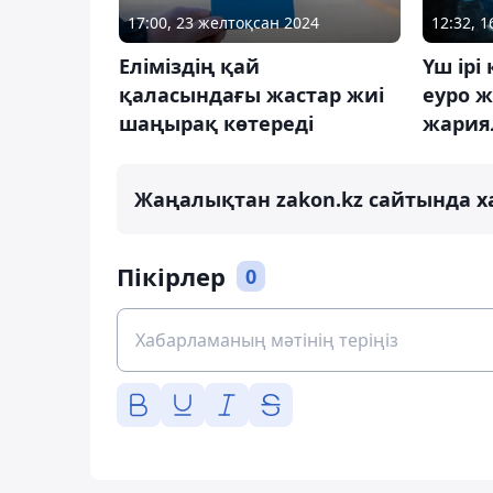
17:00, 23 желтоқсан 2024
12:32, 
Еліміздің қай
Үш ірі
қаласындағы жастар жиі
еуро 
шаңырақ көтереді
жария
Жаңалықтан zakon.kz сайтында х
Пікірлер
0