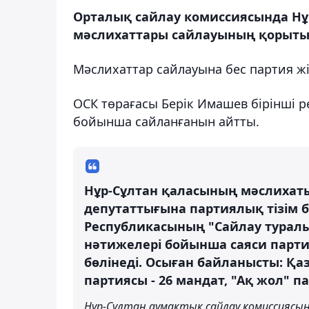
Орталық сайлау комиссиясында Н
мәслихаттары сайлауының қорыт
Мәслихаттар сайлауына бес партия жі
ОСК төрағасы Берік Имашев бірінші 
бойынша сайланғанын айтты.
Нұр-Сұлтан қаласының мәслихаты
депутаттығына партиялық тізім б
Республикасының "Сайлау туралы
нәтижелері бойынша саяси парти
бөлінеді. Осыған байланысты: Қаз
партиясы - 26 мандат, "Ақ жол" па
Нұр-Сұлтан аумақтық сайлау комиссиясы