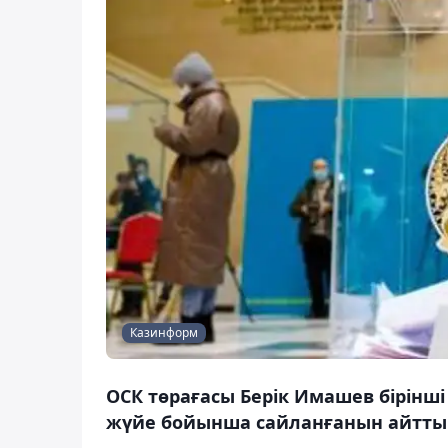
Казинформ
ОСК төрағасы Берік Имашев бірінш
жүйе бойынша сайланғанын айтты