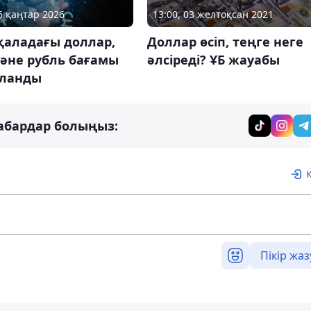
16 қаңтар 2026
13:00, 03 желтоқсан 2021
 қаладағы доллар,
Доллар өсіп, теңге неге
және рубль бағамы
әлсіреді? ҰБ жауабы
ланды
абардар болыңыз:
Пікір жаз