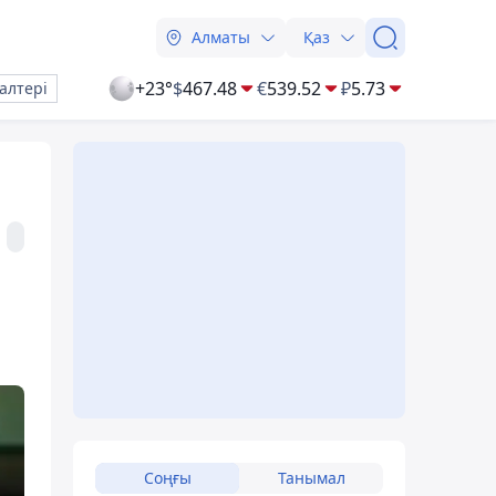
Алматы
Қаз
+23°
$
467.48
€
539.52
₽
5.73
алтері
Соңғы
Танымал