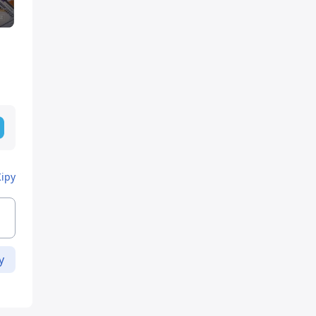
Кіру
у