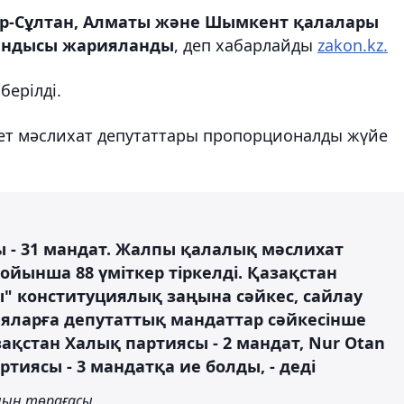
ұр-Сұлтан, Алматы және Шымкент қалалары
ындысы жарияланды
, деп хабарлайды
zakon.kz.
берілді.
рет мәслихат депутаттары пропорционалды жүйе
 - 31 мандат. Жалпы қалалық мәслихат
ойынша 88 үміткер тіркелді. Қазақстан
" конституциялық заңына сәйкес, сайлау
яларға депутаттық мандаттар сәйкесінше
ақстан Халық партиясы - 2 мандат, Nur Otan
ртиясы - 3 мандатқа ие болды, - деді
ның төрағасы