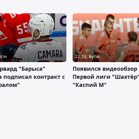
үгін
22:33, Бүгін
рвард "Барыса"
Появился видеообзор
 подписал контракт с
Первой лиги "Шахтёр"
ралом"
"Каспий М"