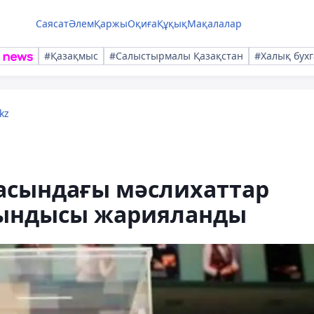
Саясат
Әлем
Қаржы
Оқиға
Құқық
Мақалалар
#Қазақмыс
#Салыстырмалы Қазақстан
#Халық бухг
kz
аласындағы мәслихаттар
ындысы жарияланды