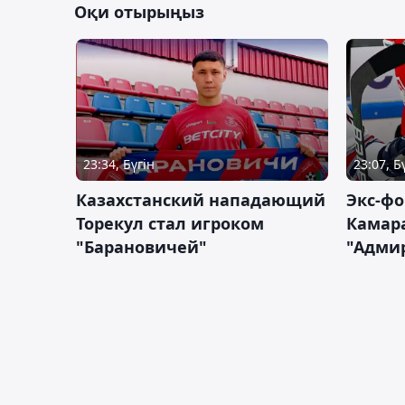
Оқи отырыңыз
23:34, Бүгін
23:07, Б
Казахстанский нападающий
Экс-фо
Торекул стал игроком
Камара
"Барановичей"
"Адми