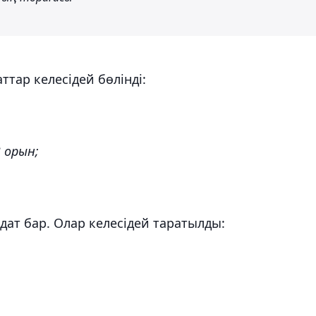
ттар келесідей бөлінді:
 орын;
ат бар. Олар келесідей таратылды: