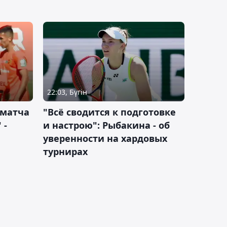
22:03, Бүгін
 матча
"Всё сводится к подготовке
 -
и настрою": Рыбакина - об
уверенности на хардовых
турнирах