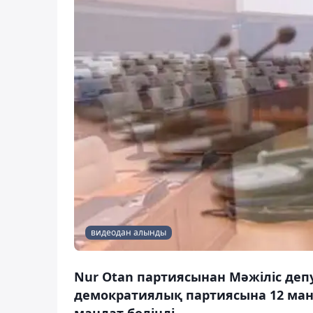
видеодан алынды
Nur Otan партиясынан Мәжіліс деп
демократиялық партиясына 12 ман
мандат бөлінді.