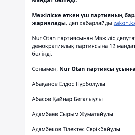
Мәжіліске өткен үш партияның бар
жариялады
, деп хабарлайды
zakon.kz
Nur Otan партиясынан Мәжіліс депута
демократиялық партиясына 12 мандат
бөлінді.
Сонымен,
Nur Otan партиясы ұсынған
Абақанов Елдос Нұрболұлы
Абасов Қайнар Бегалыұлы
Адамбаев Сырым Жұматайұлы
Адамбеков Тілектес Серікбайұлы