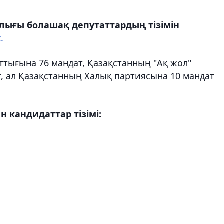
лығы болашақ депутаттардың тізімін
.
ттығына 76 мандат, Қазақстанның "Aқ жол"
, ал Қазақстанның Халық партиясына 10 мандат
 кандидаттар тізімі: