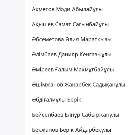
Ахметов Мәди Абылайұлы
Ақышев Самат Сағынбайұлы
Әбсеметова Әлия Маратқызы
Әлімбаев Данияр Кенғазыұлы
Әміреев Ғалым Махмұтбайұлы
Әшімжанов Жанарбек Садықанұлы
Әбдіғалиұлы Берік
Бейсенбаев Елнұр Сабыржанұлы
Бекжанов Берік Айдарбекұлы