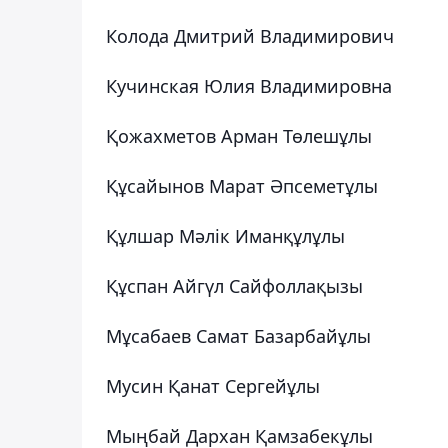
Колода Дмитрий Владимирович
Кучинская Юлия Владимировна
Қожахметов Арман Төлешұлы
Құсайынов Марат Әпсеметұлы
Құлшар Мәлік Иманқұлұлы
Құспан Айгүл Сайфоллақызы
Мұсабаев Самат Базарбайұлы
Мусин Қанат Сергейұлы
Мыңбай Дархан Қамзабекұлы