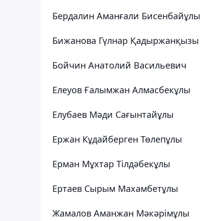
Бердалин Аманғали Бисенбайұлы
Бижанова Гүлнар Қадыржанқызы
Бойчин Анатолий Васильевич
Елеуов Ғалымжан Алмасбекұлы
Елубаев Мәди Сағынтайұлы
Ержан Кұдайберген Төлепұлы
Ерман Мұхтар Тілдәбекұлы
Ертаев Сырым Махамбетұлы
Жамалов Аманжан Мәкәрімұлы