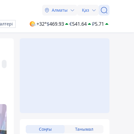
Алматы
Қаз
+32°
$
469.93
€
541.64
₽
5.71
алтері
Соңғы
Танымал