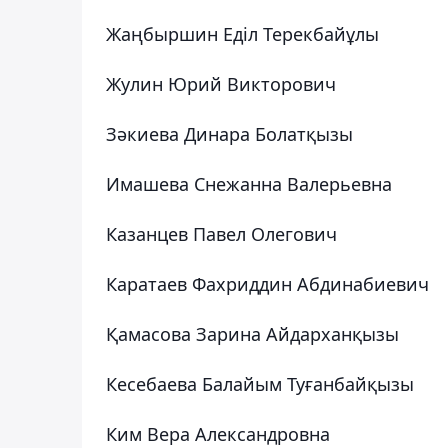
Жаңбыршин Еділ Терекбайұлы
Жулин Юрий Викторович
Зәкиева Динара Болатқызы
Имашева Снежанна Валерьевна
Казанцев Павел Олегович
Каратаев Фахриддин Абдинабиевич
Қамасова Зарина Айдарханқызы
Кесебаева Балайым Туғанбайқызы
Ким Вера Александровна