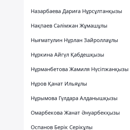
Назарбаева Дариға Нұрсұлтанқызы
Нақпаев Сәлімжан Жұмашұлы
Нығматулин Нұрлан Зайроллаұлы
Нұркина Айгүл Қабдешқызы
Нұрманбетова Жамиля Нүсіпжанқызы
Нұров Қанат Ильяұлы
Нұрымова Гүлдара Алданышқызы
Омарбекова Жанат Әнуарбекқызы
Оспанов Берік Серікұлы