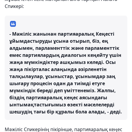
Спикері:
- Мәжіліс жанынан партияаралық Кеңесті
ұйымдастыруды ұсына отырып, біз, ең
алдымен, парламенттік және парламенттік
емес партиялардың диалогын кеңейту үшін
жаңа мүмкіндіктер ашқымыз келеді. Осы
жаңа пікірталас алаңында әзірленетін
талқылаулар, ұсыныстар, ұсынымдар заң
шығару процесін одан да тиімді етуге
мүмкіндік береді деп үміттенеміз. Жалпы,
біздің партияаралық кеңес аясындағы
ынтымақтастығымыз өзекті мәселелерді
шешудің тағы бір құралы бола алады, - деді.
Мәжіліс Спикерінің пікірінше, партияаралық кеңес