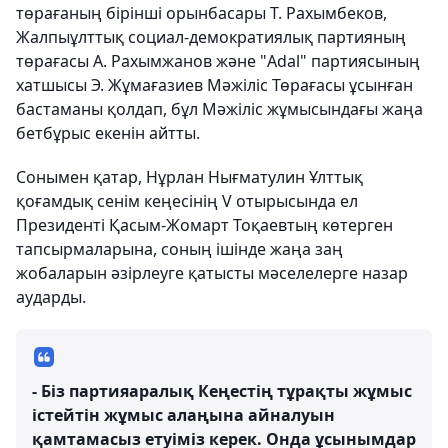
төрағаның бірінші орынбасары Т. Рахымбеков,
Жалпыұлттық социал-демократиялық партияның
төрағасы А. Рахымжанов және "Adal" партиясының
хатшысы Э. Жұмағазиев Мәжіліс Төрағасы ұсынған
бастаманы қолдап, бұл Мәжіліс жұмысындағы жаңа
бетбұрыс екенін айтты.
Сонымен қатар, Нұрлан Нығматулин Ұлттық
қоғамдық сенім кеңесінің V отырысында ел
Президенті Қасым-Жомарт Тоқаевтың көтерген
тапсырмаларына, соның ішінде жаңа заң
жобаларын әзірлеуге қатысты мәселелерге назар
аударды.
- Біз партияаралық Кеңестің тұрақты жұмыс
істейтін жұмыс алаңына айналуын
қамтамасыз етуіміз керек. Онда ұсынымдар