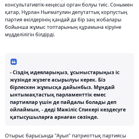
консультативтік-кеңесші орган болуы тиіс. Сонымен
қатар, Нұрлан Нығматулин депутаттық корпустың
партия өкілдерінің қандай да бір заң жобалары
бойынша жұмыс топтарының құрамына кіруіне
мүдделілігін білдірді.
- Сіздің идеяларыңыз, ұсыныстарыңыз іс
жүзінде жүзеге асырылуы керек. Біз
бірлескен жұмысқа дайынбыз. Мұндай
ынтымақтастық парламенттік емес
партиялар үшін де пайдалы болады деп
ойлаймын, - деді Мәжіліс Спикері кездесуге
қатысушыларға арнаған сөзінде.
Отырыс барысында "Ауыл" патриоттық партиясы