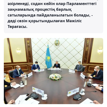
әзірленеді, содан кейін олар Парламенттегі
заңнамалық процестің барлық
сатыларында пайдаланылатын болады, -
деді сөзін қорытындылаған Мәжіліс
Төрағасы.