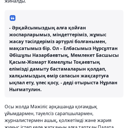
жиналды.
- Әрқайсымыздың алға қойған
жоспарларымыз, міндеттеріміз, жұмыс
жасау тәсілдеріміз әртүрлі болғанымен,
мақсатымыз бір. Ол – Елбасымыз Нұрсұлтан
Әбішұлы Назарбаевтың, Мемлекет Басшысы
Қасым-Жомарт Кемелұлы Тоқаевтың
елімізді дамыту бастамаларын қолдап,
халқымыздың өмір сапасын жақсартуға
ықпал ету, үлес қосу, - деді отырыста Нұрлан
Нығматулин.
Осы жолда Мәжіліс әрқашанда қоғамдық
ұйымдармен, тәуелсіз сарапшылармен,
журналистермен ашық, қолжетімді және жария
жұмыс істеп келе жатқанын алға тартқан Палата