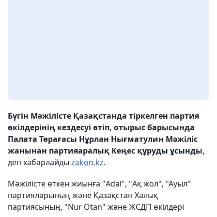
Бүгін Мәжілісте Қазақстанда тіркелген партия
өкілдерінің кездесуі өтіп, отырыс барысында
Палата Төрағасы Нұрлан Нығматулин Мәжіліс
жанынан партияаралық Кеңес құруды ұсынды,
деп хабарлайды
zakon.kz
.
Мәжілісте өткен жиынға "Adal", "Ақ жол", "Ауыл"
партияларының және Қазақстан Халық
партиясының, "Nur Otan" және ЖСДП өкілдері