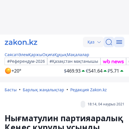
Қаз
Саясат
Әлем
Қаржы
Оқиға
Құқық
Мақалалар
#Референдум-2026
#Қазақстан мақтанышы
+20°
$
469.93
€
541.64
₽
5.71
Басты
Барлық жаңалықтар
Редакция Zakon.kz
18:14, 04 наурыз 2021
Нығматулин партияаралық
Қеңес құруды ұсынды