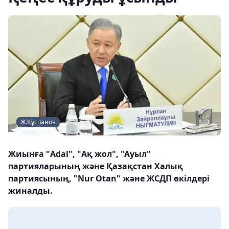
Ж.Құспанов
Жиынға "Adal", "Ақ жол", "Ауыл"
партияларының және Қазақстан Халық
партиясының, "Nur Otan" және ЖСДП өкілдері
жиналды.