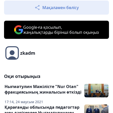
Мақаламен бөлісу
Google-ға қосылып,
жаңалықтарды бірінші болып оқыңыз
zkadm
Оқи отырыңыз
Нығматулин Мәжілісте "Nur Otan"
фракциясының жиналысын өткізді
17:14, 24 маусым 2021
Қарағанды облысында педагогтар
мен дәрігерлер Нығматулинмен