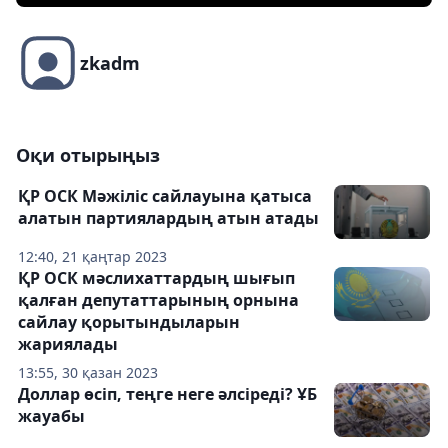
zkadm
Оқи отырыңыз
ҚР ОСК Мәжіліс сайлауына қатыса
алатын партиялардың атын атады
12:40, 21 қаңтар 2023
ҚР ОСК мәслихаттардың шығып
қалған депутаттарының орнына
сайлау қорытындыларын
жариялады
13:55, 30 қазан 2023
Доллар өсіп, теңге неге әлсіреді? ҰБ
жауабы