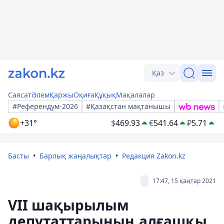
Қаз
Саясат
Әлем
Қаржы
Оқиға
Құқық
Мақалалар
#Референдум-2026
#Қазақстан мақтанышы
+31°
$
469.93
€
541.64
₽
5.71
Басты
Барлық жаңалықтар
Редакция Zakon.kz
17:47, 15 қаңтар 2021
VII шақырылым
депутаттарының алғашқы