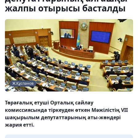
жалпы отырысы басталды
Ж.Құспанов
Төрағалық етуші Орталық сайлау
комиссиясында тіркеуден өткен Мәжілістің VII
шақырылым депутаттарының аты-жөндері
жария етті.