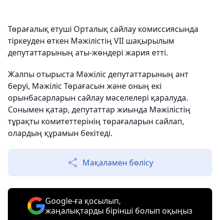
Төрағалық етуші Орталық сайлау комиссиясында
тіркеуден өткен Мәжілістің VII шақырылым
депутаттарының аты-жөндері жария етті.
Жалпы отырыста Мәжіліс депутаттарының ант
беруі, Мәжіліс Төрағасын және оның екі
орынбасарларын сайлау мәселелері қаралуда.
Сонымен қатар, депутаттар жиында Мәжілістің
тұрақты комитеттерінің төрағаларын сайлап,
олардың құрамын бекітеді.
Мақаламен бөлісу
Google-ға қосылып,
жаңалықтарды бірінші болып оқыңыз