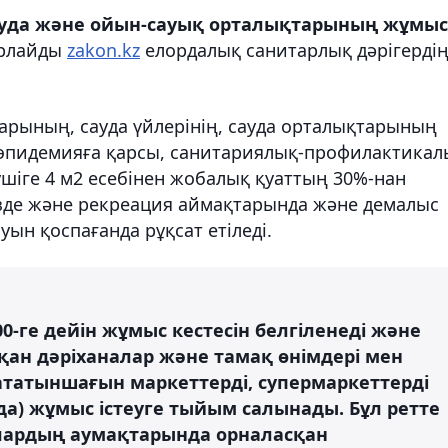
сауда және ойын-сауық орталықтарының жұмыс
арлайды
zakon.kz
елордалық санитарлық дәрігерді
арының, сауда үйлерінің, сауда орталықтарының
эпидемияға қарсы, санитариялық-профилактикал
ушіге 4 м2 есебінен жобалық қуаттың 30%-нан
зде және
рекреация аймақтарында және демалыс
уын қоспағанда
рұқсат етіледі.
00-ге дейін жұмыс кестесін белгіленеді және
қан дәріханалар және тамақ өнімдері мен
 сататыншағын маркеттерді, супермаркеттерді
а) жұмыс істеуге тыйым салынады. Бұл ретте
олардың аумақтарында орналасқан