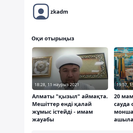
zkadm
Оқи отырыңыз
18:28, 11 наурыз 2021
19:57, 
Алматы "қызыл" аймақта.
20 ма
Мешіттер енді қалай
сауда 
жұмыс істейді - имам
монша
жауабы
ашыл