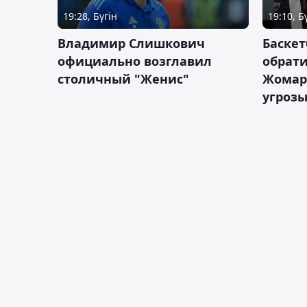
19:28, Бүгін
19:10, Б
Владимир Слишкович
Баскет
официально возглавил
обрати
столичный "Женис"
Жомарт
угрозы