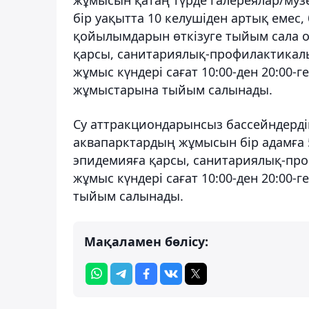
бір уақытта 10 келушіден артық емес, 
қойылымдарын өткізуге тыйым сала 
қарсы, санитариялық-профилактикалы
жұмыс күндері сағат 10:00-ден 20:00-г
жұмыстарына тыйым салынады.
Су аттракциондарынсыз бассейндердің
аквапарктардың жұмысын бір адамға 
эпидемияға қарсы, санитариялық-пр
жұмыс күндері сағат 10:00-ден 20:00-г
тыйым салынады.
Мақаламен бөлісу: