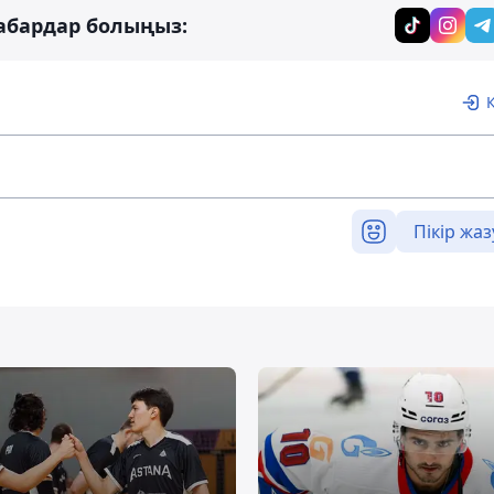
абардар болыңыз:
Пікір жаз