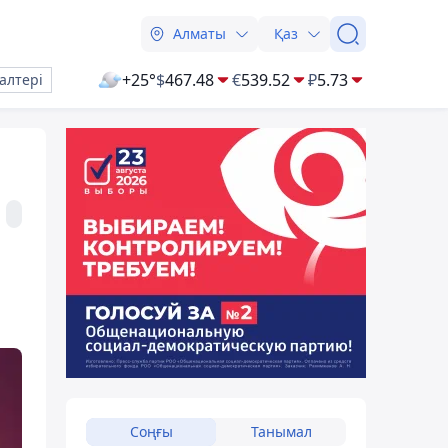
Алматы
Қаз
+25°
$
467.48
€
539.52
₽
5.73
алтері
Соңғы
Танымал