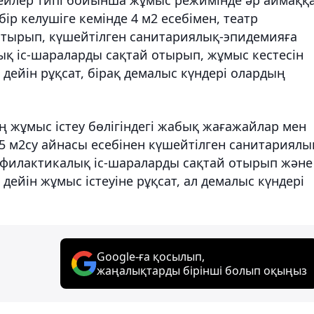
бір келушіге кемінде 4 м2 есебімен, театр
отырып, күшейтілген санитариялық-эпидемияға
қ іс-шараларды сақтай отырып, жұмыс кестесін
е дейін рұқсат, бірақ демалыс күндері олардың
 жұмыс істеу бөлігіндегі жабық жағажайлар мен
5 м2су айнасы есебінен күшейтілген санитариялы
офилактикалық іс-шараларды сақтай отырып және
е дейін жұмыс істеуіне рұқсат, ал демалыс күндері
Google-ға қосылып,
жаңалықтарды бірінші болып оқыңыз