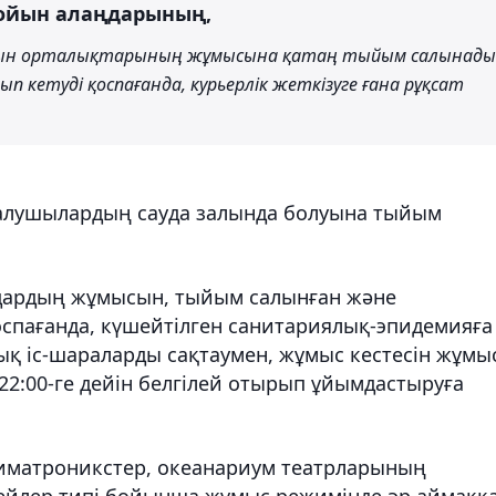
ойын алаңдарының,
ойын орталықтарының жұмысына қатаң тыйым салынады
 кетуді қоспағанда, курьерлік жеткізуге ғана рұқсат
 алушылардың сауда залында болуына тыйым
ардың жұмысын, тыйым салынған және
спағанда, күшейтілген санитариялық-эпидемияға
қ іс-шараларды сақтаумен, жұмыс кестесін жұмы
 22:00-ге дейін белгілей отырып ұйымдастыруға
иматроникстер, океанариум театрларының
ейлер типі бойынша жұмыс режимінде әр аймаққ