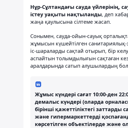
Нұр-Сұлтандағы сауда үйлерінің, 
істеу уақыты нақтыланды
, деп хаб
жаңа қаулысына сілтеме жасап.
Сонымен, сауда-ойын-сауық орталықт
жұмысын күшейтілген санитариялық-
іс-шараларды сақтай отырып, бір кел
аспайтын толымдылығын сақтаған ке
аралдарында сатып алушылардың бол
Жұмыс күндері сағат 10:00-ден 22:
демалыс күндері (оларда орналас
бірінші қажеттіліктегі заттарды
және гипермаркеттерді қоспағанд
көрсетілген объектілерде және 