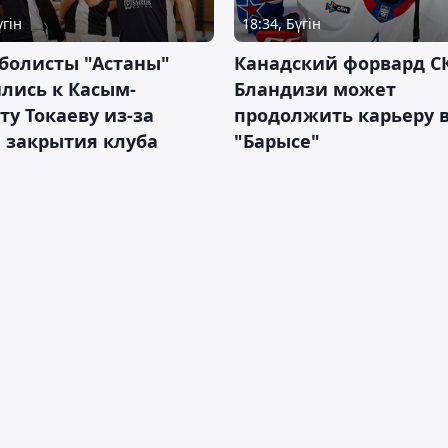
үгін
18:34, Бүгін
болисты "Астаны"
Канадский форвард С
лись к Касым-
Бландизи может
у Токаеву из-за
продолжить карьеру 
 закрытия клуба
"Барысе"