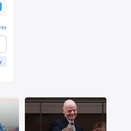
Кіру
у