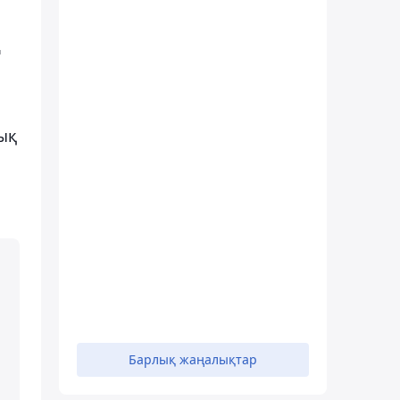
ң
ық
Барлық жаңалықтар