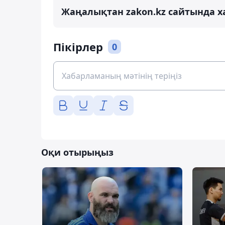
Жаңалықтан zakon.kz сайтында х
Пікірлер
0
Оқи отырыңыз