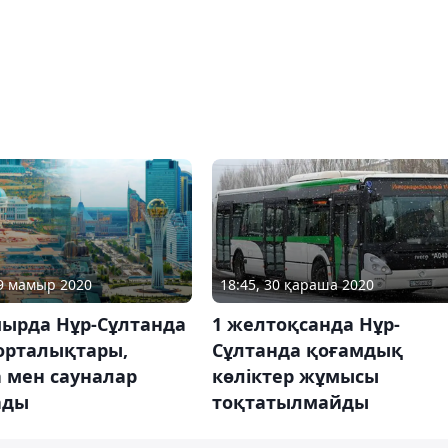
19 мамыр 2020
18:45, 30 қараша 2020
мырда Нұр-Сұлтанда
1 желтоқсанда Нұр-
орталықтары,
Сұлтанда қоғамдық
 мен сауналар
көліктер жұмысы
ады
тоқтатылмайды