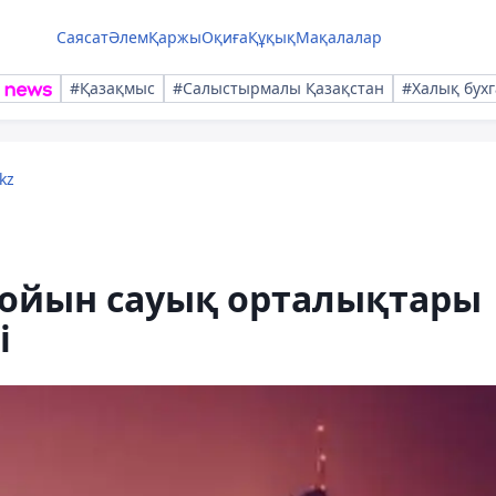
Саясат
Әлем
Қаржы
Оқиға
Құқық
Мақалалар
#Қазақмыс
#Салыстырмалы Қазақстан
#Халық бухг
kz
-ойын сауық орталықтары
і