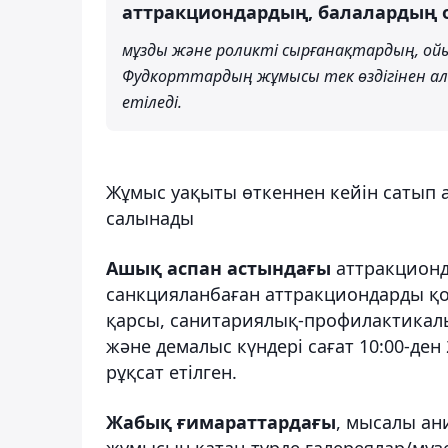
аттракциондардың, балалардың 
мұзды және роликті сырғанақтардың, 
Фудкорттардың жұмысы тек өздігінен алып
етіледі.
Жұмыс уақыты өткеннен кейін сатып
салынады
Ашық аспан астындағы
аттракционд
санкцияланбаған аттракциондарды қо
қарсы, санитариялық-профилактикалы
және демалыс күндері сағат 10:00-ден
рұқсат етілген.
Жабық ғимараттардағы
, мысалы ан
жұмысын қатаң түрде галереялар/муз