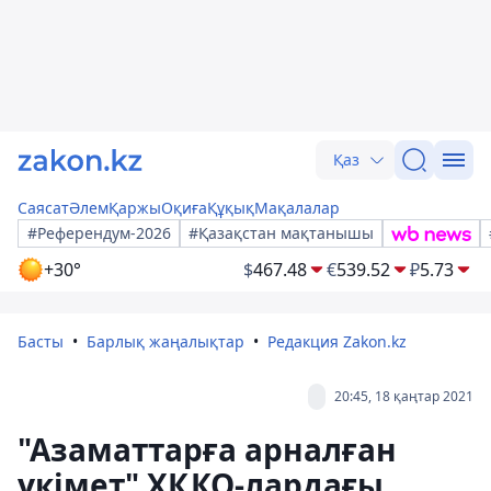
Қаз
Саясат
Әлем
Қаржы
Оқиға
Құқық
Мақалалар
#Референдум-2026
#Қазақстан мақтанышы
+30°
$
467.48
€
539.52
₽
5.73
Басты
Барлық жаңалықтар
Редакция Zakon.kz
20:45, 18 қаңтар 2021
"Азаматтарға арналған
үкімет" ХҚКО-лардағы