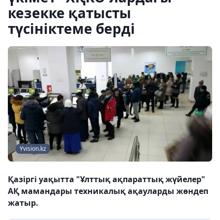
кезекке қатысты
түсініктеме берді
Yvision.kz
Қазіргі уақытта "Ұлттық ақпараттық жүйелер"
АҚ мамандары техникалық ақауларды жөндеп
жатыр.