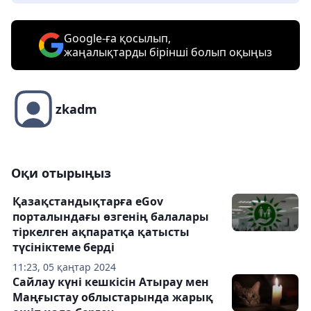
Google-ға қосылып,
жаңалықтарды бірінші болып оқыңыз
zkadm
Оқи отырыңыз
Қазақстандықтарға eGov
порталындағы өзгенің балалары
тіркелген ақпаратқа қатысты
түсініктеме берді
11:23, 05 қаңтар 2024
Сайлау күні кешкісін Атырау мен
Маңғыстау облыстарында жарық