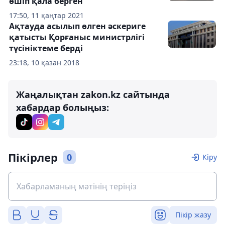
өшіп қала берген
17:50, 11 қаңтар 2021
Ақтауда асылып өлген әскериге
қатысты Қорғаныс министрлігі
түсініктеме берді
23:18, 10 қазан 2018
Жаңалықтан zakon.kz сайтында
хабардар болыңыз:
Пікірлер
0
Кіру
Пікір жазу