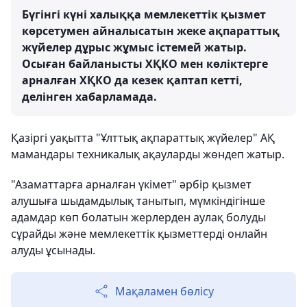
Бүгінгі күні халыққа мемлекеттік қызмет
көрсетумен айналысатын жеке ақпараттық
жүйелер дұрыс жұмыс істемей жатыр.
Осыған байланысты ХҚКО мен көліктерге
арналған ХҚКО да кезек қаптап кетті,
делінген хабарламада.
Қазіргі уақытта "Ұлттық ақпараттық жүйелер" АҚ
мамандары техникалық ақауларды жөндеп жатыр.
"Азаматтарға арналған үкімет" әрбір қызмет
алушыға шыдамдылық танытып, мүмкіндігінше
адамдар көп болатын жерлерден аулақ болуды
сұрайды және мемлекеттік қызметтерді онлайн
алуды ұсынады.
Мақаламен бөлісу