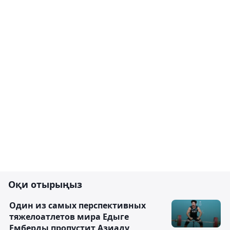
Оқи отырыңыз
Один из самых перспективных
тяжелоатлетов мира Едыге
Емберды пропустит Азиаду