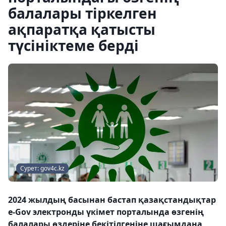
балалары тіркелген
ақпаратқа қатысты
түсініктеме берді
Сурет: gov4c.kz
2024 жылдың басынан бастап қазақстандықтар
e-Gov электронды үкімет порталында өзгенің
балалары өздеріне бекітілгеніне шағымдана