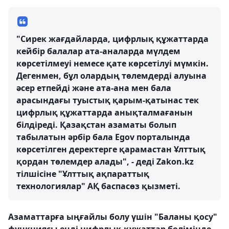
"Сирек жағдайларда, цифрлық құжаттарда
кейбір балалар ата-аналарда мүлдем
көрсетілмеуі немесе қате көрсетілуі мүмкін.
Дегенмен, бұл олардың төлемдерді алуына
әсер етпейді және ата-ана мен бала
арасындағы туыстық қарым-қатынас тек
цифрлық құжаттарда анықталмағанын
білдіреді. Қазақстан азаматы болып
табылатын әрбір бала Egov порталында
көрсетілген деректерге қарамастан Ұлттық
қордан төлемдер алады", - деді Zakon.kz
тілшісіне "Ұлттық ақпараттық
технологиялар" АҚ баспасөз қызметі.
Азаматтарға ыңғайлы болу үшін "Баланы қосу"