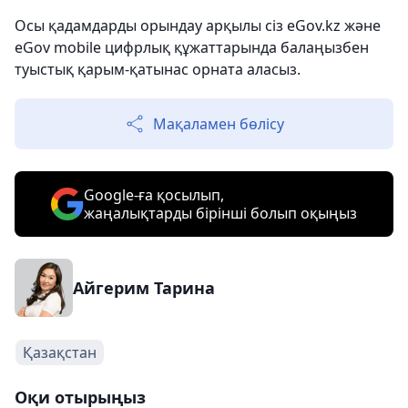
Осы қадамдарды орындау арқылы сіз eGov.kz және
eGov mobile цифрлық құжаттарында балаңызбен
туыстық қарым-қатынас орната аласыз.
Мақаламен бөлісу
Google-ға қосылып,
жаңалықтарды бірінші болып оқыңыз
Айгерим Тарина
Қазақстан
Оқи отырыңыз