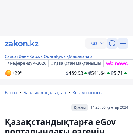
Қаз
Саясат
Әлем
Қаржы
Оқиға
Құқық
Мақалалар
#Референдум-2026
#Қазақстан мақтанышы
+29°
$
469.93
€
541.64
₽
5.71
Басты
Барлық жаңалықтар
Қоғам тынысы
Қоғам
11:23, 05 қаңтар 2024
Қазақстандықтарға eGov
порталындағы өзгенің