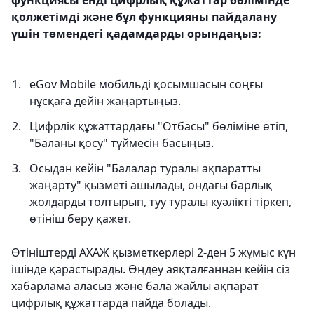
функциясы енді цифрлық құжаттар бөлімінде
қолжетімді және бұл функцияны пайдалану
үшін төмендегі қадамдарды орындаңыз:
eGov Mobile мобильді қосымшасын соңғы
нұсқаға дейін жаңартыңыз.
Цифрлік құжаттардағы "Отбасы" бөліміне өтіп,
"Баланы қосу" түймесін басыңыз.
Осыдан кейін "Балалар туралы ақпаратты
жаңарту" қызметі ашылады, ондағы барлық
жолдарды толтырып, туу туралы куәлікті тіркеп,
өтініш беру қажет.
Өтініштерді АХАЖ қызметкерлері 2-ден 5 жұмыс күн
ішінде қарастырады. Өңдеу аяқталғаннан кейін сіз
хабарлама аласыз және бала жайлы ақпарат
цифрлық құжаттарда пайда болады.