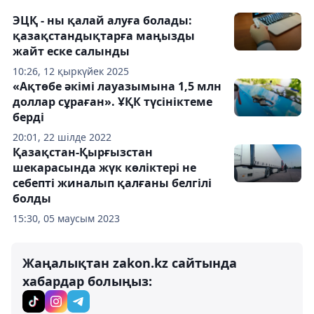
ЭЦҚ - ны қалай алуға болады:
қазақстандықтарға маңызды
жайт еске салынды
10:26, 12 қыркүйек 2025
«Ақтөбе әкімі лауазымына 1,5 млн
доллар сұраған». ҰҚК түсініктеме
берді
20:01, 22 шілде 2022
Қазақстан-Қырғызстан
шекарасында жүк көліктері не
себепті жиналып қалғаны белгілі
болды
15:30, 05 маусым 2023
Жаңалықтан zakon.kz сайтында
хабардар болыңыз: