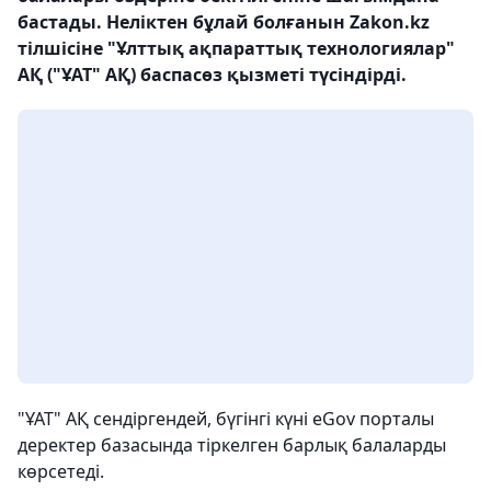
бастады. Неліктен бұлай болғанын Zakon.kz
тілшісіне "Ұлттық ақпараттық технологиялар"
АҚ ("ҰАТ" АҚ) баспасөз қызметі түсіндірді.
"ҰАТ" АҚ сендіргендей, бүгінгі күні eGov порталы
деректер базасында тіркелген барлық балаларды
көрсетеді.