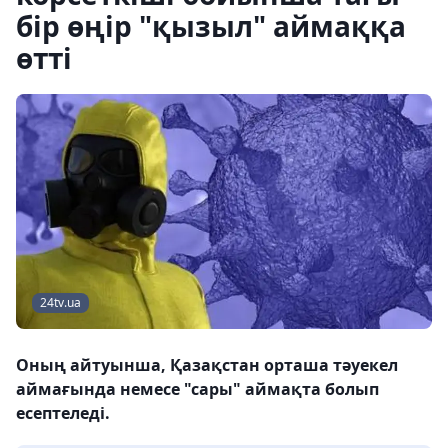
бір өңір "қызыл" аймаққа
өтті
24tv.ua
Оның айтуынша, Қазақстан орташа тәуекел
аймағында немесе "сары" аймақта болып
есептеледі.