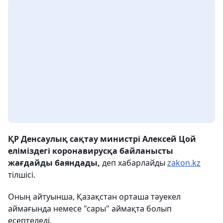
ҚР Денсаулық сақтау министрі Алексей Цой
еліміздегі коронавирусқа байланысты
жағдайды баяндады,
деп хабарлайды
zakon.kz
тілшісі.
Оның айтуынша, Қазақстан орташа тәуекел
аймағында немесе "сары" аймақта болып
есептеледі.