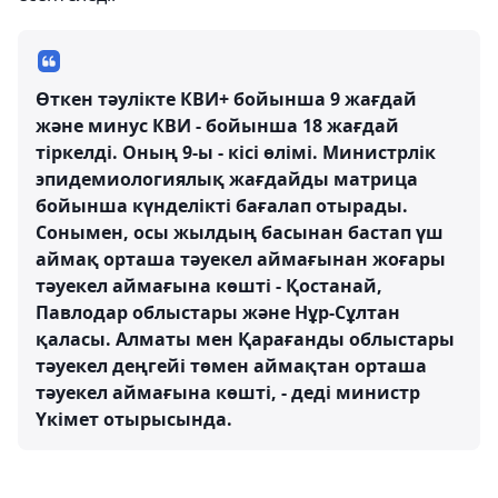
Өткен тәулікте КВИ+ бойынша 9 жағдай
және минус КВИ - бойынша 18 жағдай
тіркелді. Оның 9-ы - кісі өлімі. Министрлік
эпидемиологиялық жағдайды матрица
бойынша күнделікті бағалап отырады.
Сонымен, осы жылдың басынан бастап үш
аймақ орташа тәуекел аймағынан жоғары
тәуекел аймағына көшті - Қостанай,
Павлодар облыстары және Нұр-Сұлтан
қаласы. Алматы мен Қарағанды ​​облыстары
тәуекел деңгейі төмен аймақтан орташа
тәуекел аймағына көшті, - деді министр
Үкімет отырысында.