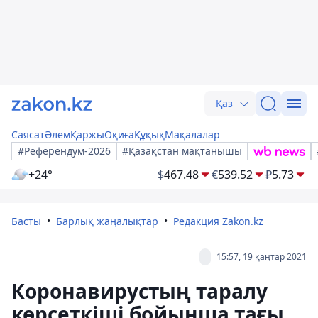
Қаз
Саясат
Әлем
Қаржы
Оқиға
Құқық
Мақалалар
#Референдум-2026
#Қазақстан мақтанышы
+24°
$
467.48
€
539.52
₽
5.73
Басты
Барлық жаңалықтар
Редакция Zakon.kz
15:57, 19 қаңтар 2021
Коронавирустың таралу
көрсеткіші бойынша тағы