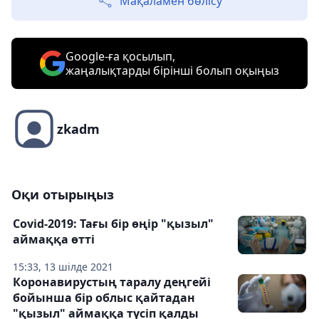
Мақаламен бөлісу
Google-ға қосылып,
жаңалықтарды бірінші болып оқыңыз
zkadm
Оқи отырыңыз
Covid-2019: Тағы бір өңір "қызыл"
аймаққа өтті
15:33, 13 шілде 2021
Коронавирустың таралу деңгейі
бойынша бір облыс қайтадан
"қызыл" аймаққа түсіп қалды