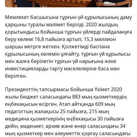
Мемлекет басшысына тұрғын үй құрылысының даму
қарқыны туралы мәлімет берілді. 2020 жылдың
қорытындысы бойынша тұрғын үйлерді пайдалануға
беру көлемі 16,8 пайызға артып, 15,3 миллион
шаршы метрге жеткен. Қолжетімді баспана
құрылысының көлемін ұлғайту, тұрғын үй құрылысы
мен жалға берілетін тұрғын үй нарығына жеке
инвестицияларды тарту мәселелеріне баса мән
берілген.
Президенттің тапсырмасы бойынша Үкімет 2020
жылы бюджет саласындағы 883 мың қызметкердің
еңбекақысын өсірген. Атап айтқанда 609 мың
педагогтың жалақысы 25 пайызға, 215 мың
медицина қызметкерінің еңбекақысы 30 пайызға
дейін, мәдениет, архив және өнер саласындағы 34
мың қызметкер мен әлеуметтік қорғау саласындағы