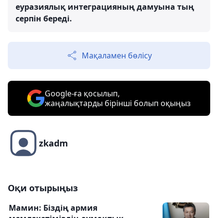
еуразиялық интеграцияның дамуына тың
серпін береді.
Мақаламен бөлісу
Google-ға қосылып,
жаңалықтарды бірінші болып оқыңыз
zkadm
Оқи отырыңыз
Мамин: Біздің армия