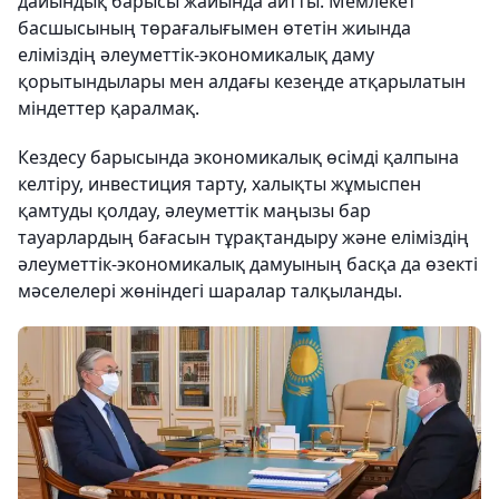
дайындық барысы жайында айтты. Мемлекет
басшысының төрағалығымен өтетін жиында
еліміздің әлеуметтік-экономикалық даму
қорытындылары мен алдағы кезеңде атқарылатын
міндеттер қаралмақ.
Кездесу барысында экономикалық өсімді қалпына
келтіру, инвестиция тарту, халықты жұмыспен
қамтуды қолдау, әлеуметтік маңызы бар
тауарлардың бағасын тұрақтандыру және еліміздің
әлеуметтік-экономикалық дамуының басқа да өзекті
мәселелері жөніндегі шаралар талқыланды.