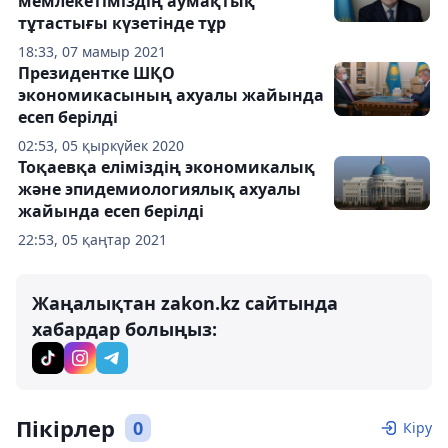
мемлекетіміздің аумақтық
тұтастығы күзетінде тұр
18:33, 07 мамыр 2021
Президентке ШҚО
экономикасының ахуалы жайында
есеп берілді
02:53, 05 қыркүйек 2020
Тоқаевқа еліміздің экономикалық
және эпидемиологиялық ахуалы
жайында есеп берілді
22:53, 05 қаңтар 2021
Жаңалықтан zakon.kz сайтында
хабардар болыңыз:
Пікірлер
0
Кіру