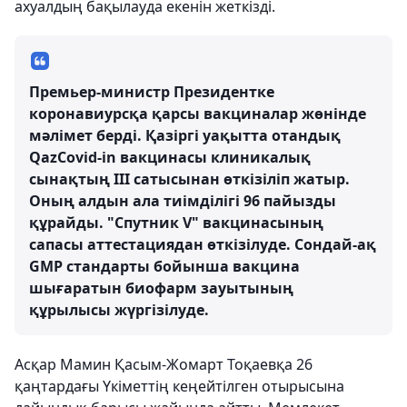
ахуалдың бақылауда екенін жеткізді.
Премьер-министр Президентке
коронавиурсқа қарсы вакциналар жөнінде
мәлімет берді. Қазіргі уақытта отандық
QazCovid-in вакцинасы клиникалық
сынақтың ІІІ сатысынан өткізіліп жатыр.
Оның алдын ала тиімділігі 96 пайызды
құрайды. "Спутник V" вакцинасының
сапасы аттестациядан өткізілуде. Сондай-ақ
GMP стандарты бойынша вакцина
шығаратын биофарм зауытының
құрылысы жүргізілуде.
Асқар Мамин Қасым-Жомарт Тоқаевқа 26
қаңтардағы Үкіметтің кеңейтілген отырысына