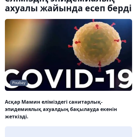
ахуалы жайында есеп берді
Pixabay
Асқар Мамин еліміздегі санитарлық-
эпидемиялық ахуалдың бақылауда екенін
жеткізді.