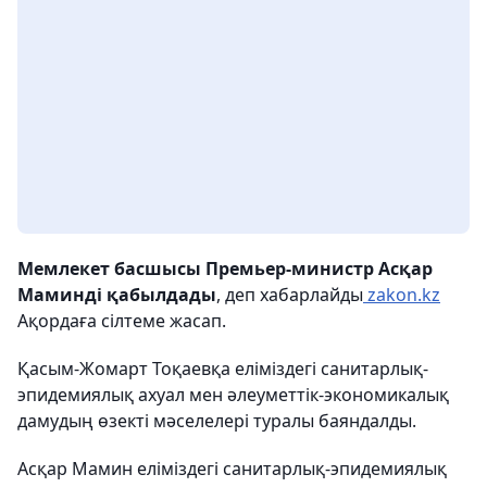
Мемлекет басшысы Премьер-министр Асқар
Маминді қабылдады
, деп хабарлайды
zakon.kz
Ақордаға сілтеме жасап.
Қасым-Жомарт Тоқаевқа еліміздегі санитарлық-
эпидемиялық ахуал мен әлеуметтік-экономикалық
дамудың өзекті мәселелері туралы баяндалды.
Асқар Мамин еліміздегі санитарлық-эпидемиялық