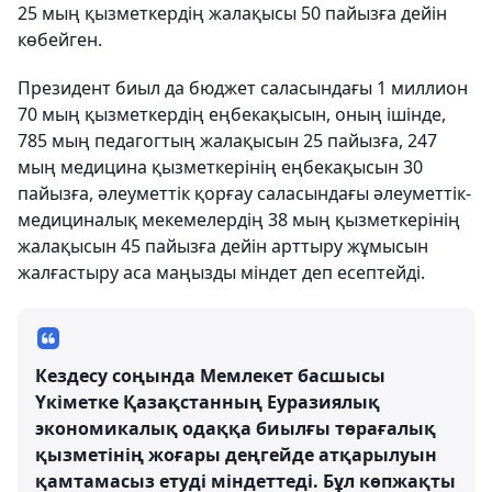
25 мың қызметкердің жалақысы 50 пайызға дейін
көбейген.
Президент биыл да бюджет саласындағы 1 миллион
70 мың қызметкердің еңбекақысын, оның ішінде,
785 мың педагогтың жалақысын 25 пайызға, 247
мың медицина қызметкерінің еңбекақысын 30
пайызға, әлеуметтік қорғау саласындағы әлеуметтік-
медициналық мекемелердің 38 мың қызметкерінің
жалақысын 45 пайызға дейін арттыру жұмысын
жалғастыру аса маңызды міндет деп есептейді.
Кездесу соңында Мемлекет басшысы
Үкіметке Қазақстанның Еуразиялық
экономикалық одаққа биылғы төрағалық
қызметінің жоғары деңгейде атқарылуын
қамтамасыз етуді міндеттеді. Бұл көпжақты