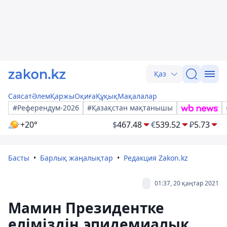
Қаз
Саясат
Әлем
Қаржы
Оқиға
Құқық
Мақалалар
#Референдум-2026
#Қазақстан мақтанышы
+20°
$
467.48
€
539.52
₽
5.73
Басты
Барлық жаңалықтар
Редакция Zakon.kz
01:37, 20 қаңтар 2021
Мамин Президентке
еліміздің эпидемиалық