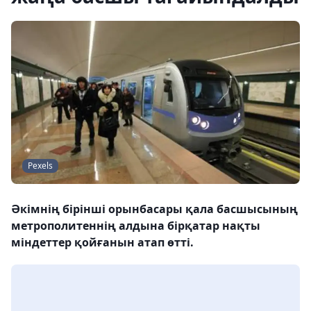
Pexels
Әкімнің бірінші орынбасары қала басшысының
метрополитеннің алдына бірқатар нақты
міндеттер қойғанын атап өтті.