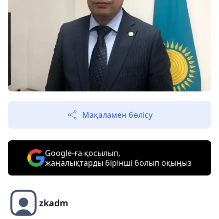
Мақаламен бөлісу
Google-ға қосылып,
жаңалықтарды бірінші болып оқыңыз
zkadm