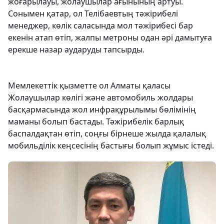
жоғарылауы, жолаушылар ағынының артуы.
Сонымен қатар, ол Телібаевтың тәжірибелі
менеджер, көлік саласында мол тәжірибесі бар
екенін атап өтіп, жалпы метроны одан әрі дамытуға
ерекше назар аударуды тапсырды.
Мемлекеттік қызметте ол Алматы қаласы
Жолаушылар көлігі және автомобиль жолдары
басқармасында жол инфрақұрылымы бөлімінің
маманы болып бастады. Тәжірибелік барлық
баспалдақтан өтіп, соңғы бірнеше жылда қалалық
мобильділік кеңсесінің бастығы болып жұмыс істеді.