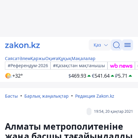
Қаз
Саясат
Әлем
Қаржы
Оқиға
Құқық
Мақалалар
#Референдум-2026
#Қазақстан мақтанышы
+32°
$
469.93
€
541.64
₽
5.71
Басты
Барлық жаңалықтар
Редакция Zakon.kz
19:54, 20 қаңтар 2021
Алматы метрополитеніне
жаңа басшы тағайындалды