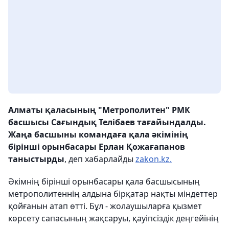
Алматы қаласының "Метрополитен" РМК
басшысы С
ағындық Телібаев
тағайындалды.
Жаңа басшыны командаға қала әкімінің
бірінші орынбасары Ерлан Қожағапанов
таныстырды
, деп хабарлайды
zakon.kz.
Әкімнің бірінші орынбасары қала басшысының
метрополитеннің алдына бірқатар нақты міндеттер
қойғанын атап өтті. Бұл - жолаушыларға қызмет
көрсету сапасының жақсаруы, қауіпсіздік деңгейінің