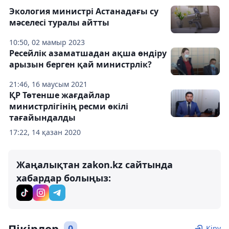
Экология министрі Астанадағы су
мәселесі туралы айтты
10:50, 02 мамыр 2023
Ресейлік азаматшадан ақша өндіру
арызын берген қай министрлік?
21:46, 16 маусым 2021
ҚР Төтенше жағдайлар
министрлігінің ресми өкілі
тағайындалды
17:22, 14 қазан 2020
Жаңалықтан zakon.kz сайтында
хабардар болыңыз:
Пікірлер
0
Кіру