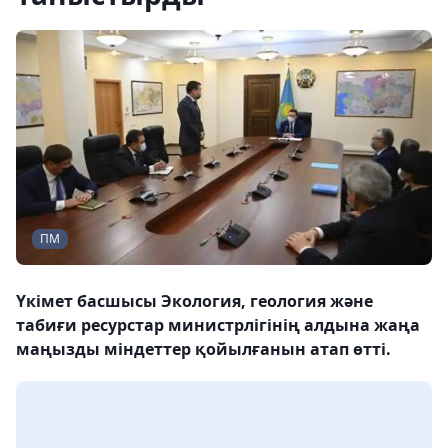
ПМ
Үкімет басшысы Экология, геология және
табиғи ресурстар министрлігінің алдына жаңа
маңызды міндеттер қойылғанын атап өтті.