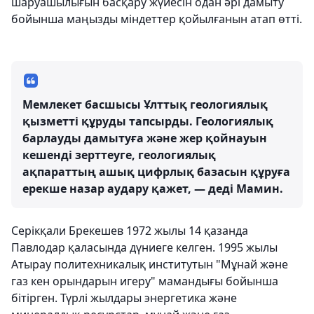
шаруашылығын басқару жүйесін одан әрі дамыту
бойынша маңызды міндеттер қойылғанын атап өтті.
Мемлекет басшысы Ұлттық геологиялық
қызметті құруды тапсырды. Геологиялық
барлауды дамытуға және жер қойнауын
кешенді зерттеуге, геологиялық
ақпараттың ашық цифрлық базасын құруға
ерекше назар аудару қажет, — деді Мамин.
Серікқали Брекешев 1972 жылы 14 қазанда
Павлодар қаласында дүниеге келген. 1995 жылы
Атырау политехникалық институтын "Мұнай және
газ кен орындарын игеру" мамандығы бойынша
бітірген. Түрлі жылдары энергетика және