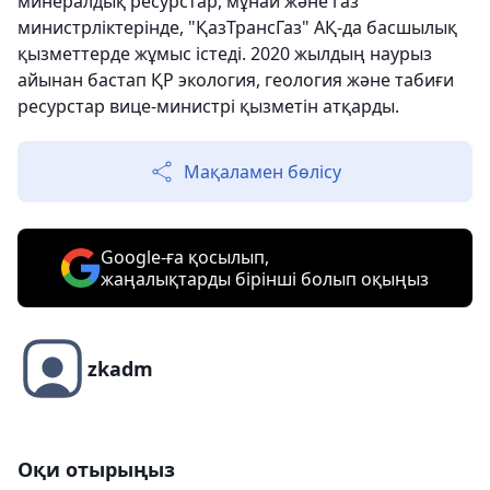
минералдық ресурстар, мұнай және газ
министрліктерінде, "ҚазТрансГаз" АҚ-да басшылық
қызметтерде жұмыс істеді. 2020 жылдың наурыз
айынан бастап ҚР экология, геология және табиғи
ресурстар вице-министрі қызметін атқарды.
Мақаламен бөлісу
Google-ға қосылып,
жаңалықтарды бірінші болып оқыңыз
zkadm
Оқи отырыңыз