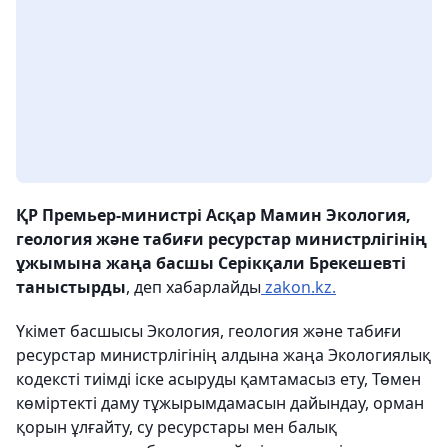
ҚР Премьер-министрі Асқар Мамин Экология,
геология және табиғи ресурстар министрлігінің
ұжымына жаңа басшы Серікқали Брекешевті
таныстырды
, деп хабарлайды
zakon.kz.
Үкімет басшысы Экология, геология және табиғи
ресурстар министрлігінің алдына жаңа Экологиялық
кодексті тиімді іске асыруды қамтамасыз ету, Төмен
көміртекті даму тұжырымдамасын дайындау, орман
қорын ұлғайту, су ресурстары мен балық