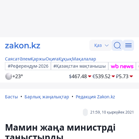
Қаз
Саясат
Әлем
Қаржы
Оқиға
Құқық
Мақалалар
#Референдум-2026
#Қазақстан мақтанышы
+23°
$
467.48
€
539.52
₽
5.73
Басты
Барлық жаңалықтар
Редакция Zakon.kz
21:59, 10 қыркүйек 2021
Мамин жаңа министрді
таныстырды