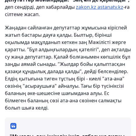
деп сендірді, деп хабарлайды
zakon.kz
astanatv.kz
-ға
сілтеме жасап.
Жаңадан сайланған депутаттар жұмысына кіріспей
жатып бастары дауға қалды. Былтыр, бірінші
оқылымда мақұлданып кеткен заң Мәжілісті жерге
қаратты. "Бұл алдыңғылардың қателігі", деп ақталды
су жаңа депутаттар. Қалай болғанымен көпшілік бұл
заңды аямай сынады. "Жылдар бойы қалыптасқан
қазақи құндылық далада қалды", дейді белсенділер.
Елдің қытығына тиген тұстың бірі - киелі "ата-ана"
сөзінің "асыраушыға" айналуы. Тағы бір түсініксізі
баланың әке-шешесіне шағымдана алуы. Ес
білмеген баланың сөзі ата-ана сөзінен салмақты
болып шыға келді.