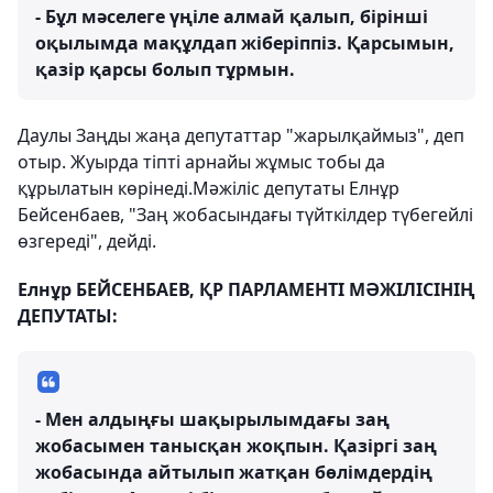
- Бұл мәселеге үңіле алмай қалып, бірінші
оқылымда мақұлдап жіберіппіз. Қарсымын,
қазір қарсы болып тұрмын.
Даулы Заңды жаңа депутаттар "жарылқаймыз", деп
отыр. Жуырда тіпті арнайы жұмыс тобы да
құрылатын көрінеді.Мәжіліс депутаты Елнұр
Бейсенбаев, "Заң жобасындағы түйткілдер түбегейлі
өзгереді", дейді.
Елнұр БЕЙСЕНБАЕВ, ҚР ПАРЛАМЕНТІ МӘЖІЛІСІНІҢ
ДЕПУТАТЫ:
- Мен алдыңғы шақырылымдағы заң
жобасымен танысқан жоқпын. Қазіргі заң
жобасында айтылып жатқан бөлімдердің