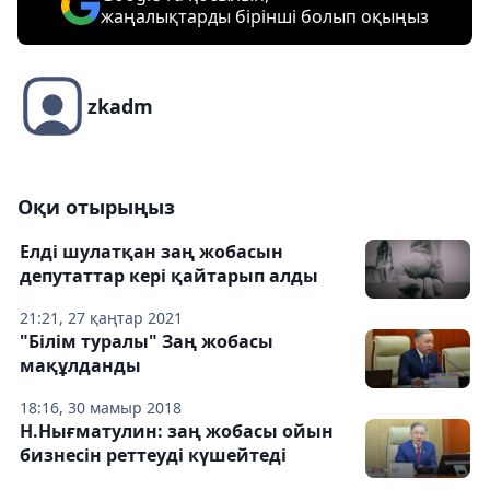
жаңалықтарды бірінші болып оқыңыз
zkadm
Оқи отырыңыз
Елді шулатқан заң жобасын
депутаттар кері қайтарып алды
21:21, 27 қаңтар 2021
"Білім туралы" Заң жобасы
мақұлданды
18:16, 30 мамыр 2018
Н.Нығматулин: заң жобасы ойын
бизнесін реттеуді күшейтеді