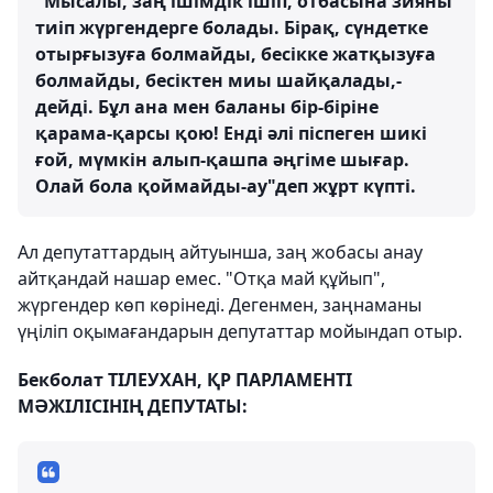
"Мысалы, заң ішімдік ішіп, отбасына зияны
тиіп жүргендерге болады. Бірақ, сүндетке
отырғызуға болмайды, бесікке жатқызуға
болмайды, бесіктен миы шайқалады,-
дейді. Бұл ана мен баланы бір-біріне
қарама-қарсы қою! Енді әлі піспеген шикі
ғой, мүмкін алып-қашпа әңгіме шығар.
Олай бола қоймайды-ау"деп жұрт күпті.
Ал депутаттардың айтуынша, заң жобасы анау
айтқандай нашар емес. "Отқа май құйып",
жүргендер көп көрінеді. Дегенмен, заңнаманы
үңіліп оқымағандарын депутаттар мойындап отыр.
Бекболат ТІЛЕУХАН, ҚР ПАРЛАМЕНТІ
МӘЖІЛІСІНІҢ ДЕПУТАТЫ: