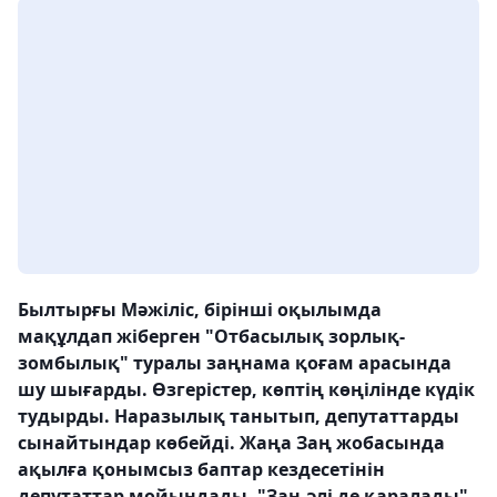
Былтырғы Мәжіліс, бірінші оқылымда
мақұлдап жіберген "Отбасылық зорлық-
зомбылық" туралы заңнама қоғам арасында
шу шығарды. Өзгерістер, көптің көңілінде күдік
тудырды. Наразылық танытып, депутаттарды
сынайтындар көбейді. Жаңа Заң жобасында
ақылға қонымсыз баптар кездесетінін
депутаттар мойындады. "Заң әлі де қаралады",