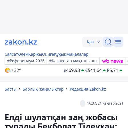
Қаз
Саясат
Әлем
Қаржы
Оқиға
Құқық
Мақалалар
#Референдум-2026
#Қазақстан мақтанышы
+32°
$
469.93
€
541.64
₽
5.71
Басты
Барлық жаңалықтар
Редакция Zakon.kz
16:37, 21 қаңтар 2021
Елді шулатқан заң жобасы
туралы Бекболат Тілеухан: