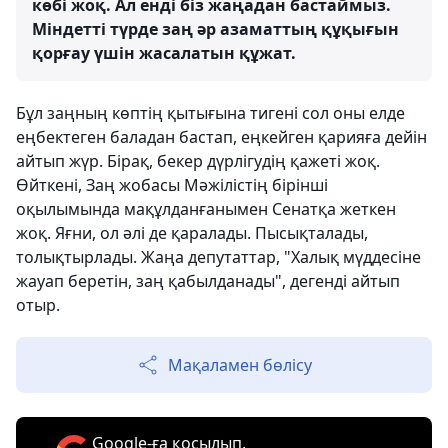
көбі жоқ. Ал енді біз жаңадан бастаймыз.
Міндетті түрде заң әр азаматтың құқығын
қорғау үшін жасалатын құжат.
Бұл заңның көптің қытығына тигені сол оны елде
еңбектеген баладан бастап, еңкейген қарияға дейін
айтып жүр. Бірақ, бекер дүрлігудің қажеті жоқ.
Өйткені, Заң жобасы Мәжілістің бірінші
оқылымында мақұлданғанымен Сенатқа жеткен
жоқ. Яғни, ол әлі де қаралады. Пысықталады,
толықтырлады. Жаңа депутаттар, "Халық мүддесіне
жауап беретін, заң қабылданады", дегенді айтып
отыр.
Мақаламен бөлісу
Google-ға қосылып,