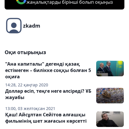
жаңалықтарды бірінші болып оқыңыз
zkadm
Оқи отырыңыз
"Ана капиталы" дегенді қазақ
естімеген – билікке соққы болған 5
оқиға
14:28, 22 қаңтар 2020
Доллар өсіп, теңге неге әлсіреді? ҰБ
жауабы
13:00, 03 желтоқсан 2021
Қаш! Айсұлтан Сейітов алғашқы
фильмінің шет жағасын көрсетті