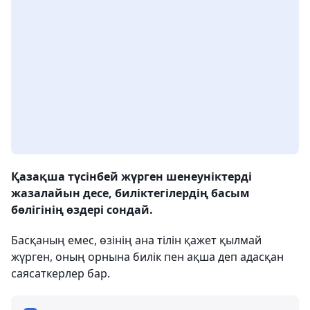
Қазақша түсінбей жүрген шенеуніктерді
жазалайын десе, биліктегілердің басым
бөлігінің өздері сондай.
Басқаның емес, өзінің ана тілін қажет қылмай
жүрген, оның орнына билік пен ақша деп адасқан
саясаткерлер бар.