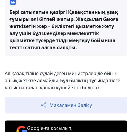
Бәрі сатылатын қазіргі Қазақстанның ұзақ
ғұмыры әлі бітпей жатыр. Жақсылап баюға
жеткізетін жер – биліктегі қызметке жету
алу үшін бұл шенділер мемлекеттік
қызметке түсерде тілді меңгеру бойынша
тестті сатып алған сияқты.
Ал қазақ тіліне судай деген министрлер де ойын
ашық жеткізе алмайды. Бұл биліктің тұсында тілге
қатысты талап қашан күшейетіні белгісіз:
Мақаламен бөлісу
Google-ға қосылып,