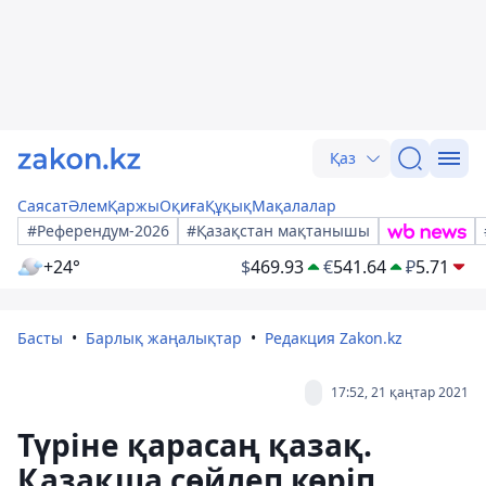
Қаз
Саясат
Әлем
Қаржы
Оқиға
Құқық
Мақалалар
#Референдум-2026
#Қазақстан мақтанышы
+24°
$
469.93
€
541.64
₽
5.71
Басты
Барлық жаңалықтар
Редакция Zakon.kz
17:52, 21 қаңтар 2021
Түріне қарасаң қазақ.
Қазақша сөйлеп көріп,