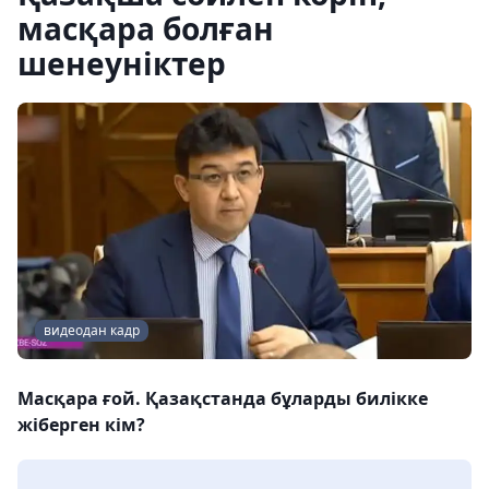
масқара болған
шенеуніктер
видеодан кадр
Масқара ғой. Қазақстанда бұларды билікке
жіберген кім?