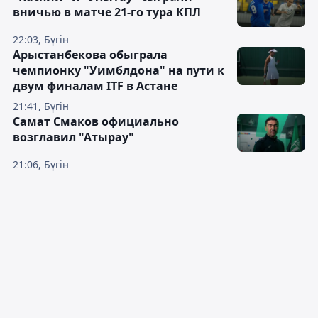
вничью в матче 21-го тура КПЛ
22:03, Бүгін
Арыстанбекова обыграла
чемпионку "Уимблдона" на пути к
двум финалам ITF в Астане
21:41, Бүгін
Самат Смаков официально
возглавил "Атырау"
21:06, Бүгін