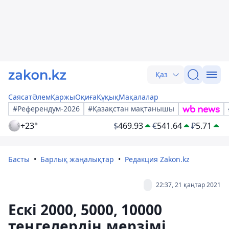
Қаз
Саясат
Әлем
Қаржы
Оқиға
Құқық
Мақалалар
#Референдум-2026
#Қазақстан мақтанышы
+23°
$
469.93
€
541.64
₽
5.71
Басты
Барлық жаңалықтар
Редакция Zakon.kz
22:37, 21 қаңтар 2021
Ескі 2000, 5000, 10000
теңгелердің мерзімі