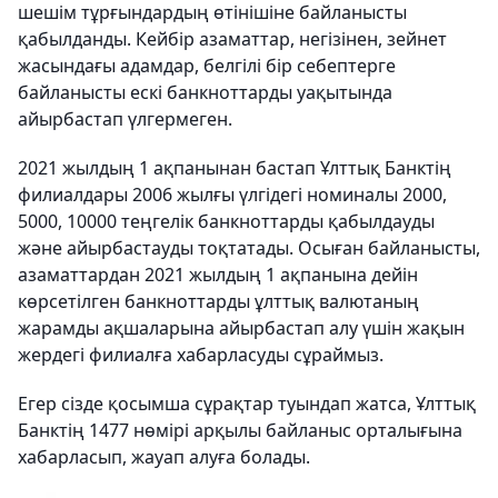
шешім тұрғындардың өтінішіне байланысты
қабылданды. Кейбір азаматтар, негізінен, зейнет
жасындағы адамдар, белгілі бір себептерге
байланысты ескі банкноттарды уақытында
айырбастап үлгермеген.
2021 жылдың 1 ақпанынан бастап Ұлттық Банктің
филиалдары 2006 жылғы үлгідегі номиналы 2000,
5000, 10000 теңгелік банкноттарды қабылдауды
және айырбастауды тоқтатады. Осыған байланысты,
азаматтардан 2021 жылдың 1 ақпанына дейін
көрсетілген банкноттарды ұлттық валютаның
жарамды ақшаларына айырбастап алу үшін жақын
жердегі филиалға хабарласуды сұраймыз.
Егер сізде қосымша сұрақтар туындап жатса, Ұлттық
Банктің 1477 нөмірі арқылы байланыс орталығына
хабарласып, жауап алуға болады.