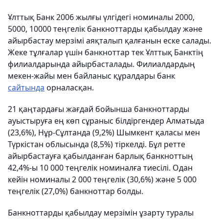
Ұлттық Банк 2006 жылғы үлгідегі номиналы 2000,
5000, 10000 теңгелік банкноттарды қабылдау және
айырбастау мерзімі аяқталып қалғанын еске салады.
Жеке тұлғалар үшін банкноттар тек Ұлттық Банктің
филиалдарында айырбасталады. Филиалдардың
мекен-жайы мен байланыс құралдары банк
сайтында
орналасқан.
21 қаңтардағы жағдай бойынша банкноттарды
ауыстыруға ең көп сұраныс білдіргендер Алматыда
(23,6%), Нұр-Сұлтанда (9,2%) Шымкент қаласы мен
Түркістан облысында (8,5%) тіркелді. Бұл ретте
айырбастауға қабылданған барлық банкноттың
42,4%-ы 10 000 теңгелік номиналға тиесілі. Одан
кейін номиналы 2 000 теңгелік (30,6%) және 5 000
теңгелік (27,0%) банкноттар болды.
Банкноттарды қабылдау мерзімін ұзарту туралы