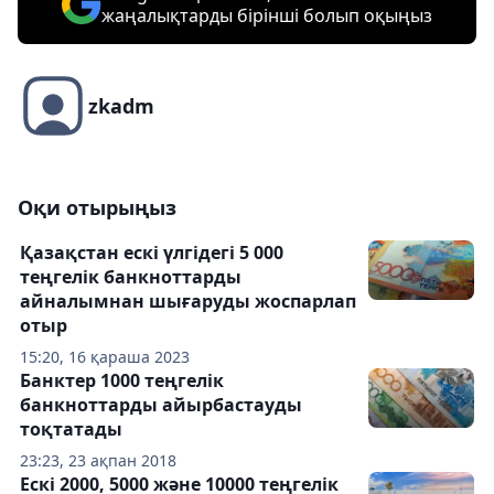
жаңалықтарды бірінші болып оқыңыз
zkadm
Оқи отырыңыз
Қазақстан ескі үлгідегі 5 000
теңгелік банкноттарды
айналымнан шығаруды жоспарлап
отыр
15:20, 16 қараша 2023
Банктер 1000 теңгелік
банкноттарды айырбастауды
тоқтатады
23:23, 23 ақпан 2018
Ескі 2000, 5000 және 10000 теңгелік