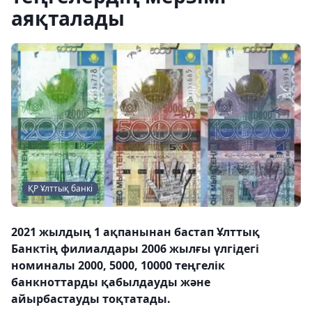
аяқталады
ҚР Ұлттық банкі
2021 жылдың 1 ақпанынан бастап Ұлттық
Банктің филиалдары 2006 жылғы үлгідегі
номиналы 2000, 5000, 10000 теңгелік
банкноттарды қабылдауды және
айырбастауды тоқтатады.