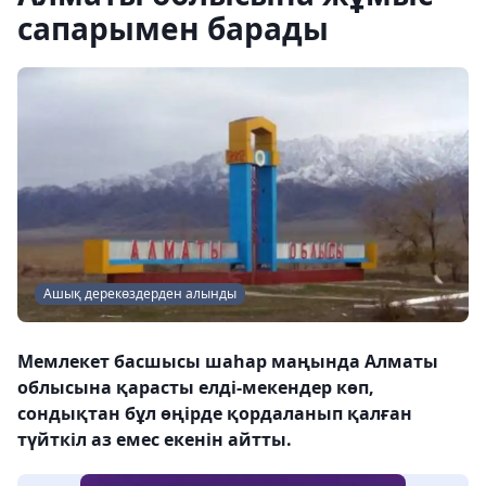
сапарымен барады
Ашық дерекөздерден алынды
Мемлекет басшысы шаһар маңында Алматы
облысына қарасты елді-мекендер көп,
сондықтан бұл өңірде қордаланып қалған
түйткіл аз емес екенін айтты.