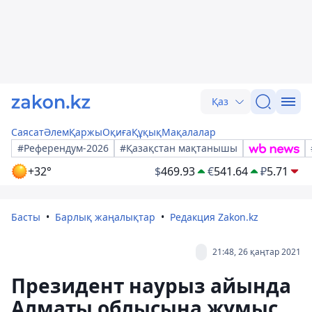
Қаз
Саясат
Әлем
Қаржы
Оқиға
Құқық
Мақалалар
#Референдум-2026
#Қазақстан мақтанышы
+32°
$
469.93
€
541.64
₽
5.71
Басты
Барлық жаңалықтар
Редакция Zakon.kz
21:48, 26 қаңтар 2021
Президент наурыз айында
Алматы облысына жұмыс