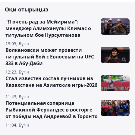
Оқи отырыңыз
"Я очень рад за Мейирима":
менеджер Алимханулы Климас о
титульном бое Нурсултанова
13:05, Бүгін
Волкановски может провести
титульный бой с Евлоевым на UFC
333 в Абу-Даби
12:23, Бүгін
Стал известен состав лучников из
Казахстана на Азиатские игры-2026
11:43, Бүгін
Потенциальная соперница
Рыбакиной Фернандес в восторге
от победы над Андреевой в Торонто
11:04, Бүгін