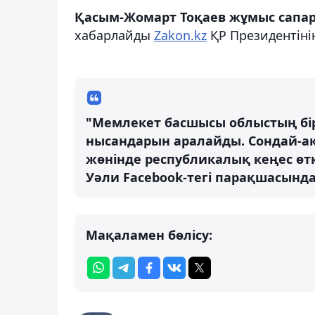
Қасым-Жомарт Тоқаев жұмыс сапар
хабарлайды
Zakon.kz
ҚР Президентіні
"Мемлекет басшысы облыстың б
нысандарын аралайды. Сондай-ақ
жөнінде республикалық кеңес өтк
Уәли Facebook-тегі парақшасында
Мақаламен бөлісу: