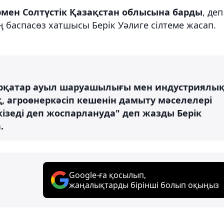
мен Солтүстік Қазақстан облысына барды
, деп
ң баспасөз хатшысы Берік Уәлиге сілтеме жасап.
ірқатар ауыл шаруашылығы мен индустриялы
, агроөнеркәсіп кешенін дамыту мәселелері
ізеді деп жоспарлануда" деп жазды Берік
.
Google-ға қосылып,
жаңалықтарды бірінші болып оқыңыз