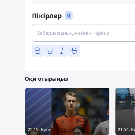
Пікірлер
0
Оқи отырыңыз
22:19, Бүгін
21:54, Б