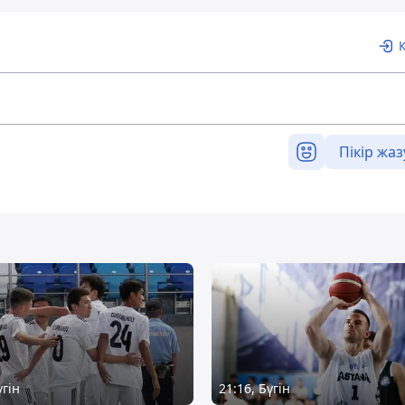
Пікір жаз
үгін
21:16, Бүгін