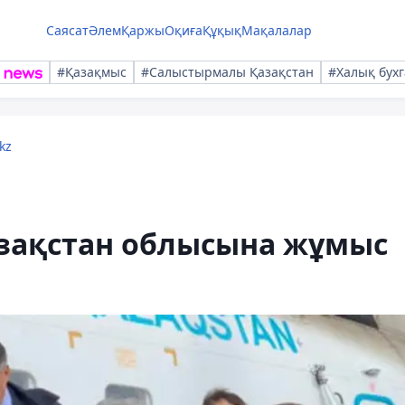
Саясат
Әлем
Қаржы
Оқиға
Құқық
Мақалалар
#Қазақмыс
#Салыстырмалы Қазақстан
#Халық бухг
kz
азақстан облысына жұмыс