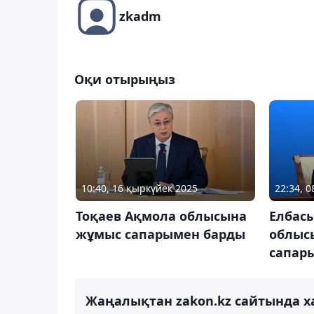
zkadm
Оқи отырыңыз
10:40, 16 қыркүйек 2025
22:34, 
Тоқаев Ақмола облысына
Елбас
жұмыс сапарымен барды
облыс
сапар
Жаңалықтан zakon.kz сайтында х