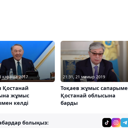
08 қараша 2017
21:31, 21 мамыр 2019
ы Қостанай
Тоқаев жұмыс сапарыме
ына жұмыс
Қостанай облысына
ымен келді
барды
абардар болыңыз: