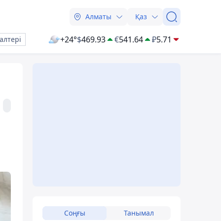
Алматы
Қаз
+24°
$
469.93
€
541.64
₽
5.71
алтері
Соңғы
Танымал