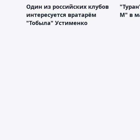
Один из российских клубов
"Туран
интересуется вратарём
М" в м
"Тобыла" Устименко