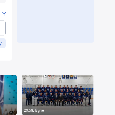
Кіру
у
20:58, Бүгін