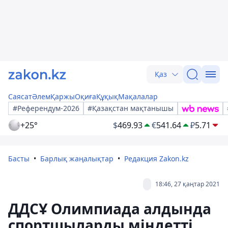
Қаз
Саясат
Әлем
Қаржы
Оқиға
Құқық
Мақалалар
#Референдум-2026
#Қазақстан мақтанышы
+25°
$
469.93
€
541.64
₽
5.71
Басты
Барлық жаңалықтар
Редакция Zakon.kz
18:46, 27 қаңтар 2021
ДДСҰ Олимпиада алдында
спортшыларды міндетті