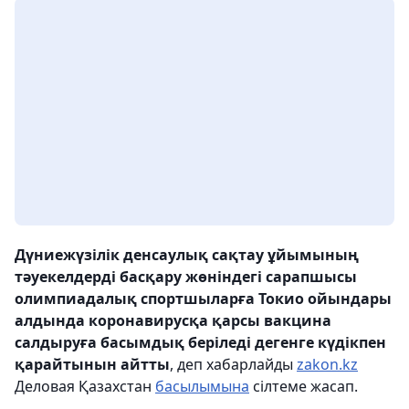
Дүниежүзілік денсаулық сақтау ұйымының
тәуекелдерді басқару жөніндегі сарапшысы
олимпиадалық спортшыларға Токио ойындары
алдында коронавирусқа қарсы вакцина
салдыруға басымдық беріледі дегенге күдікпен
қарайтынын айтты
, деп хабарлайды
zakon.kz
Деловая Қазахстан
басылымына
сілтеме жасап.