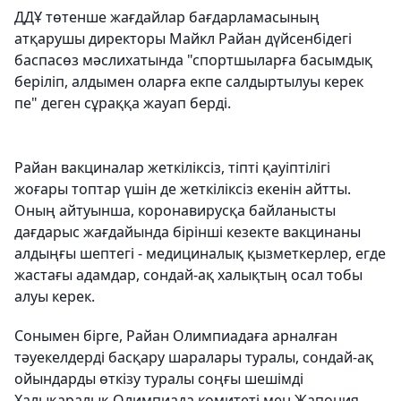
ДДҰ төтенше жағдайлар бағдарламасының
атқарушы директоры Майкл Райан дүйсенбідегі
баспасөз мәслихатында "спортшыларға басымдық
беріліп, алдымен оларға екпе салдыртылуы керек
пе" деген сұраққа жауап берді.
Райан вакциналар жеткіліксіз, тіпті қауіптілігі
жоғары топтар үшін де жеткіліксіз екенін айтты.
Оның айтуынша, коронавирусқа байланысты
дағдарыс жағдайында бірінші кезекте вакцинаны
алдыңғы шептегі - медициналық қызметкерлер, егде
жастағы адамдар, сондай-ақ халықтың осал тобы
алуы керек.
Сонымен бірге, Райан Олимпиадаға арналған
тәуекелдерді басқару шаралары туралы, сондай-ақ
ойындарды өткізу туралы соңғы шешімді
Халықаралық Олимпиада комитеті мен Жапония