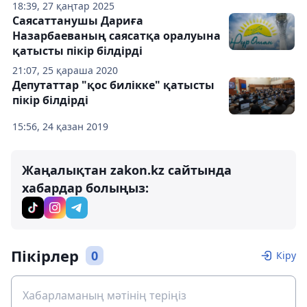
18:39, 27 қаңтар 2025
Саясаттанушы Дариға
Назарбаеваның саясатқа оралуына
қатысты пікір білдірді
21:07, 25 қараша 2020
Депутаттар "қос билікке" қатысты
пікір білдірді
15:56, 24 қазан 2019
Жаңалықтан zakon.kz сайтында
хабардар болыңыз:
Пікірлер
0
Кіру