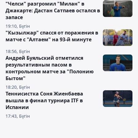
"Челси" разгромил "Милан" в
Джакарте: Дастан Сатпаев остался в
запасе
19:10, Бүгін
"Кызылжар" спасся от поражения в
матче с "Алтаем" на 93-й минуте
18:56, Бүгін
Андрей Буяльский отметился
результативным пасом в
контрольном матче за "Полонию
Бытом"
18:20, Бүгін
Теннисистка Соня Жиенбаева
вышла в финал турнира ITF в
Испании
17:43, Бүгін