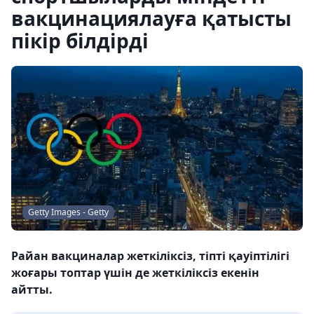
вакцинациялауға қатысты
пікір білдірді
Getty Images - Getty
Райан вакциналар жеткіліксіз, тіпті қауіптілігі
жоғары топтар үшін де жеткіліксіз екенін
айтты.