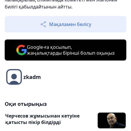
билігі қабылдайтынын айтты.
Мақаламен бөлісу
Google-ға қосылып,
жаңалықтарды бірінші болып оқыңыз
zkadm
Оқи отырыңыз
Черчесов жұмысынан кетуіне
қатысты пікір білдірді