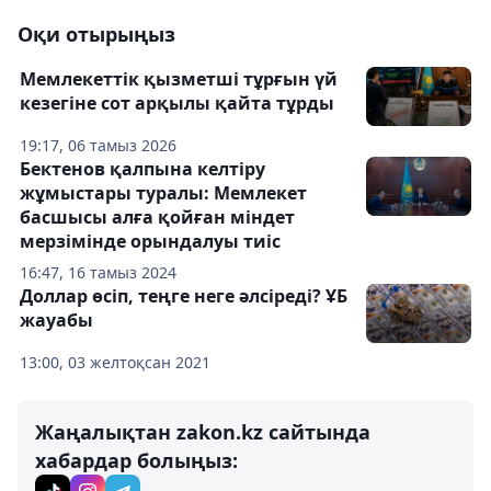
Оқи отырыңыз
Мемлекеттік қызметші тұрғын үй
кезегіне сот арқылы қайта тұрды
19:17, 06 тамыз 2026
Бектенов қалпына келтіру
жұмыстары туралы: Мемлекет
басшысы алға қойған міндет
мерзімінде орындалуы тиіс
16:47, 16 тамыз 2024
Доллар өсіп, теңге неге әлсіреді? ҰБ
жауабы
13:00, 03 желтоқсан 2021
Жаңалықтан zakon.kz сайтында
хабардар болыңыз: