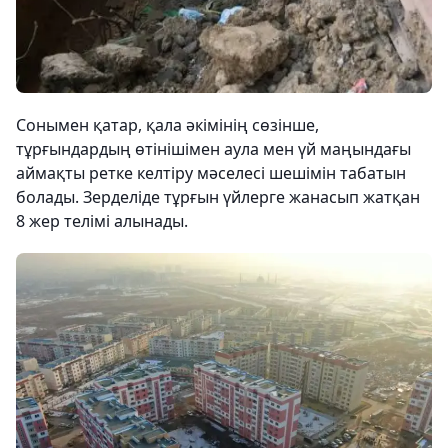
Сонымен қатар, қала әкімінің сөзінше,
тұрғындардың өтінішімен аула мен үй маңындағы
аймақты ретке келтіру мәселесі шешімін табатын
болады. Зерделіде тұрғын үйлерге жанасып жатқан
8 жер телімі алынады.