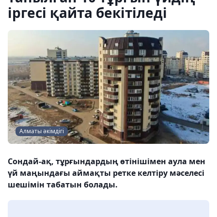
іргесі қайта бекітіледі
Алматы әкімдігі
Сондай-ақ, тұрғындардың өтінішімен аула мен
үй маңындағы аймақты ретке келтіру мәселесі
шешімін табатын болады.