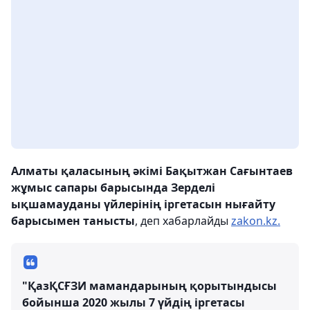
Алматы қаласының әкімі Бақытжан Сағынтаев
жұмыс сапары барысында Зерделі
ықшамауданы үйлерінің іргетасын нығайту
барысымен танысты
, деп хабарлайды
zakon.kz.
"ҚазҚСҒЗИ мамандарының қорытындысы
бойынша 2020 жылы 7 үйдің іргетасы