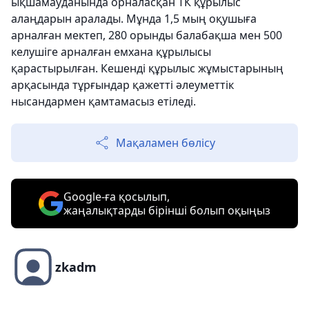
ықшамауданында орналасқан ТК құрылыс
алаңдарын аралады. Мұнда 1,5 мың оқушыға
арналған мектеп, 280 орынды балабақша мен 500
келушіге арналған емхана құрылысы
қарастырылған. Кешенді құрылыс жұмыстарының
арқасында тұрғындар қажетті әлеуметтік
нысандармен қамтамасыз етіледі.
Мақаламен бөлісу
Google-ға қосылып,
жаңалықтарды бірінші болып оқыңыз
zkadm