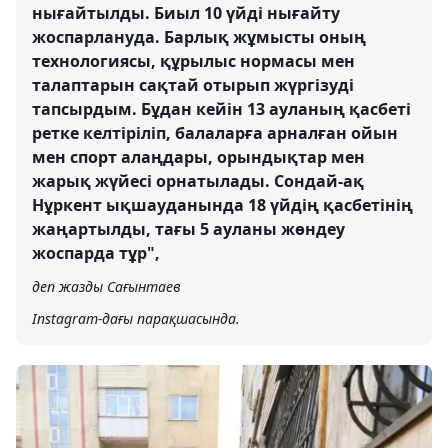
нығайтылды. Биыл 10 үйді нығайту
жоспарлануда. Барлық жұмысты оның
технологиясы, құрылыс нормасы мен
талаптарын сақтай отырып жүргізуді
тапсырдым. Бұдан кейін 13 ауланың қасбеті
ретке келтіріліп, балаларға арналған ойын
мен спорт алаңдары, орындықтар мен
жарық жүйесі орнатылады. Сондай-ақ
Нұркент ықшауданында 18 үйдің қасбетінің
жаңартылды, тағы 5 ауланы жөндеу
жоспарда тұр",
деп жазды Сағынтаев
Instagram-дағы парақшасында.