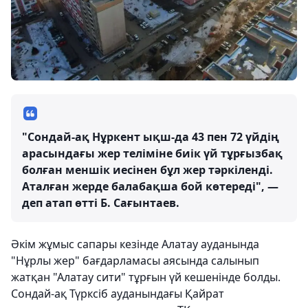
"Сондай-ақ Нұркент ықш-да 43 пен 72 үйдің
арасындағы жер теліміне биік үй тұрғызбақ
болған меншік иесінен бұл жер тәркіленді.
Аталған жерде балабақша бой көтереді", —
деп атап өтті Б. Сағынтаев.
Әкім жұмыс сапары кезінде Алатау ауданында
"Нұрлы жер" бағдарламасы аясында салынып
жатқан "Алатау сити" тұрғын үй кешенінде болды.
Сондай-ақ Түрксіб ауданындағы Қайрат