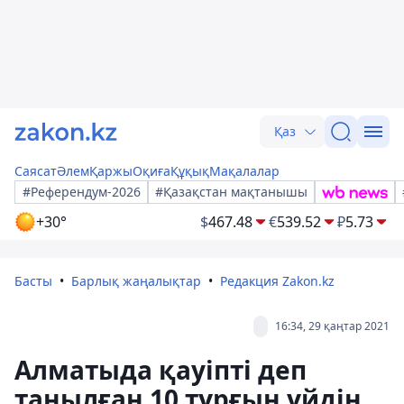
Қаз
Саясат
Әлем
Қаржы
Оқиға
Құқық
Мақалалар
#Референдум-2026
#Қазақстан мақтанышы
+30°
$
467.48
€
539.52
₽
5.73
Басты
Барлық жаңалықтар
Редакция Zakon.kz
16:34, 29 қаңтар 2021
Алматыда қауіпті деп
танылған 10 тұрғын үйдің