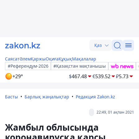
Қаз
Саясат
Әлем
Қаржы
Оқиға
Құқық
Мақалалар
#Референдум-2026
#Қазақстан мақтанышы
+29°
$
467.48
€
539.52
₽
5.73
Басты
Барлық жаңалықтар
Редакция Zakon.kz
22:49, 01 ақпан 2021
Жамбыл облысында
коронавирусқа қарсы