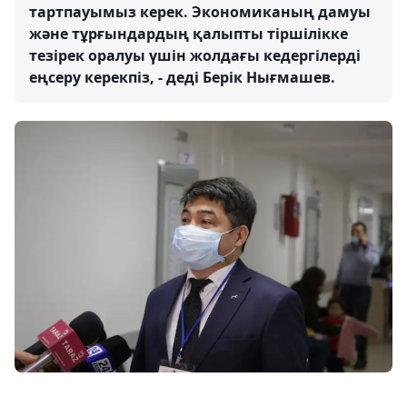
тартпауымыз керек. Экономиканың дамуы
және тұрғындардың қалыпты тіршілікке
тезірек оралуы үшін жолдағы кедергілерді
еңсеру керекпіз, - деді Берік Нығмашев.