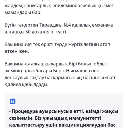
жәрдем, санитарлық-эпидемиологиялық қызмет
мамандары бар.
Бүгін таңертең Тараздағы №4 қалалық емханаға
алғашқы 50 доза келіп түсті.
Вакцинация тек ерікті түрде жүргізілетінін атап
өткен жөн.
Вакцинаны алғашқылардың бірі болып облыс
әкімінің орынбасары Берік Нығмашев пен
денсаулық сақтау басқармасының басшысы Әсет
Қалиев қабылдады.
- Процедура ауырсынусыз өтті, өзімді жақсы
сезінемін. Біз ұжымдық иммунитетті
қалыптастыру үшін вакцинациялаудан бас