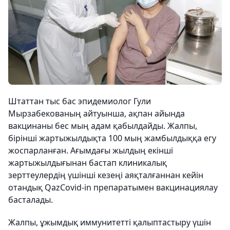
Штаттан тыс бас эпидемиолог Гули
Мырзабекованың айтуынша, ақпан айында
вакцинаны бес мың адам қабылдайды. Жалпы,
бірінші жартыжылдықта 100 мың жамбылдыққа егу
жоспарланған. Ағымдағы жылдың екінші
жартыжылдығынан бастап клиникалық
зерттеулердің үшінші кезеңі аяқталғаннан кейін
отандық QazCovid-in препаратымен вакцинациялау
басталады.
Жалпы, ұжымдық иммунитетті қалыптастыру үшін