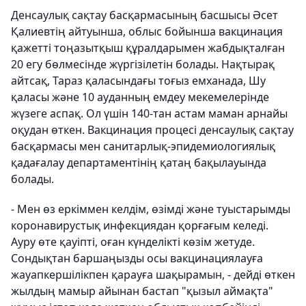
Денсаулық сақтау басқармасының басшысы Әсет
Қалиевтің айтуынша, облыс бойынша вакцинация
қажетті тоңазытқыш құралдарымен жабдықталған
20 егу бөлмесінде жүргізілетін болады. Нақтырақ
айтсақ, Тараз қаласындағы тоғыз емханада, Шу
қаласы және 10 ауданның емдеу мекемелерінде
жүзеге аспақ. Ол үшін 140-тан астам маман арнайы
оқудан өткен. Вакцинация процесі денсаулық сақтау
басқармасы мен санитарлық-эпидемиологиялық
қадағалау департаментінің қатаң бақылауында
болады.
- Мен өз еркіммен келдім, өзімді және туыстарымды
коронавирустық инфекциядан қорғағым келеді.
Ауру өте қауіпті, оған күнделікті көзім жетуде.
Сондықтан баршаңызды осы вакцинациялауға
жауапкершілікпен қарауға шақырамын, - дейді өткен
жылдың мамыр айынан бастап "қызыл аймақта"