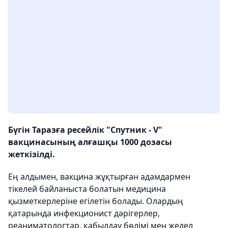
Бүгін Таразға ресейлік "Спутник - V"
вакцинасының алғашқы 1000 дозасы
жеткізілді.
Ең алдымен, вакцина жұқтырған адамдармен
тікелей байланыста болатын медицина
қызметкерлеріне егілетін болады. Олардың
қатарында инфекционист дәрігерлер,
реаниматологтар, қабылдау бөлімі мен жедел