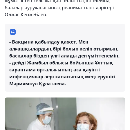
жұмыс істеп келе жатқан облыстық көпбейінді
балалар ауруханасының реаниматолог дәрігері
Олжас Кенжебаев.
- Вакцина қабылдау қажет. Мен
алғашқылардың бірі болып келіп отырмын,
басқалар бізден үлгі алады деп үміттенемін,
- дейді Жамбыл облысы бойынша Ұлттық
сараптама орталығының аса қауіпті
инфекциялар зертханасының меңгерушісі
Мәриямкүл Құлатаева.