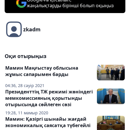
жаңалықтарды бірінші болып оқыңыз
zkadm
Оқи отырыңыз
Мамин Маңғыстау облысына
жұмыс сапарымен барды
04:36, 28 сәуір 2021
Президенттің ТЖ режимі жөніндегі
мемкомиссияның қорытынды
отырысында сөйлеген сөзі
19:28, 11 мамыр 2020
Мамин: Қазіргі шынайы жағдай
экономикалық саясатқа түбегейлі