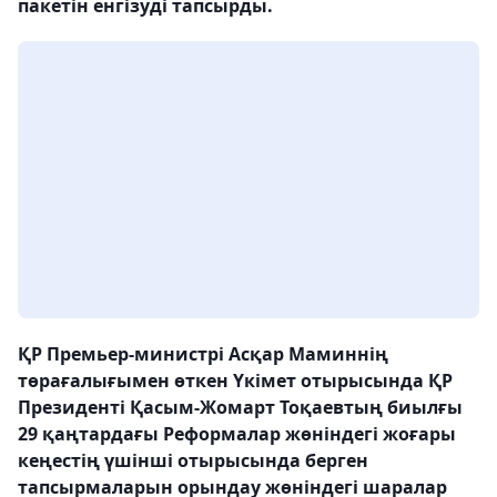
пакетін енгізуді тапсырды.
ҚР Премьер-министрі Асқар Маминнің
төрағалығымен өткен Үкімет отырысында ҚР
Президенті Қасым-Жомарт Тоқаевтың биылғы
29 қаңтардағы Реформалар жөніндегі жоғары
кеңестің үшінші отырысында берген
тапсырмаларын орындау жөніндегі шаралар