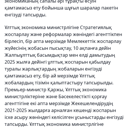
экономиканың сапалы әрі тұрақты өсуін
қамтамасыз ету бойынша шұғыл шаралар пакетін
енгізуді тапсырды.
Ұлттық экономика министрлігіне Стратегиялық
жоспарлау және реформалар жөніндегі агенттікпен
бірлесіп, бір апта мерзімде Мемлекеттік жоспарлау
жүйесінің жобасын пысықтау, 10 ақпанға дейін
Жалпыұлттық басымдықтар мен елді дамытудың
2025 жылға дейінгі ұлттық жоспарын қабылдау
туралы жарлықтардың жобаларын енгізуді
қамтамасыз ету, бір ай мерзімде Ұлттық
жобалардың тізімін қалыптастыру тапсырылды.
Премьер-министр Қаржы, Ұлттық экономика
министрліктеріне және Бәсекелестікті қорғау
агенттігіне екі апта мерзімде Жекешелендірудің
2021-2025 жылдарға арналған кешенді жоспарын
іске асыру жөніндегі келісілген ұсыныстарды енгізуді
тапсырды. Ұлттық экономика министрлігіне