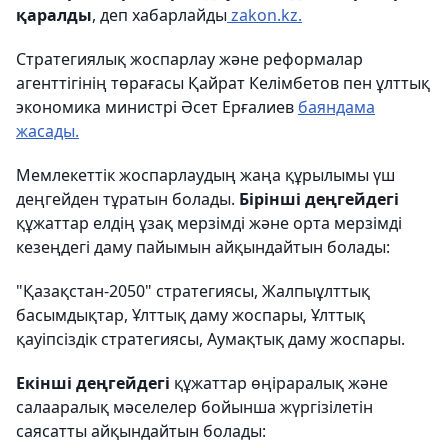
қаралды
, деп хабарлайды
zakon.kz.
Стратегиялық жоспарлау және реформалар
агенттігінің төрағасы Қайрат Келімбетов пен ұлттық
экономика министрі Әсет Ерғалиев
баяндама
жасады.
Мемлекеттік жоспарлаудың жаңа құрылымы үш
деңгейден тұратын болады.
Бірінші деңгейдегі
құжаттар елдің ұзақ мерзімді және орта мерзімді
кезеңдегі даму пайымын айқындайтын болады:
"Қазақстан-2050" стратегиясы, Жалпыұлттық
басымдықтар, Ұлттық даму жоспары, Ұлттық
қауіпсіздік стратегиясы, Аумақтық даму жоспары.
Екінші деңгейдегі
құжаттар өңіраралық және
салааралық мәселелер бойынша жүргізілетін
саясатты айқындайтын болады: