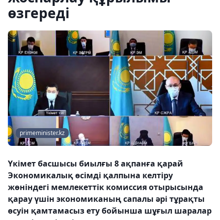
өзгереді
primeminister.kz
Үкімет басшысы биылғы 8 ақпанға қарай
Экономикалық өсімді қалпына келтіру
жөніндегі мемлекеттік комиссия отырысында
қарау үшін экономиканың сапалы әрі тұрақты
өсуін қамтамасыз ету бойынша шұғыл шаралар