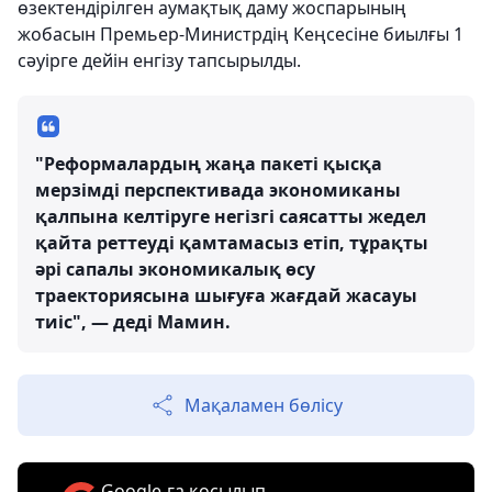
өзектендірілген аумақтық даму жоспарының
жобасын Премьер-Министрдің Кеңсесіне биылғы 1
сәуірге дейін енгізу тапсырылды.
"Реформалардың жаңа пакеті қысқа
мерзімді перспективада экономиканы
қалпына келтіруге негізгі саясатты жедел
қайта реттеуді қамтамасыз етіп, тұрақты
әрі сапалы экономикалық өсу
траекториясына шығуға жағдай жасауы
тиіс", — деді Мамин.
Мақаламен бөлісу
Google-ға қосылып,