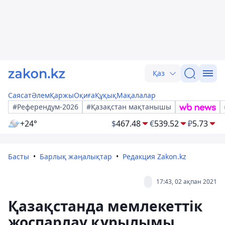
Қаз
Саясат
Әлем
Қаржы
Оқиға
Құқық
Мақалалар
#Референдум-2026
#Қазақстан мақтанышы
+24°
$
467.48
€
539.52
₽
5.73
Басты
Барлық жаңалықтар
Редакция Zakon.kz
17:43, 02 ақпан 2021
Қазақстанда мемлекеттік
жоспарлау құрылымы