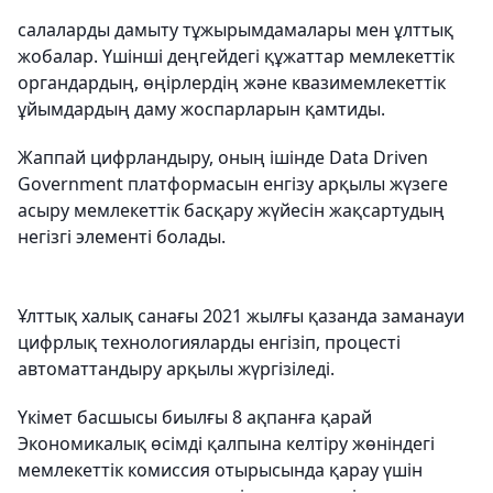
салаларды дамыту тұжырымдамалары мен ұлттық
жобалар. Үшінші деңгейдегі құжаттар мемлекеттік
органдардың, өңірлердің және квазимемлекеттік
ұйымдардың даму жоспарларын қамтиды.
Жаппай цифрландыру, оның ішінде Data Driven
Government платформасын енгізу арқылы жүзеге
асыру мемлекеттік басқару жүйесін жақсартудың
негізгі элементі болады.
Ұлттық халық санағы 2021 жылғы қазанда заманауи
цифрлық технологияларды енгізіп, процесті
автоматтандыру арқылы жүргізіледі.
Үкімет басшысы биылғы 8 ақпанға қарай
Экономикалық өсімді қалпына келтіру жөніндегі
мемлекеттік комиссия отырысында қарау үшін