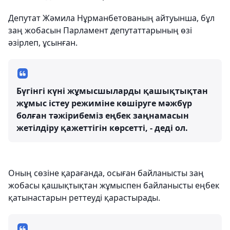
Депутат Жәмила Нұрманбетованың айтуынша, бұл
заң жобасын Парламент депутаттарының өзі
әзірлеп, ұсынған.
Бүгінгі күні жұмысшыларды қашықтықтан
жұмыс істеу режиміне көшіруге мәжбүр
болған тәжірибеміз еңбек заңнамасын
жетілдіру қажеттігін көрсетті, - деді ол.
Оның сөзіне қарағанда, осыған байланысты заң
жобасы қашықтықтан жұмыспен байланысты еңбек
қатынастарын реттеуді қарастырады.