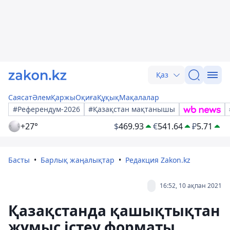
Қаз
Саясат
Әлем
Қаржы
Оқиға
Құқық
Мақалалар
#Референдум-2026
#Қазақстан мақтанышы
+27°
$
469.93
€
541.64
₽
5.71
Басты
Барлық жаңалықтар
Редакция Zakon.kz
16:52, 10 ақпан 2021
Қазақстанда қашықтықтан
жұмыс істеу форматы