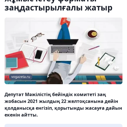
заңдастырылғалы жатыр
vogazeta.ru
Депутат Мәжілістің бейіндік комитеті заң
жобасын 2021 жылдың 22 желтоқсанына дейін
қолданысқа енгізіп, қорытынды жасауға дайын
екенін айтты.