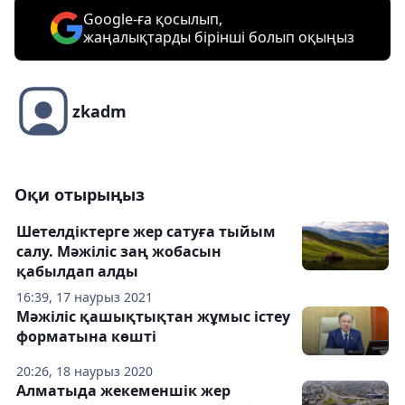
Google-ға қосылып,
жаңалықтарды бірінші болып оқыңыз
zkadm
Оқи отырыңыз
Шетелдіктерге жер сатуға тыйым
салу. Мәжіліс заң жобасын
қабылдап алды
16:39, 17 наурыз 2021
Мәжіліс қашықтықтан жұмыс істеу
форматына көшті
20:26, 18 наурыз 2020
Алматыда жекеменшік жер