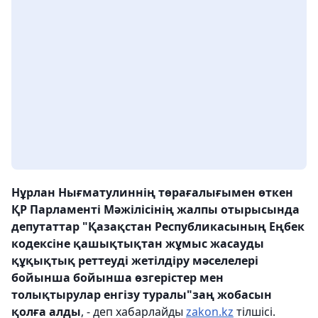
Нұрлан Нығматулиннің төрағалығымен өткен
ҚР Парламенті Мәжілісінің жалпы отырысында
депутаттар "Қазақстан Республикасының Еңбек
кодексіне қ
ашықтықтан жұмыс жасауды
құқықтық реттеуді жетілдіру
мәселелері
бойынша бойынша өзгерістер мен
толықтырулар енгізу туралы"заң жобасын
қолға алды
, - деп хабарлайды
zakon.kz
тілшісі.