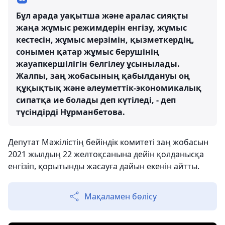
Бұл арада уақытша және аралас сияқты
жаңа жұмыс режимдерін енгізу, жұмыс
кестесін, жұмыс мерзімін, қызметкердің,
сонымен қатар жұмыс берушінің
жауапкершілігін белгілеу ұсынылады.
Жалпы, заң жобасының қабылдануы оң
құқықтық және әлеуметтік-экономикалық
сипатқа ие болады деп күтіледі, - деп
түсіндірді Нұрманбетова.
Депутат Мәжілістің бейіндік комитеті заң жобасын
2021 жылдың 22 желтоқсанына дейін қолданысқа
енгізіп, қорытынды жасауға дайын екенін айтты.
Мақаламен бөлісу