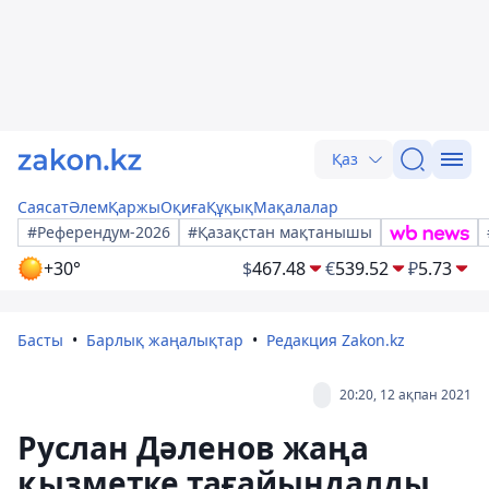
Қаз
Саясат
Әлем
Қаржы
Оқиға
Құқық
Мақалалар
#Референдум-2026
#Қазақстан мақтанышы
+30°
$
467.48
€
539.52
₽
5.73
Басты
Барлық жаңалықтар
Редакция Zakon.kz
20:20, 12 ақпан 2021
Руслан Дәленов жаңа
қызметке тағайындалды