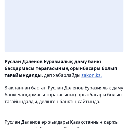
Руслан Дәленов Еуразиялық даму банкі
басқармасы төрағасының орынбасары болып
тағайындалды
, деп хабарлайды
zakon.kz.
8 ақпаннан бастап Руслан Дәленов Еуразиялық даму
банкі Басқармасы төрағасының орынбасары болып
тағайындалды, делінген банктің сайтында.
Руслан Даленов әр жылдары Қазақстанның қаржы