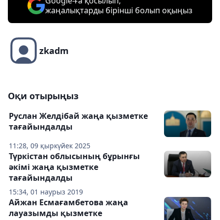
Google-ға қосылып,
жаңалықтарды бірінші болып оқыңыз
zkadm
Оқи отырыңыз
Руслан Желдібай жаңа қызметке
тағайындалды
11:28, 09 қыркүйек 2025
Түркістан облысының бұрынғы
әкімі жаңа қызметке
тағайындалды
15:34, 01 наурыз 2019
Айжан Есмағамбетова жаңа
лауазымды қызметке