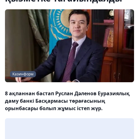
Казинформ
8 ақпаннан бастап Руслан Дәленов Еуразиялық
даму банкі Басқармасы төрағасының
орынбасары болып жұмыс істеп жүр.