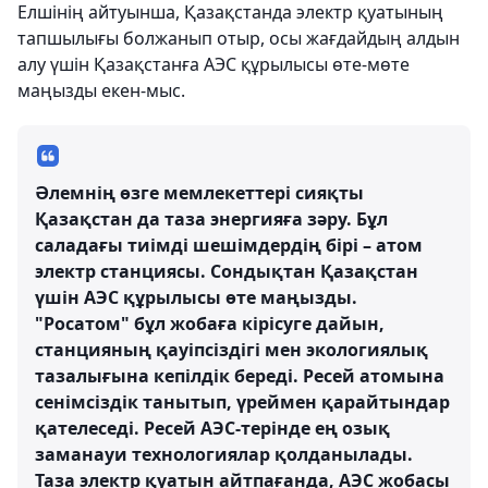
Елшінің айтуынша, Қазақстанда электр қуатының
тапшылығы болжанып отыр, осы жағдайдың алдын
алу үшін Қазақстанға АЭС құрылысы өте-мөте
маңызды екен-мыс.
Әлемнің өзге мемлекеттері сияқты
Қазақстан да таза энергияға зәру. Бұл
саладағы тиімді шешімдердің бірі – атом
электр станциясы. Сондықтан Қазақстан
үшін АЭС құрылысы өте маңызды.
"Росатом" бұл жобаға кірісуге дайын,
станцияның қауіпсіздігі мен экологиялық
тазалығына кепілдік береді. Ресей атомына
сенімсіздік танытып, үреймен қарайтындар
қателеседі. Ресей АЭС-терінде ең озық
заманауи технологиялар қолданылады.
Таза электр қуатын айтпағанда, АЭС жобасы