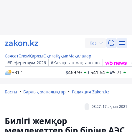
Қаз
Саясат
Әлем
Қаржы
Оқиға
Құқық
Мақалалар
#Референдум-2026
#Қазақстан мақтанышы
+31°
$
469.93
€
541.64
₽
5.71
Басты
Барлық жаңалықтар
Редакция Zakon.kz
03:27, 17 ақпан 2021
Билігі жемқор
мемлекеттер бір біріне АЭС