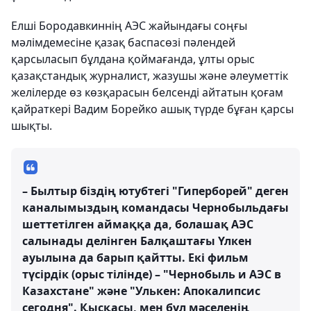
Елші Бородавкиннің АЭС жайындағы соңғы
мәлімдемесіне қазақ баспасөзі пәлендей
қарсыласып бұлдана қоймағанда, ұлты орыс
қазақстандық журналист, жазушы және әлеуметтік
желілерде өз көзқарасын белсенді айтатын қоғам
қайраткері Вадим Борейко ашық түрде бұған қарсы
шықты.
– Былтыр біздің ютубтегі "Гиперборей" деген
каналымыздың командасы Чернобыльдағы
шеттетілген аймаққа да, болашақ АЭС
салынады делінген Балқаштағы Үлкен
ауылына да барып қайтты. Екі фильм
түсірдік (орыс тілінде) – "Чернобыль и АЭС в
Казахстане" және "Улькен: Апокалипсис
сегодня". Қысқасы, мен бұл мәселенің