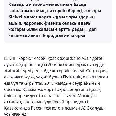
Қазақстан экономикасының басқа
салаларына мықты серпін береді, жоғары
білікті мамандарға жұмыс орындарын
ашып, ядролық физика саласындағы
жоғары білім сапасын арттырады, – деп
көсіле сөйлепті Бородавкин мырза.
Шыны керек, "Ресей, қазақ жері және АЭС" деген
ауыр тақырып соңғы 20 жыл бойы тұрақты түрде
жиі-жиі, түрлі деңгейде көтеріліп келеді. Соңғы рет,
екі жылға жуық уақыт бұрын Путиннің өзі көтерген
еді бұл тақырыпты. 2019 жылдың сәуір айының
басында Қасым-Жомарт Тоқаев енді ғана Қазақ
елінің президенті атана салысымен Мәскеуге
аттанып, сол кездесуде Ресей президенті
Қазақстанда Ресей технологиясымен АЭС салуды
ұсынған еді.