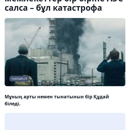
салса – бұл катастрофа
russian.rt
Мұның арты немен тынатынын бір Құдай
біледі.