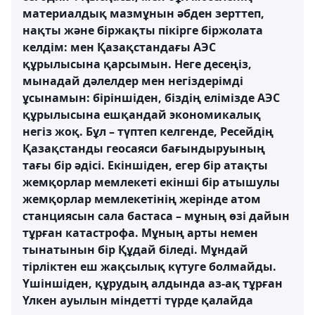
материалдық мазмұнын әбден зерттеп,
нақты және біржақты пікірге біржолата
келдім: мен Қазақстандағы АЭС
құрылысына қарсымын. Неге десеңіз,
мынадай дәлелдер мен негіздерімді
ұсынамын: біріншіден, біздің елімізде АЭС
құрылысына ешқандай экономикалық
негіз жоқ. Бұл – түптеп келгенде, Ресейдің
Қазақстанды геосаяси бағындыруының
тағы бір әдісі. Екіншіден, егер бір атақты
жемқорлар мемлекеті екінші бір атышулы
жемқорлар мемлекетінің жерінде атом
станциясын сала бастаса – мұның өзі дайын
тұрған катастрофа. Мұның арты немен
тынатынын бір Құдай біледі. Мұндай
тірліктен еш жақсылық күтуге болмайды.
Үшіншіден, құрудың алдында аз-ақ тұрған
Үлкен ауылын міндетті түрде қалайда