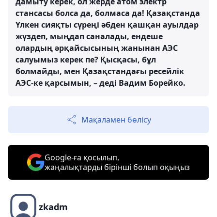
дамыту керек, ол жерде атом электр
стансасы болса да, болмаса да! Қазақстанда
Үлкен сияқты сүреңі әбден қашқан ауылдар
жүздеп, мыңдап саналады, ендеше
олардың әрқайсысының жанынан АЭС
салуымыз керек пе? Қысқасы, бұл
болмайды, мен Қазақстандағы ресейлік
АЭС-ке қарсымын, – деді Вадим Борейко.
Мақаламен бөлісу
Google-ға қосылып,
жаңалықтарды бірінші болып оқыңыз
zkadm