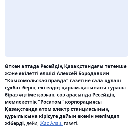
Өткен аптада Ресейдің Қазақстандағы төтенше
және өкілетті елшісі Алексей Бородавкин
"Комсомольская правда" газетіне сала-құлаш
сұхбат беріп, екі елдің қарым-қатынасы туралы
біраз әңгіме қозғап, сөз арасында Ресейдің
мемлекеттік "Росатом" корпорациясы
Қазақстанда атом электр станциясының
құрылысына кірісуге дайын екенін мәлімдеп
жіберді,
дейді
Жас Алаш
газеті.