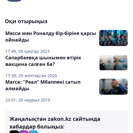
Оқи отырыңыз
Месси мен Роналду бір-біріне қарсы
ойнайды
17:49, 09 қаңтар 2023
Сапарбаевқа шынымен өтірік
вакцина салған ба?
17:39, 29 желтоқсан 2020
Marca: "Реал" Мбаппені сатып
алмайды
23:01, 26 наурыз 2019
Жаңалықтан zakon.kz сайтында
хабардар болыңыз: