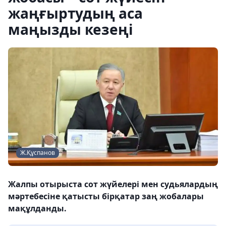
жаңғыртудың аса
маңызды кезеңі
Ж.Құспанов
Жалпы отырыста сот жүйелері мен судьялардың
мәртебесіне қатысты бірқатар заң жобалары
мақұлданды.