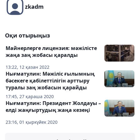
zkadm
Оқи отырыңыз
Майнерлерге лицензия: мәжілісте
жаңа заң жобасы қаралды
13:22, 12 қазан 2022
Нығматулин: Мәжіліс ғылымның
бәсекеге қабілеттілігін арттыру
туралы заң жобасын қарайды
17:45, 27 қараша 2020
Нығматулин: Президент Жолдауы –
елді жаңғыртудың жаңа кезеңі
23:16, 01 қыркүйек 2020