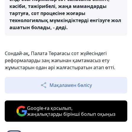
кәсіби, тәжірибелі, жаңа мамандарды
тартуға, сот процесіне жоғары
технологиялық мүмкіндіктерді енгізуге жол
ашатын болады, - деді.
Сондай-ақ, Палата Төрағасы сот жүйесіндегі
реформаларды заң жағынан қамтамасыз ету
жұмыстарын одан әрі жалғастыратын атап өтті.
Мақаламен бөлісу
Google-ға қосылып,
жаңалықтарды бірінші болып оқыңыз