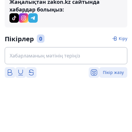
Жаңалықтан zakon.kz сайтында
хабардар болыңыз:
Пікірлер
0
Кіру
Пікір жазу