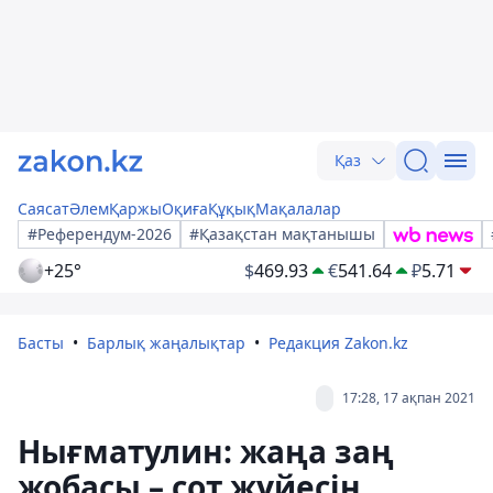
Қаз
Саясат
Әлем
Қаржы
Оқиға
Құқық
Мақалалар
#Референдум-2026
#Қазақстан мақтанышы
+25°
$
469.93
€
541.64
₽
5.71
Басты
Барлық жаңалықтар
Редакция Zakon.kz
17:28, 17 ақпан 2021
Нығматулин: жаңа заң
жобасы – сот жүйесін