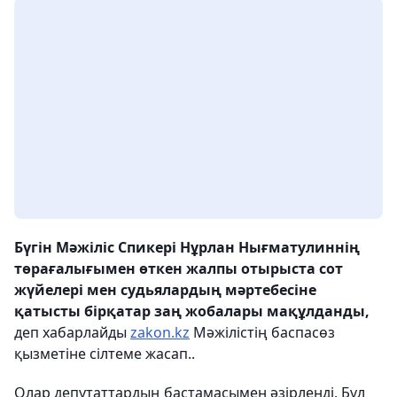
Бүгін Мәжіліс Спикері Нұрлан Нығматулиннің
төрағалығымен өткен жалпы отырыста сот
жүйелері мен судьялардың мәртебесіне
қатысты бірқатар заң жобалары мақұлданды,
деп хабарлайды
zakon.kz
Мәжілістің баспасөз
қызметіне сілтеме жасап..
Олар депутаттардың бастамасымен әзірленді. Бұл