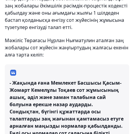
заң жобалары Әкімшілік рәсімдік-процестік кодексті
қабылдау және оны ағымдағы жылғы 1 шілдеден
бастап қолданысқа енгізу сот жүйесінің жұмысына
түзетулер енгізуді талап етті.
Мәжіліс Төрағасы Нұрлан Нығматулин аталған заң
жобалары сот жүйесін жаңғыртудың жалғасы екенін
алға тарта келіп:
- Жақында ғана Мемлекет Басшысы Қасым-
Жомарт Кемелұлы Тоқаев сот жұмысының
ашық, әділ және заман талабына сай
болуына ерекше назар аударды.
Сондықтан, бүгінгі құжаттарда осы
талаптарды заң жағынан қамтамасыз етуге
арналған маңызды нормалар қабылданды.
Енді осы нормалар сот саласына білікті,