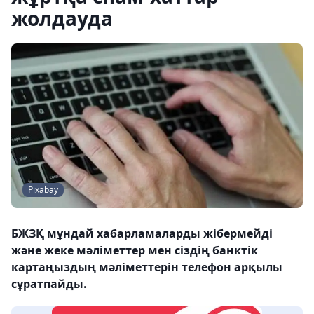
жолдауда
Pixabay
БЖЗҚ мұндай хабарламаларды жібермейді
және жеке мәліметтер мен сіздің банктік
картаңыздың мәліметтерін телефон арқылы
сұратпайды.