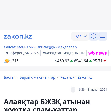
Қаз
Саясат
Әлем
Қаржы
Оқиға
Құқық
Мақалалар
#Референдум-2026
#Қазақстан мақтанышы
+31°
$
469.93
€
541.64
₽
5.71
Басты
Барлық жаңалықтар
Редакция Zakon.kz
16:36, 18 ақпан 2021
Алаяқтар БЖЗҚ атынан
жұртқа спам-хаттар