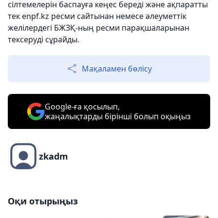
сілтемелерін баспауға кеңес береді және ақпаратты
тек enpf.kz ресми сайтынан немесе әлеуметтік
желілердегі БЖЗҚ-ның ресми парақшаларынан
тексеруді сұрайды.
Мақаламен бөлісу
Google-ға қосылып,
жаңалықтарды бірінші болып оқыңыз
zkadm
Оқи отырыңыз