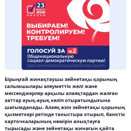
Бірыңғай жинақтаушы зейнетақы қорының
салымшылары әлеуметтік желі және
мессенджерлер арқылы алаяқтардан жалған
хаттар ауық-ауық келіп отыратындығына
шағымданады. Алаяқ өзін зейнетақы қорының
қызметкері ретінде таныстыра отырып, банктік
карточкаларының нөмірін анықтауға
тырысады және зейнетақы жинағын қайта