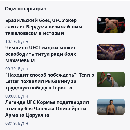
Оқи отырыңыз
Бразильский боец UFC Уокер
считает Вердума величайшим
тяжеловесом в истории
10:19, Бүгін
Чемпион UFC Гейджи может
освободить титул ради боя с
Махачевым
09:39, Бүгін
"Находит способ побеждать": Tennis
Letter похвалил Рыбакину за
трудовую победу в Торонто
09:00, Бүгін
Легенда UFC Кормье подетвердил
отмену боя Чарльза Оливейры и
Армана Царукяна
08:19, Бүгін