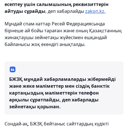
есептеу үшін салымшының реквизиттерін
айтуды сұрайды
, деп хабарлайды
zakon.kz.
Мұндай спам-хаттар Ресей Федерациясында
бірнеше ай бойы тараған және оның Қазақстанның
жинақтаушы зейнетақы жүйесімен ешқандай
байланысы жоқ екендігі анықталды.
БЖЗҚ мұндай хабарламаларды жібермейді
және жеке мәліметтер мен сіздің банктік
картаңыздың мәліметтерін телефон
арқылы сұратпайды, деп хабарлады
зейнетақы қорынан.
Сондай-ақ, БЖЗҚ бейтаныс сайттардың күдікті