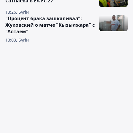
Сатпаева в EA FC 27
13:26, Бүгін
"Процент брака зашкаливал":
Жуковский о матче "Кызылжара" с
"Алтаем"
13:03, Бүгін