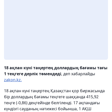
18 ақпан күні таңертең доллардың бағамы тағы
1 теңгеге дерлік төмендеді
, деп хабарлайды
zakon.kz.
18 ақпан күні таңертең Қазақстан қор биржасында
бір доллардың бағамы теңгеге шаққанда 415,92
теңге (-0,86) деңгейінде белгіленді. 17 ақпандағы
күндізгі сауданың нәтижесі бойынша, 1 АҚШ