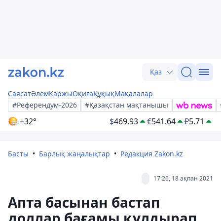
Қаз
Саясат
Әлем
Қаржы
Оқиға
Құқық
Мақалалар
#Референдум-2026
#Қазақстан мақтанышы
+32°
$
469.93
€
541.64
₽
5.71
Басты
Барлық жаңалықтар
Редакция Zakon.kz
17:26, 18 ақпан 2021
Апта басынан бастап
доллар бағамы құлдырап