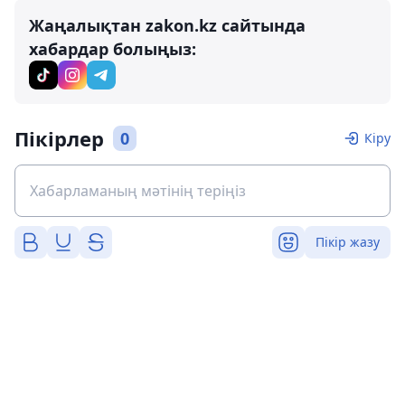
Жаңалықтан zakon.kz сайтында
хабардар болыңыз:
Пікірлер
0
Кіру
Пікір жазу