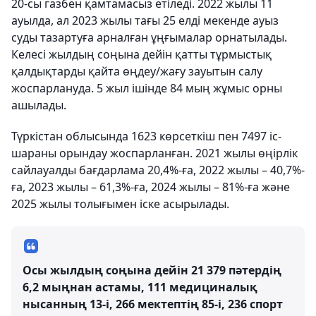
20-сы газбен қамтамасыз етіледі. 2022 жылы 11
ауылда, ал 2023 жылы тағы 25 елді мекенде ауыз
суды тазартуға арналған ұңғымалар орнатылады.
Келесі жылдың соңына дейін қатты тұрмыстық
қалдықтарды қайта өңдеу/жағу зауытын салу
жоспарлануда. 5 жыл ішінде 84 мың жұмыс орны
ашылады.
Түркістан облысында 1623 көрсеткіш пен 7497 іс-
шараны орындау жоспарланған. 2021 жылы өңірлік
сайлауалды бағдарлама 20,4%-ға, 2022 жылы – 40,7%-
ға, 2023 жылы – 61,3%-ға, 2024 жылы – 81%-ға және
2025 жылы толығымен іске асырылады.
Осы жылдың соңына дейін 21 379 пәтердің
6,2 мыңнан астамы, 111 медициналық
нысанның 13-і, 266 мектептің 85-і, 236 спорт