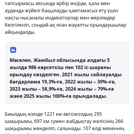
тапсырмасы аясында әрбір өңірде, қала мен
ауданда жүйелі бақылауды қамтамасыз ету үшін
нақты нысаналы индикаторлар мен мерзімдер
белгіленіп, сондай-ақ оған жауапты орындаушылар
айқындалды.
Мәселен, Жамбыл облысында алдағы 5
жылда 986 көрсеткіш пен 102 іс-шараны
орындау көзделген. 2021 жылы сайлауалды
бағдарлама 19,3%-ға, 2022 жылы – 39%–ға,
2023 жылы – 58,9%-ға, 2024 жылы – 79%-ға
және 2025 жылы 100%-ға орындалады.
Биылдың өзінде 1221 км автожолдың 295
шақырымы, 697 км сумен жабдықтау желісінің 266
шақырымы жөнделіп, салынады. 107 елді мекеннің