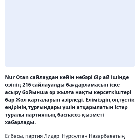
Nur Otan сайлаудан кейін небәрі бір ай ішінде
өзінің 216 сайлауалды бағдарламасын іске
асыру бойынша әр жылға нақты көрсеткіштері
бар Жол карталарын әзірледі. Еліміздің оңтүстік
өңірінің тұрғындары үшін атқарылатын істер
туралы партияның баспасөз қызметі
хабарлады.
Елбасы, партия Лидері Нұрсұлтан Назарбаевтың