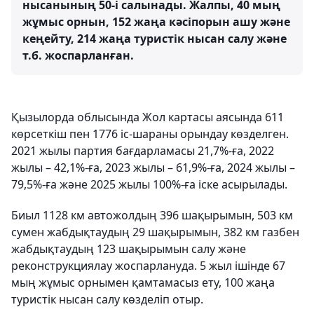
нысанының 50-і салынады. Жалпы, 40 мың
жұмыс орнын, 152 жаңа кәсіпорын ашу және
кеңейту, 214 жаңа туристік нысан салу және
т.б. жоспарланған.
Қызылорда облысында Жол картасы аясында 611
көрсеткіш пен 1776 іс-шараны орындау көзделген.
2021 жылы партия бағдарламасы 21,7%-ға, 2022
жылы – 42,1%-ға, 2023 жылы – 61,9%-ға, 2024 жылы –
79,5%-ға және 2025 жылы 100%-ға іске асырылады.
Биыл 1128 км автожолдың 396 шақырымын, 503 км
сумен жабдықтаудың 29 шақырымын, 382 км газбен
жабдықтаудың 123 шақырымын салу және
реконструкциялау жоспарлануда. 5 жыл ішінде 67
мың жұмыс орнымен қамтамасыз ету, 100 жаңа
туристік нысан салу көзделіп отыр.