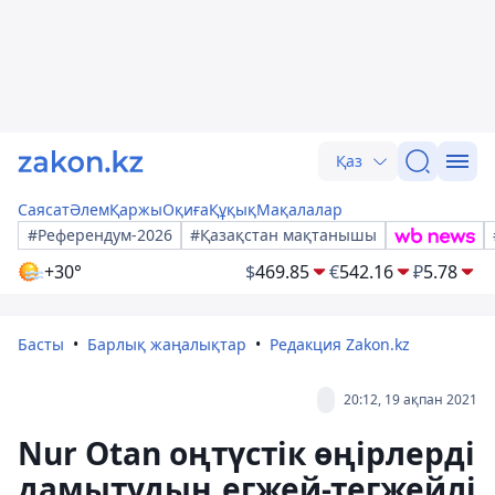
Қаз
Саясат
Әлем
Қаржы
Оқиға
Құқық
Мақалалар
#Референдум-2026
#Қазақстан мақтанышы
+30°
$
469.85
€
542.16
₽
5.78
Басты
Барлық жаңалықтар
Редакция Zakon.kz
20:12, 19 ақпан 2021
Nur Otan оңтүстік өңірлерді
дамытудың егжей-тегжейлі