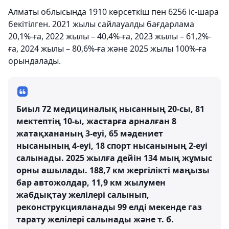
Алматы облысында 1910 көрсеткіш пен 6256 іс-шара
бекітілген. 2021 жылы сайлауалды бағдарлама
20,1%-ға, 2022 жылы – 40,4%-ға, 2023 жылы – 61,2%-
ға, 2024 жылы – 80,6%-ға және 2025 жылы 100%-ға
орындалады.
Биыл 72 медициналық нысанның 20-сы, 81
мектептің 10-ы, жастарға арналған 8
жатақхананың 3-еуі, 65 мәдениет
нысанының 4-еуі, 18 спорт нысанының 2-еуі
салынады. 2025 жылға дейін 134 мың жұмыс
орны ашылады. 188,7 км жергілікті маңызы
бар автожолдар, 11,9 км жылумен
жабдықтау желілері салынып,
реконструкцияланады 99 елді мекенде газ
тарату желілері салынады және т. б.