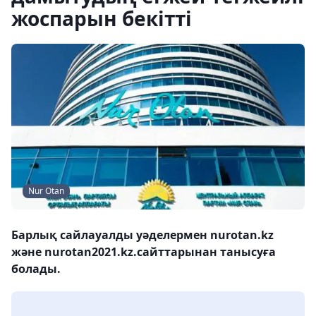
жоспарын бекітті
Nur Otan
Барлық сайлауалды уәделермен nurotan.kz
және nurotan2021.kz.сайттарынан танысуға
болады.