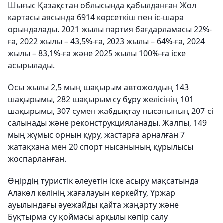
Шығыс Қазақстан облысында қабылданған Жол
картасы аясында 6914 көрсеткіш пен іс-шара
орындалады. 2021 жылы партия бағдарламасы 22%-
ға, 2022 жылы – 43,5%-ға, 2023 жылы – 64%-ға, 2024
жылы – 83,1%-ға және 2025 жылы 100%-ға іске
асырылады.
Осы жылы 2,5 мың шақырым автожолдың 143
шақырымы, 282 шақырым су бұру желісінің 101
шақырымы, 307 сумен жабдықтау нысанының 207-сі
салынады және реконструкцияланады. Жалпы, 149
мың жұмыс орнын құру, жастарға арналған 7
жатақхана мен 20 спорт нысанының құрылысы
жоспарланған.
Өңірдің туристік әлеуетін іске асыру мақсатында
Алакөл көлінің жағалауын көркейту, Үржар
ауылындағы әуежайды қайта жаңарту және
Бұқтырма су қоймасы арқылы көпір салу