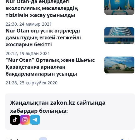
Nur Otan-да өңірлердегі
экологиялық мәселелердің
тізілімін жасау ұсынылды
22:30, 24 мамыр 2021
Nur Otan оңтүстік өңірлерді
дамытудың егжей-тегжейлі
жоспарын бекітті
20:12, 19 ақпан 2021
"Nur Otan" Орталық және Шығыс
Қазақстанға арналған
бағдарламаларын ұсынды
21:28, 25 қыркүйек 2020
Жаңалықтан zakon.kz сайтында
хабардар болыңыз: