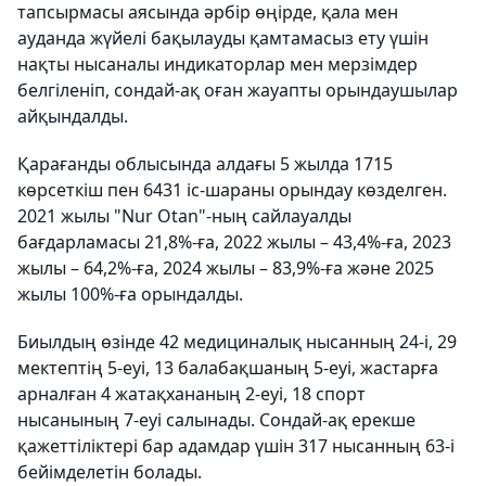
тапсырмасы аясында әрбір өңірде, қала мен
ауданда жүйелі бақылауды қамтамасыз ету үшін
нақты нысаналы индикаторлар мен мерзімдер
белгіленіп, сондай-ақ оған жауапты орындаушылар
айқындалды.
Қарағанды облысында алдағы 5 жылда 1715
көрсеткіш пен 6431 іс-шараны орындау көзделген.
2021 жылы "Nur Otan"-ның сайлауалды
бағдарламасы 21,8%-ға, 2022 жылы – 43,4%-ға, 2023
жылы – 64,2%-ға, 2024 жылы – 83,9%-ға және 2025
жылы 100%-ға орындалды.
Биылдың өзінде 42 медициналық нысанның 24-і, 29
мектептің 5-еуі, 13 балабақшаның 5-еуі, жастарға
арналған 4 жатақхананың 2-еуі, 18 спорт
нысанының 7-еуі салынады. Сондай-ақ ерекше
қажеттіліктері бар адамдар үшін 317 нысанның 63-і
бейімделетін болады.