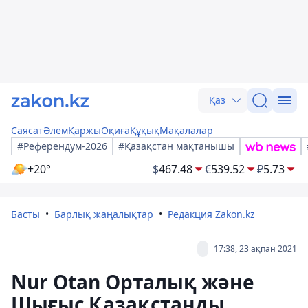
Қаз
Саясат
Әлем
Қаржы
Оқиға
Құқық
Мақалалар
#Референдум-2026
#Қазақстан мақтанышы
+20°
$
467.48
€
539.52
₽
5.73
Басты
Барлық жаңалықтар
Редакция Zakon.kz
17:38, 23 ақпан 2021
Nur Otan Орталық және
Шығыс Қазақстанды