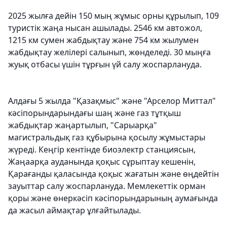
2025 жылға дейін 150 мың жұмыс орны құрылып, 109
туристік жаңа нысан ашылады. 2546 км автожол,
1215 км сумен жабдықтау және 754 км жылумен
жабдықтау желілері салынып, жөнделеді. 30 мыңға
жуық отбасы үшін тұрғын үй салу жоспарлануда.
Алдағы 5 жылда "Қазақмыс" және "Арселор Миттал"
кәсіпорындарындағы шаң және газ тұтқыш
жабдықтар жаңартылып, "Сарыарқа"
магистральдық газ құбырына қосылу жұмыстары
жүреді. Кеңгір кентінде биоэлектр станциясын,
Жаңаарқа ауданында қоқыс сұрыптау кешенін,
Қарағанды қаласында қоқыс жағатын және өңдейтін
зауыттар салу жоспарлануда. Мемлекеттік орман
қоры және өнеркәсіп кәсіпорындарының аумағында
да жасыл аймақтар ұлғайтылады.