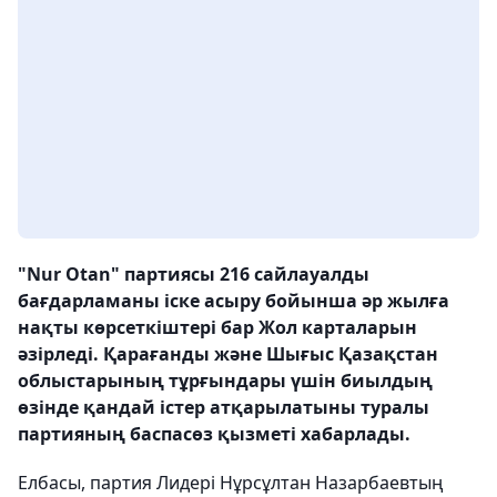
"Nur Otan" партиясы 216 сайлауалды
бағдарламаны іске асыру бойынша әр жылға
нақты көрсеткіштері бар Жол карталарын
әзірледі. Қарағанды және Шығыс Қазақстан
облыстарының тұрғындары үшін биылдың
өзінде қандай істер атқарылатыны туралы
партияның баспасөз қызметі хабарлады.
Елбасы, партия Лидері Нұрсұлтан Назарбаевтың