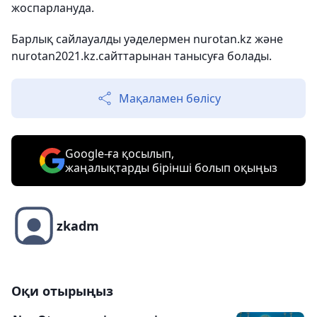
жоспарлануда.
Барлық сайлауалды уәделермен nurotan.kz және
nurotan2021.kz.сайттарынан танысуға болады.
Мақаламен бөлісу
Google-ға қосылып,
жаңалықтарды бірінші болып оқыңыз
zkadm
Оқи отырыңыз