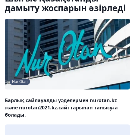
дамыту жоспарын әзірледі
Nur Otan
Барлық сайлауалды уәделермен nurotan.kz
және nurotan2021.kz.сайттарынан танысуға
болады.