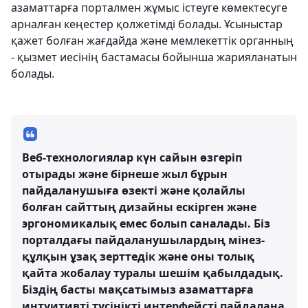
азаматтарға порталмен жұмыс істеуге көмектесуге
арналған кеңестер қолжетімді болады. Ұсыныстар
қажет болған жағдайда және мемлекеттік органның
- қызмет иесінің бастамасы бойынша жарияланатын
болады.
Веб-технологиялар күн сайын өзгеріп
отырады және бірнеше жыл бұрын
пайдаланушыға өзекті және қолайлы
болған сайттың дизайны ескірген және
эргономикалық емес болып саналады. Біз
порталдағы пайдаланушылардың мінез-
құлқын ұзақ зерттедік және оны толық
қайта жобалау туралы шешім қабылдадық.
Біздің басты мақсатымыз азаматтарға
интуитивті түсінікті интерфейсті пайдалана