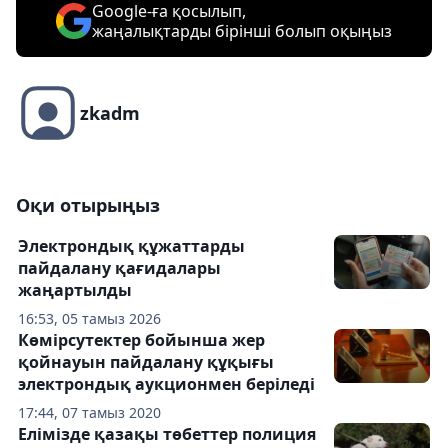
Google-ға қосылып,
жаңалықтарды бірінші болып оқыңыз
zkadm
Оқи отырыңыз
Электрондық құжаттарды
пайдалану қағидалары
жаңартылды
16:53, 05 тамыз 2026
Көмірсутектер бойынша жер
қойнауын пайдалану құқығы
электрондық аукционмен беріледі
17:44, 07 тамыз 2020
Елімізде қазақы төбеттер полиция