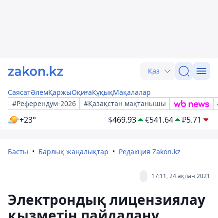
Қаз
Саясат
Әлем
Қаржы
Оқиға
Құқық
Мақалалар
#Референдум-2026
#Қазақстан мақтанышы
+23°
$
469.93
€
541.64
₽
5.71
Басты
Барлық жаңалықтар
Редакция Zakon.kz
17:11, 24 ақпан 2021
Электрондық лицензиялау
қызметін пайдалану