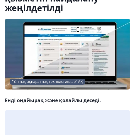
жеңілдетілді
"Ұлттық ақпараттық технологиялар" АҚ
Енді оңайырақ және қолайлы деседі.