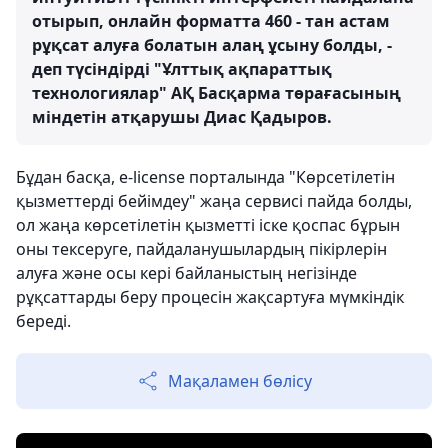
отырып, онлайн форматта 460 - тан астам
рұқсат алуға болатын алаң ұсыну болды, -
деп түсіндірді "Ұлттық ақпараттық
технологиялар" АҚ Басқарма төрағасының
міндетін атқарушы Диас Қадыров.
Бұдан басқа, e-license порталында "Көрсетілетін
қызметтерді бейімдеу" жаңа сервисі пайда болды,
ол жаңа көрсетілетін қызметті іске қоспас бұрын
оны тексеруге, пайдаланушылардың пікірлерін
алуға және осы кері байланыстың негізінде
рұқсаттарды беру процесін жақсартуға мүмкіндік
береді.
Мақаламен бөлісу