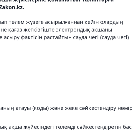
Zakon.kz.
ып төлем жүзеге асырылғаннан кейін олардың
не қағаз жеткізгіште электрондық ақшаны
сыру фактісін растайтын сауда чегі (сауда чегі)
ғаның атауы (коды) және жеке сәйкестендіру нөмір
қ ақша жүйесіндегі төлемді сәйкестендіретін бас