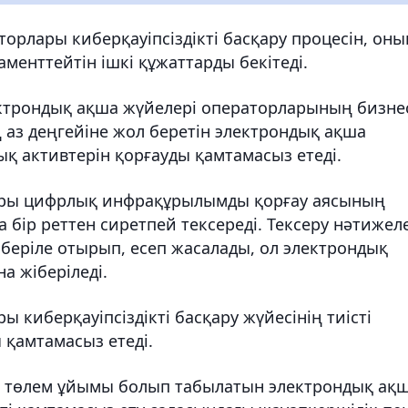
орлары киберқауіпсіздікті басқару процесін, оны
аменттейтін ішкі құжаттарды бекітеді.
лектрондық ақша жүйелері операторларының бизне
 аз деңгейіне жол беретін электрондық ақша
қ активтерін қорғауды қамтамасыз етеді.
оры цифрлық инфрақұрылымды қорғау аясының
а бір реттен сиретпей тексереді. Тексеру нәтижел
беріле отырып, есеп жасалады, ол электрондық
 жіберіледі.
 киберқауіпсіздікті басқару жүйесінің тиісті
 қамтамасыз етеді.
кен төлем ұйымы болып табылатын электрондық ақ