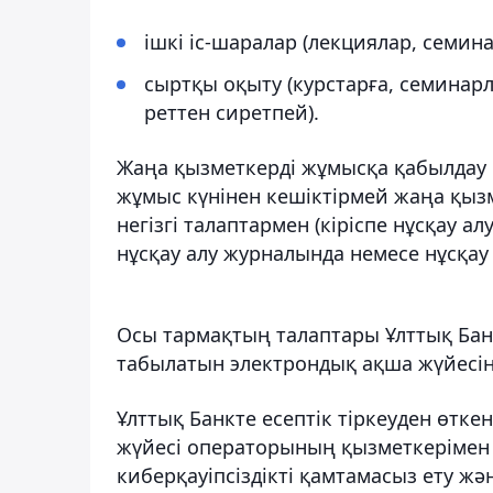
ішкі іс-шаралар (лекциялар, семина
сыртқы оқыту (курстарға, семинарл
реттен сиретпей).
Жаңа қызметкерді жұмысқа қабылдау 
жұмыс күнінен кешіктірмей жаңа қызм
негізгі талаптармен (кіріспе нұсқау а
нұсқау алу журналында немесе нұсқау 
Осы тармақтың талаптары Ұлттық Бан
табылатын электрондық ақша жүйесі
Ұлттық Банкте есептік тіркеуден өт
жүйесі операторының қызметкерімен
киберқауіпсіздікті қамтамасыз ету ж