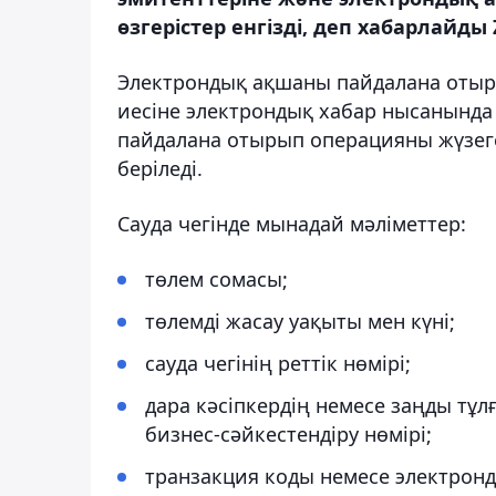
өзгерістер енгізді, деп хабарлайды 
Электрондық ақшаны пайдалана отыр
иесіне электрондық хабар нысанында 
пайдалана отырып операцияны жүзеге а
беріледі.
Сауда чегінде мынадай мәліметтер:
төлем сомасы;
төлемді жасау уақыты мен күні;
сауда чегінің реттік нөмірі;
дара кәсіпкердің немесе заңды тұл
бизнес-сәйкестендіру нөмірі;
транзакция коды немесе электронды