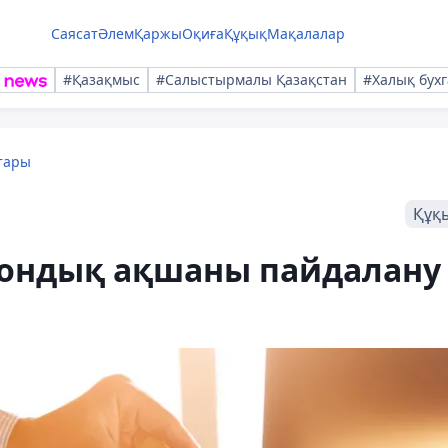
Саясат
Әлем
Қаржы
Оқиға
Құқық
Мақалалар
#Қазақмыс
#Салыстырмалы Қазақстан
#Халық бухг
тары
Құқ
рондық ақшаны пайдалану