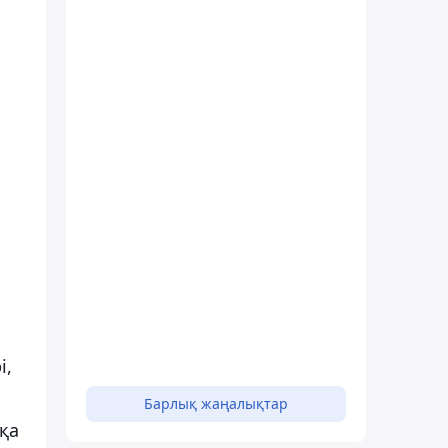
і,
Барлық жаңалықтар
қа