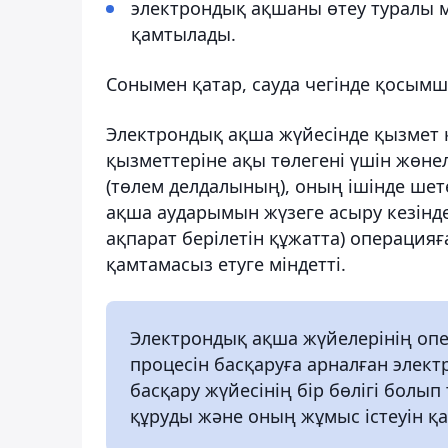
электрондық ақшаны өтеу туралы мә
қамтылады.
Сонымен қатар, сауда чегінде қосымш
Электрондық ақша жүйесінде қызмет 
қызметтеріне ақы төлегені үшін жөне
(төлем делдалының), оның ішінде шете
ақша аударымын жүзеге асыру кезінде
ақпарат берілетін құжатта) операцияғ
қамтамасыз етуге міндетті.
Электрондық ақша жүйелерінің опе
процесін басқаруға арналған эле
басқару жүйесінің бір бөлігі болып
құруды және оның жұмыс істеуін қа