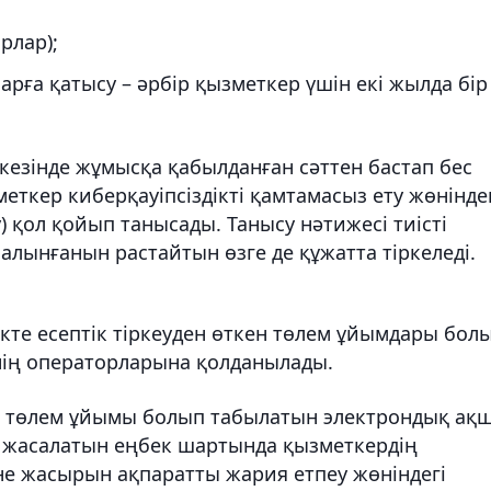
рлар);
арға қатысу – әрбір қызметкер үшін екі жылда бір
кезінде жұмысқа қабылданған сәттен бастап бес
еткер киберқауіпсіздікті қамтамасыз ету жөнінде
лу) қол қойып танысады. Танысу нәтижесі тиісті
алынғанын растайтын өзге де құжатта тіркеледі.
кте есептік тіркеуден өткен төлем ұйымдары бол
нің операторларына қолданылады.
кен төлем ұйымы болып табылатын электрондық ақ
 жасалатын еңбек шартында қызметкердің
әне жасырын ақпаратты жария етпеу жөніндегі