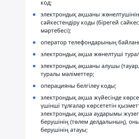
код;
электрондық ақшаны жөнелтушіні
сәйкестендіру коды (бірегей сәйке
мәртебесі);
оператор телефондарының байланыс
электрондық ақша жөнелтуші турал
электрондық ақшаны алушы (тауарл
туралы мәліметтер;
операцияны белгілеу коды;
электрондық ақша жүйесінде көрсе
үшінші тұлғалар көрсететін қызме
электрондық ақша аударымы жүзеге
берушінің (төлем делдалының), оны
берушінің атауы;