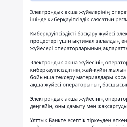
Электрондық ақша жүйелерінің операт
ішінде киберқауіпсіздік саясатын регл
Киберқауіпсіздікті басқару жүйесі э
процестері үшін ықтимал залалдың ең
жүйелері операторларының ақпаратты
Электрондық ақша жүйесінің операт
киберқауіпсіздігінің жай-күйін жылын
бойынша тексеру материалдары қоса 
ақша жүйесі операторының басшысына
Электрондық ақша жүйесінің операторы
деңгейін, оны дамыту мен жақсартуды
Ұлттық Банкте есептік тіркеуден өт