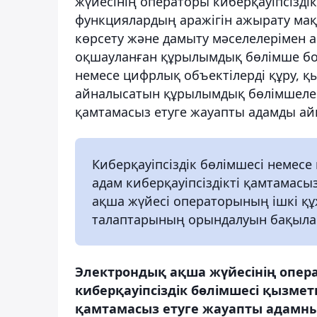
жүйесінің операторы киберқауіпсізді
функциялардың аражігін ажырату мақ
көрсету және дамыту мәселелерімен
оқшауланған құрылымдық бөлімше бол
немесе цифрлық объектілерді құру, қ
айналысатын құрылымдық бөлімшелер 
қамтамасыз етуге жауапты адамды а
Киберқауіпсіздік бөлімшесі немесе
адам киберқауіпсіздікті қамтамасы
ақша жүйесі операторының ішкі құ
талаптарының орындалуын бақыла
Электрондық ақша жүйесінің опер
киберқауіпсіздік бөлімшесі қызметк
қамтамасыз етуге жауапты адамның