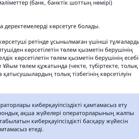
ліметтер (банк, банктік шоттың нөмірі)
а деректемелерді көрсетуге болады.
көрсетуші ретінде ұсынылмаған үшінші тұлғалард
лтушіден көрсетілетін төлем қызметін берушінің
лдік көрсетілетін төлем қызметін берушінің есеб
 Ұйым төлем құжатында (чекте, түбіртекте, толық
а қатысушылардың толық тізбегінің көрсетілуін
раторлары киберқауіпсіздікті қамтамасыз ету
ктрондық ақша жүйелері операторларының жалпы
 табылатын киберқауіпсіздікті басқару жүйесін
мтамасыз етеді.