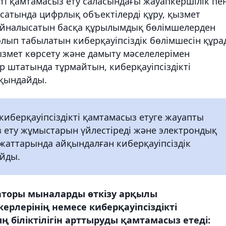
кті қамтамасыз ету саласындағы жауапкершілік пе
сатында цифрлық объектілерді құру, қызмет
 айналысатын басқа құрылымдық бөлімшелерден
ып табылатын киберқауіпсіздік бөлімшесін құра
ызмет көрсету және дамыту мәселелерімен
штатында тұрмайтын, киберқауіпсіздікті
йқындайды.
 киберқауіпсіздікті қамтамасыз етуге жауапты
з ету жұмыстарын үйлестіреді және электрондық
жаттарында айқындалған киберқауіпсіздік
йды.
аторы мыналарды өткізу арқылы
ерлерінің немесе киберқауіпсіздікті
 біліктілігін арттыруды қамтамасыз етеді: