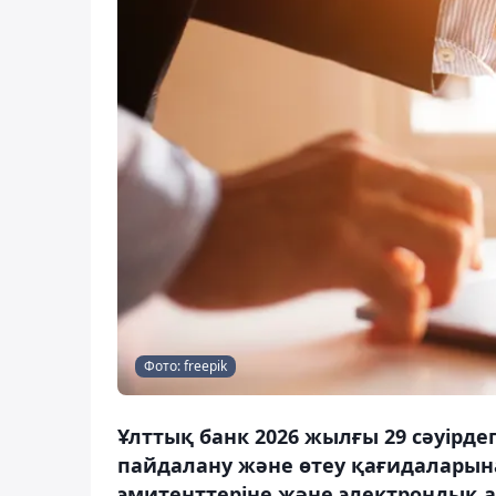
Фото: freepik
Ұлттық банк 2026 жылғы 29 сәуірд
пайдалану және өтеу қағидаларын
эмитенттеріне және электрондық 