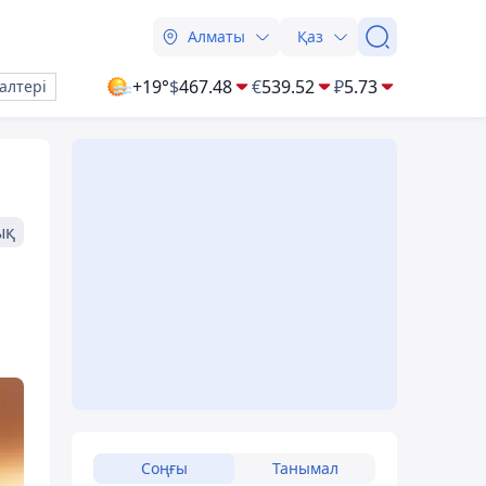
Алматы
Қаз
+19°
$
467.48
€
539.52
₽
5.73
алтері
ық
Соңғы
Танымал