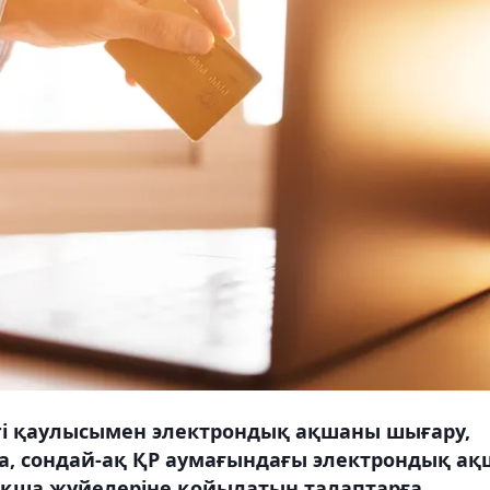
егі қаулысымен электрондық ақшаны шығару,
а, сондай-ақ ҚР аумағындағы электрондық ақ
ақша жүйелеріне қойылатын талаптарға