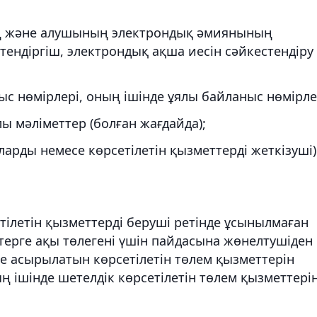
ң және алушының электрондық әмиянының
стендіргіш, электрондық ақша иесін сәйкестендіру
 нөмірлері, оның ішінде ұялы байланыс нөмірле
ы мәліметтер (болған жағдайда);
арды немесе көрсетілетін қызметтерді жеткізуші)
тілетін қызметтерді беруші ретінде ұсынылмаған
ттерге ақы төлегені үшін пайдасына жөнелтушіден
 асырылатын көрсетілетін төлем қызметтерін
ң ішінде шетелдік көрсетілетін төлем қызметтері