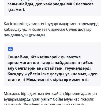
салынбайды, деп хабарлады МКК баспасөз
қызметі.
Кәсіпкерлік қызметтегі аударымдар мен төлемдерді
қабылдау үшін Комитет бизнеске бөлек шоттар
пайдалануды ұсынады.
Сондай-ақ, біз кәсіпкерлік қызметке
арналмаған шоттарды пайдаланып табыс
алу белгілерін анықтайтын, тәуекелдерді
басқару жүйесін іске қосуды ұсынамыз, - деп
атап өтті Мемлекеттік кірістер комитеті.
Мысалы, бір адамның күн сайын бірнеше адамнан
аударымдарды ұзақ уақыт бойы алуы кәсіпкерлік
қызметтің белгілері ретінде танылуы мүмкін.