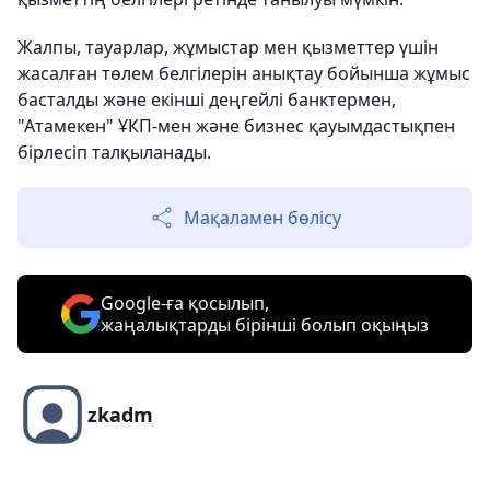
Жалпы, тауарлар, жұмыстар мен қызметтер үшін
жасалған төлем белгілерін анықтау бойынша жұмыс
басталды және екінші деңгейлі банктермен,
"Атамекен" ҰКП-мен және бизнес қауымдастықпен
бірлесіп талқыланады.
Мақаламен бөлісу
Google-ға қосылып,
жаңалықтарды бірінші болып оқыңыз
zkadm