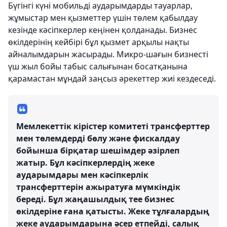
Бүгінгі күні мобильді аударымдарды тауарлар,
жұмыстар мен қызметтер үшін төлем қабылдау
кезінде кәсіпкерлер кеңінен қолданады. Бизнес
өкілдерінің кейбірі бұл қызмет арқылы нақты
айналымдарын жасырады. Микро-шағын бизнесті
үш жыл бойы табыс салығынан босатқанына
қарамастан мұндай заңсыз әрекеттер жиі кездеседі.
Мемлекеттік кірістер комитеті трансферттер
мен төлемдерді бөлу және фискалдау
бойынша бірқатар шешімдер әзірлеп
жатыр. Бұл кәсіпкерлердің жеке
аударымдары мен кәсіпкерлік
трансферттерін ажыратуға мүмкіндік
береді. Бұл жаңашылдық тее бизнес
өкілдеріне ғана қатысты. Жеке тұлғалардың
жеке аударымдарына әсер етпейді, салық