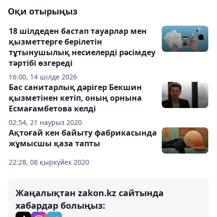
Оқи отырыңыз
18 шілдеден бастап тауарлар мен
қызметтерге берілетін
тұтынушылық несиелерді рәсімдеу
тәртібі өзгереді
16:00, 14 шілде 2026
Бас санитарлық дәрігер Бекшин
қызметінен кетіп, оның орнына
Есмағамбетова келді
02:54, 21 наурыз 2020
Ақтоғай кен байыту фабрикасында
жұмысшы қаза тапты
22:28, 08 қыркүйек 2020
Жаңалықтан zakon.kz сайтында
хабардар болыңыз: