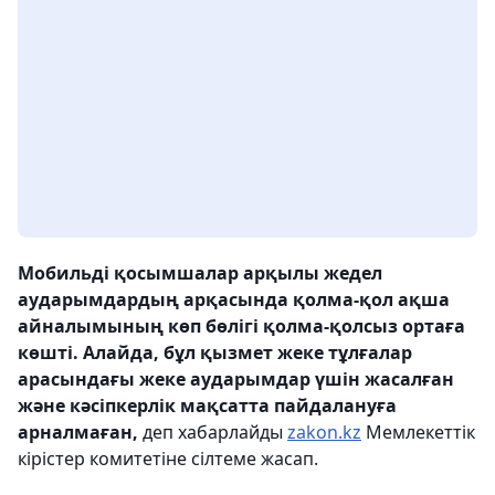
Мобильді қосымшалар арқылы жедел
аударымдардың арқасында қолма-қол ақша
айналымының көп бөлігі қолма-қолсыз ортаға
көшті. Алайда, бұл қызмет жеке тұлғалар
арасындағы жеке аударымдар үшін жасалған
және кәсіпкерлік мақсатта пайдалануға
арналмаған,
деп хабарлайды
zakon.kz
Мемлекеттік
кірістер комитетіне сілтеме жасап.