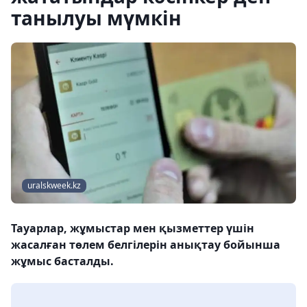
танылуы мүмкін
uralskweek.kz
Тауарлар, жұмыстар мен қызметтер үшін
жасалған төлем белгілерін анықтау бойынша
жұмыс басталды.