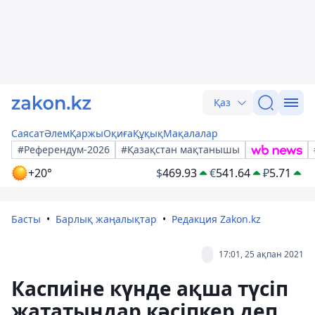
Қаз
Саясат
Әлем
Қаржы
Оқиға
Құқық
Мақалалар
#Референдум-2026
#Қазақстан мақтанышы
+20°
$
469.93
€
541.64
₽
5.71
Басты
Барлық жаңалықтар
Редакция Zakon.kz
17:01, 25 ақпан 2021
Каспиіне күнде ақша түсіп
жататындар кәсіпкер деп