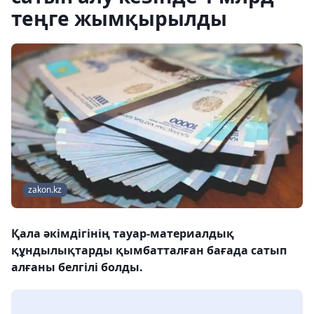
теңге жымқырылды
zakon.kz
Қала әкімдігінің тауар-материалдық
құндылықтарды қымбатталған бағада сатып
алғаны белгілі болды.