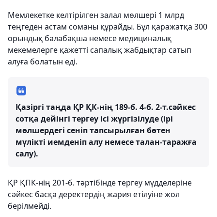
Мемлекетке келтірілген залал мөлшері 1 млрд
теңгеден астам соманы құрайды. Бұл қаражатқа 300
орындық балабақша немесе медициналық
мекемелерге қажетті сапалық жабдықтар сатып
алуға болатын еді.
Қазіргі таңда ҚР ҚК-нің 189-б. 4-б. 2-т.сәйкес
сотқа дейінгі тергеу ісі жүргізілуде (ірі
мөлшердегі сенiп тапсырылған бөтен
мүлiктi иемденiп алу немесе талан-таражға
салу).
ҚР ҚПК-нің 201-б. тәртібінде тергеу мүдделеріне
сәйкес басқа деректердің жария етілуіне жол
берілмейді.