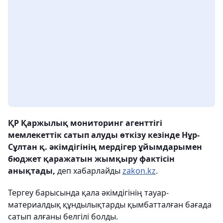
ҚР Қаржылық мониторинг агенттігі
мемлекеттік сатып алуды өткізу кезінде Нұр-
Сұлтан қ. әкімдігінің мердігер ұйымдарымен
бюджет қаражатын жымқыру фактісін
анықтады,
деп хабарлайды
zakon.kz
.
Тергеу барысында қала әкімдігінің тауар-
материалдық құндылықтарды қымбатталған бағада
сатып алғаны белгілі болды.