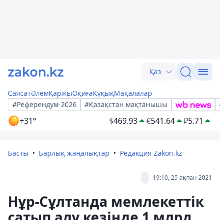
Қаз
Саясат
Әлем
Қаржы
Оқиға
Құқық
Мақалалар
#Референдум-2026
#Қазақстан мақтанышы
+31°
$
469.93
€
541.64
₽
5.71
Басты
Барлық жаңалықтар
Редакция Zakon.kz
19:10, 25 ақпан 2021
Нұр-Сұлтанда мемлекеттік
сатып алу кезінде 1 млрд