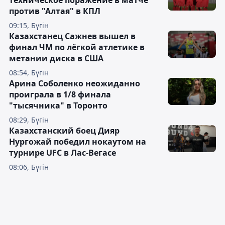
техническое поражение в матче
против "Алтая" в КПЛ
09:15, Бүгін
Казахстанец Сажнев вышел в
финал ЧМ по лёгкой атлетике в
метании диска в США
08:54, Бүгін
Арина Соболенко неожиданно
проиграла в 1/8 финала
"тысячника" в Торонто
08:29, Бүгін
Казахстанский боец Дияр
Нургожай победил нокаутом на
турнире UFC в Лас-Вегасе
08:06, Бүгін