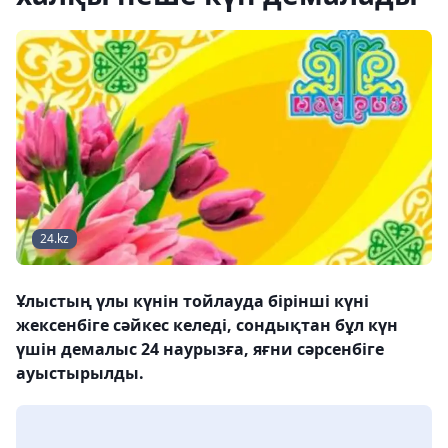
24.kz
Ұлыстың үлы күнін тойлауда бірінші күні
жексенбіге сәйкес келеді, сондықтан бұл күн
үшін демалыс 24 наурызға, яғни сәрсенбіге
ауыстырылды.