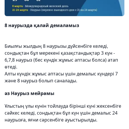
8 наурызда қалай демаламыз
Биылғы жылдың 8 наурызы дүйсенбіге келеді,
сондықтан бұл мерекені қазақстандықтар 3 күн -
6,7,8 наурыз (бес күндік жұмыс аптасы болса) атап
өтеді.
Алты күндік жұмыс аптасы үшін демалыс күндері 7
және 8 наурыз болып саналады.
әз Наурыз мейрамы
Ұлыстың үлы күнін тойлауда бірінші күні жексенбіге
сәйкес келеді, сондықтан бұл күн үшін демалыс 24
наурызға, яғни сәрсенбіге ауыстырылды.