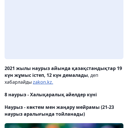
2021 жылы наурыз айында қазақстандықтар 19
күн жұмыс істеп, 12 күн демалады
, деп
хабарлайды
zakon.kz.
8 наурыз - Халықаралық әйелдер күні
Наурыз - көктем мен жаңару мейрамы (21-23
наурыз аралығында тойланады)