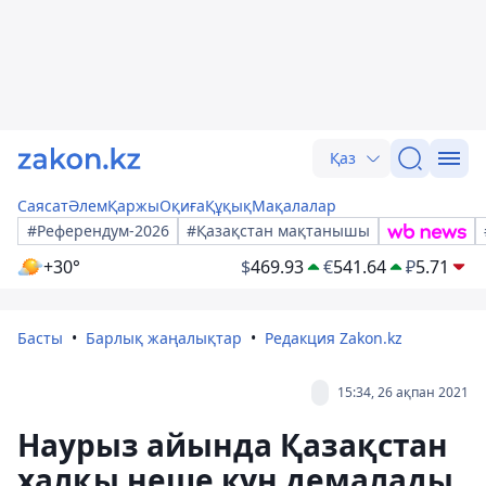
Қаз
Саясат
Әлем
Қаржы
Оқиға
Құқық
Мақалалар
#Референдум-2026
#Қазақстан мақтанышы
+30°
$
469.93
€
541.64
₽
5.71
Басты
Барлық жаңалықтар
Редакция Zakon.kz
15:34, 26 ақпан 2021
Наурыз айында Қазақстан
халқы неше күн демалады