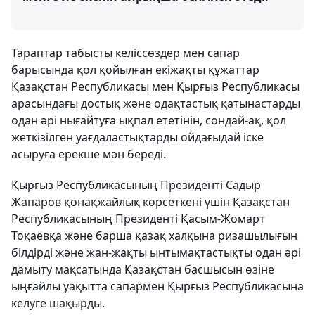
Тараптар табысты келіссөздер мен сапар
барысында қол қойылған екіжақты құжаттар
Қазақстан Республикасы мен Қырғыз Республикасы
арасындағы достық және одақтастық қатынастарды
одан әрі нығайтуға ықпал ететінін, сондай-ақ, қол
жеткізілген уағдаластықтарды ойдағыдай іске
асыруға ерекше мән береді.
Қырғыз Республикасының Президенті Садыр
Жапаров қонақжайлық көрсеткені үшін Қазақстан
Республикасының Президенті Қасым-Жомарт
Тоқаевқа және барша қазақ халқына ризашылығын
білдірді және жан-жақты ынтымақтастықты одан әрі
дамыту мақсатында Қазақстан басшысын өзіне
ыңғайлы уақытта сапармен Қырғыз Республикасына
келуге шақырды.