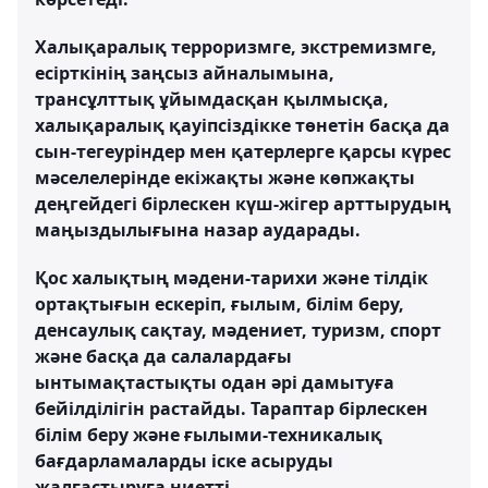
Халықаралық терроризмге, экстремизмге,
есірткінің заңсыз айналымына,
трансұлттық ұйымдасқан қылмысқа,
халықаралық қауіпсіздікке төнетін басқа да
сын-тегеуріндер мен қатерлерге қарсы күрес
мәселелерінде екіжақты және көпжақты
деңгейдегі бірлескен күш-жігер арттырудың
маңыздылығына назар аударады.
Қос халықтың мәдени-тарихи және тілдік
ортақтығын ескеріп, ғылым, білім беру,
денсаулық сақтау, мәдениет, туризм, спорт
және басқа да салалардағы
ынтымақтастықты одан әрі дамытуға
бейілділігін растайды. Тараптар бірлескен
білім беру және ғылыми-техникалық
бағдарламаларды іске асыруды
жалғастыруға ниетті.