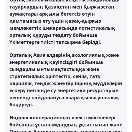
тауарлардың Қазақстан мен Қырғызстан
аумақтары арқылы бөгетсіз өтуін
қамтамасыз ету үшін қазақ-қырғыз
мемлекеттік шекарасында логистикалық
орталық құруды тездету бойынша
Үкіметтерге тиісті тапсырма берілді.
Орталық Азия елдерінің экологиялық және
энергетикалық қауіпсіздігі бойынша
сындарлы ынтымақтастыққа және
стратегиялық әріптестік, сенім, тату
көршілік, теңдік және бір-бірінің мүдделерін
ескеру негізінде су-энергетика ресурстарын
кешенді пайдалануға өзара қызығушылық
білдіреді.
Өңірлік кооперацияның өзекті мәселелері
бойынша ұстанымдардың ұқсастығын және
Орталық Азиядағы сенімді, тұрақтылық пен