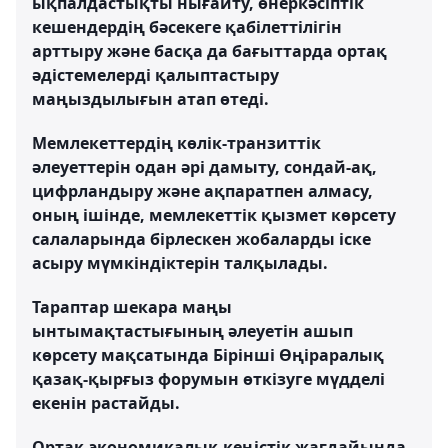
ықпалдастықты нығайту, өнеркәсіптік
кешендердің бәсекеге қабілеттілігін
арттыру және басқа да бағыттарда ортақ
әдістемелерді қалыптастыру
маңыздылығын атап өтеді.
Мемлекеттердің көлік-транзиттік
әлеуеттерін одан әрі дамыту, сондай-ақ,
цифрландыру және ақпаратпен алмасу,
оның ішінде, мемлекеттік қызмет көрсету
салаларында бірлескен жобаларды іске
асыру мүмкіндіктерін талқылады.
Тараптар шекара маңы
ынтымақтастығының әлеуетін ашып
көрсету мақсатында Бірінші Өңіраралық
қазақ-қырғыз форумын өткізуге мүдделі
екенін растайды.
Ортақ экономикалық кеңістік жағдайында