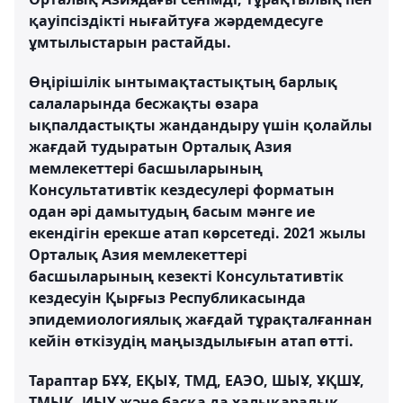
қауіпсіздікті нығайтуға жәрдемдесуге
ұмтылыстарын растайды.
Өңірішілік ынтымақтастықтың барлық
салаларында бесжақты өзара
ықпалдастықты жандандыру үшін қолайлы
жағдай тудыратын Орталық Азия
мемлекеттері басшыларының
Консультативтік кездесулері форматын
одан әрі дамытудың басым мәнге ие
екендігін ерекше атап көрсетеді. 2021 жылы
Орталық Азия мемлекеттері
басшыларының кезекті Консультативтік
кездесуін Қырғыз Республикасында
эпидемиологиялық жағдай тұрақталғаннан
кейін өткізудің маңыздылығын атап өтті.
Тараптар БҰҰ, ЕҚЫҰ, ТМД, ЕАЭО, ШЫҰ, ҰҚШҰ,
ТМЫК, ИЫҰ және басқа да халықаралық