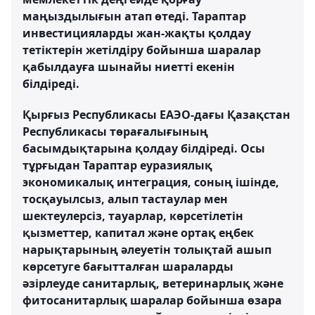
маңыздылығын атап өтеді. Тараптар
инвестицияларды жан-жақты қолдау
тетіктерін жетілдіру бойынша шаралар
қабылдауға шынайы ниетті екенін
білдіреді.
Қырғыз Республикасы ЕАЭО-дағы Қазақстан
Республикасы төрағалығының
басымдықтарына қолдау білдіреді. Осы
тұрғыдан Тараптар еуразиялық
экономикалық интеграция, соның ішінде,
тосқауылсыз, алып тастаулар мен
шектеулерсіз, тауарлар, көрсетілетін
қызметтер, капитал және ортақ еңбек
нарықтарының әлеуетін толықтай ашып
көрсетуге бағытталған шараларды
әзірлеуде санитарлық, ветеринарлық және
фитосанитарлық шаралар бойынша өзара