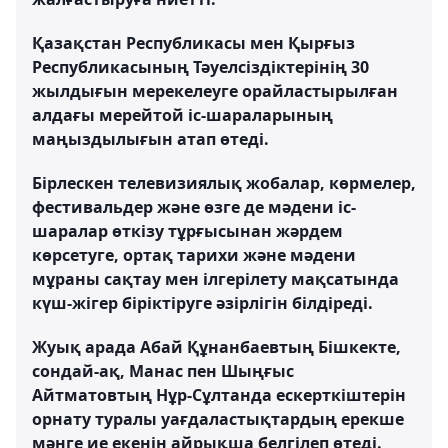
Қазақстан Республикасы мен Қырғыз
Республикасының Тәуелсіздіктерінің 30
жылдығын мерекелеуге орайластырылған
алдағы мерейтой іс-шараларының
маңыздылығын атап өтеді.
Бірлескен телевизиялық жобалар, көрмелер,
фестивальдер және өзге де мәдени іс-
шаралар өткізу тұрғысынан жәрдем
көрсетуге, ортақ тарихи және мәдени
мұраны сақтау мен ілгерілету мақсатында
күш-жігер біріктіруге әзірлігін білдіреді.
Жуық арада Абай Құнанбаевтың Бішкекте,
сондай-ақ, Манас пен Шыңғыс
Айтматовтың Нұр-Сұлтанда ескерткіштерін
орнату туралы уағдаластықтардың ерекше
мәнге ие екенін айрықша белгілеп өтеді.