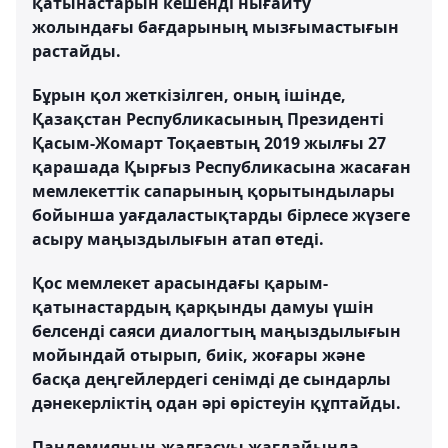
қатынастарын кешенді нығайту
жолындағы бағдарының мызғымастығын
растайды.
Бұрын қол жеткізілген, оның ішінде,
Қазақстан Республикасының Президенті
Қасым-Жомарт Тоқаевтың 2019 жылғы 27
қарашада Қырғыз Республикасына жасаған
мемлекеттік сапарының қорытындылары
бойынша уағдаластықтарды бірлесе жүзеге
асыру маңыздылығын атап өтеді.
Қос мемлекет арасындағы қарым-
қатынастардың қарқынды дамуы үшін
белсенді саяси диалогтың маңыздылығын
мойындай отырып, биік, жоғары және
басқа деңгейлердегі сенімді де сындарлы
дәнекерліктің одан әрі өрістеуін құптайды.
Пандемияның жалғасуы жағдайында