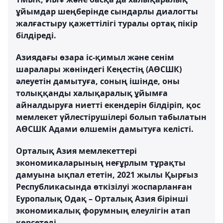
ұйымдар шеңберінде сындарлы диалогты
жалғастыру қажеттілігі туралы ортақ пікір
білдіреді.
Азиядағы өзара іс-қимыл және сенім
шаралары жөніндегі Кеңестің (АӨСШК)
әлеуетін дамытуға, соның ішінде, оны
толыққанды халықаралық ұйымға
айналдыруға ниетті екендерін білдіріп, қос
мемлекет үйлестірушілері болып табылатын
АӨСШК Адами өлшемін дамытуға келісті.
Орталық Азия мемлекеттері
экономикаларының неғұрлым тұрақты
дамуына ықпал ететін, 2021 жылы Қырғыз
Республикасында өткізілуі жоспарланған
Еуропалық Одақ – Орталық Азия бірінші
экономикалық форумның елеулігін атап
көрсетеді.