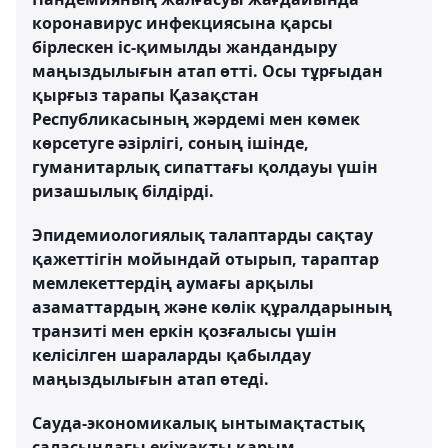
коронавирус инфекциясына қарсы
бірлескен іс-қимылды жандандыру
маңыздылығын атап өтті. Осы тұрғыдан
қырғыз тарапы Қазақстан
Республикасының жәрдемі мен көмек
көрсетуге әзірлігі, соның ішінде,
гуманитарлық сипаттағы қолдауы үшін
ризашылық білдірді.
Эпидемиологиялық талаптарды сақтау
қажеттігін мойындай отырып, тараптар
мемлекеттердің аумағы арқылы
азаматтардың және көлік құралдарының
транзиті мен еркін қозғалысы үшін
келісілген шараларды қабылдау
маңыздылығын атап өтеді.
Сауда-экономикалық ынтымақтастық
саласындағы екіжақты қарым-