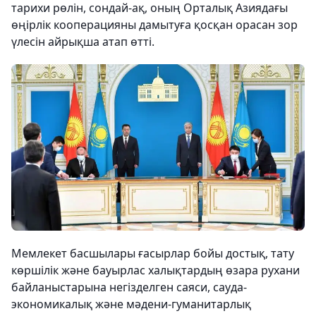
тарихи рөлін, сондай-ақ, оның Орталық Азиядағы
өңірлік кооперацияны дамытуға қосқан орасан зор
үлесін айрықша атап өтті.
Мемлекет басшылары ғасырлар бойы достық, тату
көршілік және бауырлас халықтардың өзара рухани
байланыстарына негізделген саяси, сауда-
экономикалық және мәдени-гуманитарлық