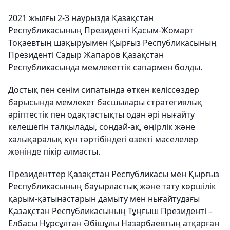
2021 жылғы 2-3 наурызда Қазақстан
Республикасының Президенті Қасым-Жомарт
Тоқаевтың шақыруымен Қырғыз Республикасының
Президенті Садыр Жапаров Қазақстан
Республикасында мемлекеттік сапармен болды.
Достық пен сенім сипатында өткен келіссөздер
барысында мемлекет басшылары стратегиялық
әріптестік пен одақтастықты одан әрі нығайту
келешегін талқылады, сондай-ақ, өңірлік және
халықаралық күн тәртібіндегі өзекті мәселелер
жөнінде пікір алмасты.
Президенттер Қазақстан Республикасы мен Қырғыз
Республикасының бауырластық және тату көршілік
қарым-қатынастарын дамыту мен нығайтудағы
Қазақстан Республикасының Тұңғыш Президенті –
Елбасы Нұрсұлтан Әбішұлы Назарбаевтың атқарған