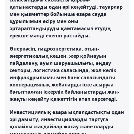
қатынастарды одан әрі кеңейтуді, тауарлар
мен қызметтер бойынша өзара сауда
құрылымын өсіру мен оны
әртараптандыруды қамтамасыз етудің
ерекше мәнді екенін растайды.
Өнеркәсіп, гидроэнергетика, отын-
энергетикалық кешен, жер қойнауын
пайдалану, ауыл шаруашылығы, өңдеу
секторы, логистика саласында, жол-көлік
инфрақұрылымы мен банк саласындағы
кооперациялық жобаларды іске асыруға
бағытталған іскерлік байланыстарды жан-
жақты кеңейту қажеттігін атап көрсетеді.
Инвестициялық өзара ықпалдастықты одан
әрі дамыту, инвестицияларды тартуға
қолайлы жағдайлар жасау және оларды
мемлекеттік деңгейде қорғау