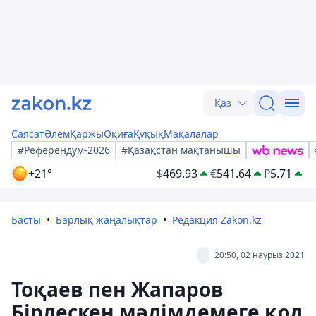
Қаз
Саясат
Әлем
Қаржы
Оқиға
Құқық
Мақалалар
#Референдум-2026
#Қазақстан мақтанышы
+21°
$
469.93
€
541.64
₽
5.71
Басты
Барлық жаңалықтар
Редакция Zakon.kz
20:50, 02 наурыз 2021
Тоқаев пен Жапаров
Бірлескен мәлімдемеге қол