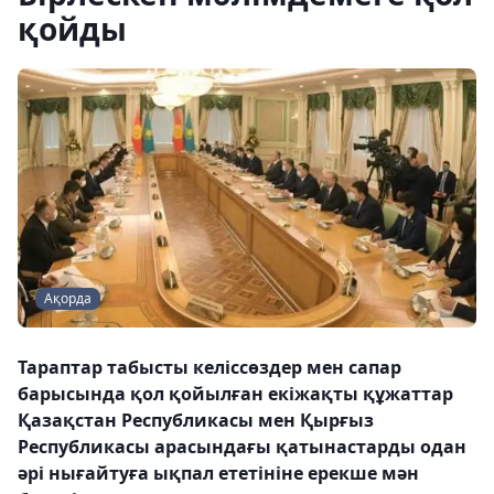
қойды
Ақорда
Тараптар табысты келіссөздер мен сапар
барысында қол қойылған екіжақты құжаттар
Қазақстан Республикасы мен Қырғыз
Республикасы арасындағы қатынастарды одан
әрі нығайтуға ықпал ететініне ерекше мән