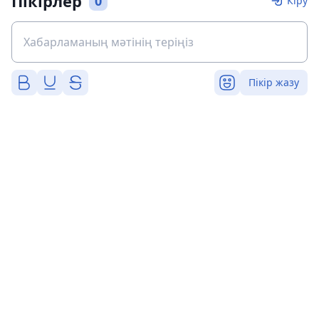
Пікірлер
0
Кіру
Пікір жазу