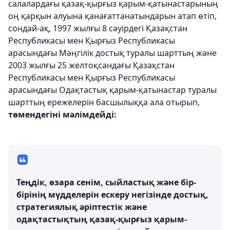
салалардағы қазақ-қырғыз қарым-қатынастарының
оң қарқын алуына қанағаттанатындарын атап өтіп,
сондай-ақ, 1997 жылғы 8 сәуірдегі Қазақстан
Республикасы мен Қырғыз Республикасы
арасындағы Мәңгілік достық туралы шарттың және
2003 жылғы 25 желтоқсандағы Қазақстан
Республикасы мен Қырғыз Республикасы
арасындағы Одақтастық қарым-қатынастар туралы
шарттың ережелерін басшылыққа ала отырып,
төмендегіні мәлімдейді:
Теңдік, өзара сенім, сыйластық және бір-
бірінің мүдделерін ескеру негізінде достық,
стратегиялық әріптестік және
одақтастықтың қазақ-қырғыз қарым-