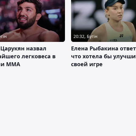
үгін
20:32, Бүгін
 Царукян назвал
Елена Рыбакина ответ
йшего легковеса в
что хотела бы улучши
ии ММА
своей игре