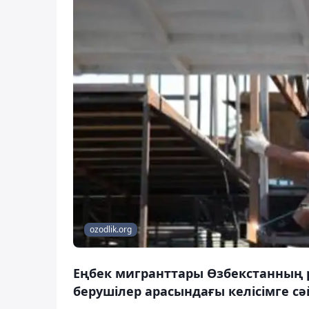
ozodlik.org
Еңбек мигранттары Өзбекстанның 
берушілер арасындағы келісімге сә