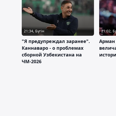
21:34, Бүгін
21:02, Б
"Я предупреждал заранее".
Арман
Каннаваро - о проблемах
велича
сборной Узбекистана на
истор
ЧМ-2026