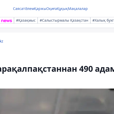
Саясат
Әлем
Қаржы
Оқиға
Құқық
Мақалалар
#Қазақмыс
#Салыстырмалы Қазақстан
#Халық бухг
kz
Қарақалпақстаннан 490 ада