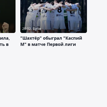
20:02, Бүгін
ила,
"Шахтёр" обыграл "Каспий
ть в
М" в матче Первой лиги