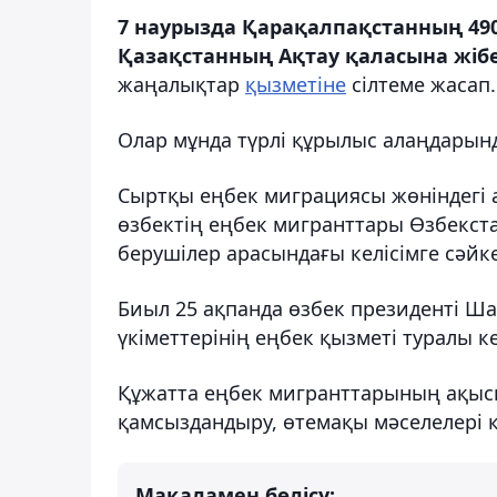
7 наурызда Қарақалпақстанның 490
Қазақстанның Ақтау қаласына жібе
жаңалықтар
қызметіне
сілтеме жасап.
Олар мұнда түрлі құрылыс алаңдарынд
Сыртқы еңбек миграциясы жөніндегі а
өзбектің еңбек мигранттары Өзбекст
берушілер арасындағы келісімге сәйк
Биыл 25 ақпанда өзбек президенті Ш
үкіметтерінің еңбек қызметі туралы к
Құжатта еңбек мигранттарының ақысы
қамсыздандыру, өтемақы мәселелері 
Мақаламен бөлісу: