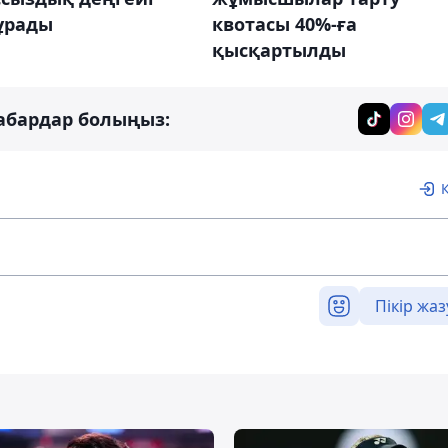
ұрады
квотасы 40%-ға
қысқартылды
абардар болыңыз:
Пікір жаз