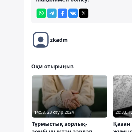
zkadm
Оқи отырыңыз
14:58, 23 сәуір 2024
20:33, 
Тұрмыстық зорлық-
Қазан
зомбылықтан зардап
жұмыс