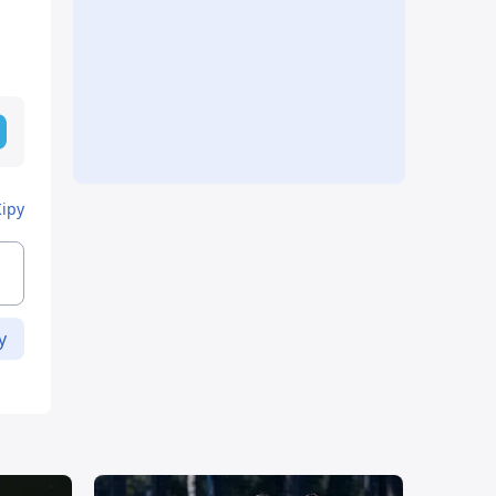
Кіру
у