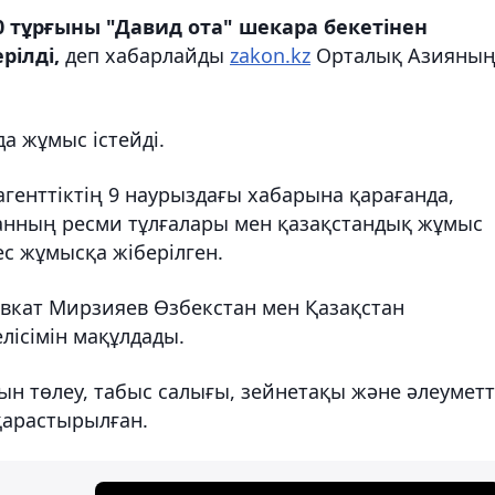
 тұрғыны "Давид ота" шекара бекетінен
рілді,
деп хабарлайды
zakon.kz
Орталық Азияны
а жұмыс істейді.
генттіктің 9 наурыздағы хабарына қарағанда,
анның ресми тұлғалары мен қазақстандық жұмыс
ес жұмысқа жіберілген.
авкат Мирзияев Өзбекстан мен Қазақстан
елісімін мақұлдады.
н төлеу, табыс салығы, зейнетақы және әлеуметт
қарастырылған.