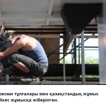
ресми тұлғалары мен қазақстандық жұмыс
йкес жұмысқа жіберілген.