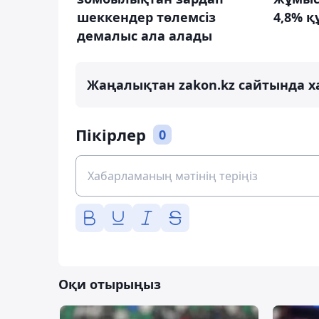
шеккендер төлемсіз
4,8% қ
демалыс ала алады
Жаңалықтан zakon.kz сайтында х
Пікірлер
0
Оқи отырыңыз