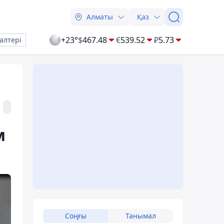
Алматы
Қаз
+23°
$
467.48
€
539.52
₽
5.73
алтері
м
Соңғы
Танымал