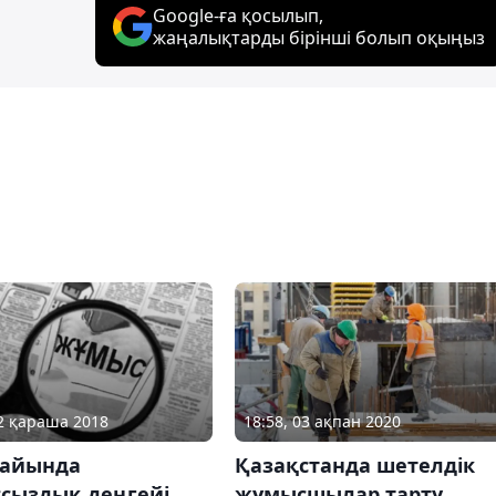
Google-ға қосылып,
жаңалықтарды бірінші болып оқыңыз
12 қараша 2018
18:58, 03 ақпан 2020
 айында
Қазақстанда шетелдік
сыздық деңгейі
жұмысшылар тарту