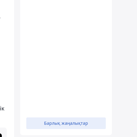
ң
ік
Барлық жаңалықтар