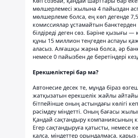
Көп созбай, қандай шарттары бар еке
мөлшерлемесі жылына 4 пайыздан аспау
мөлшерлеме болса, ең көп дегенде 7,
комиссиялар ұстамайтын банктерден 
білдіреді деген сөз. Бәріне қызығы — 
құны 15 миллион теңгеден аспауы қаж
аласыз. Алғашқы жарна болса, әр банк
немесе 0 пайызбен де беретіндері кезд
Ерекшеліктері бар ма?
Автонесие десек те, мұнда біраз өзге
жатқызатын ерекшелік жайлы айтайық
бітпейінше оның астындағы көлігі ке
рәсімдеу міндетті. Оның бағасы жылы
Қандай сақтандыру компаниясының көм
Егер сақтандыруға қатысты, немесе к
қалса, міндеттер орындалмаса, қарыз