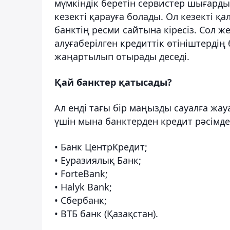
мүмкіндік беретін сервистер шығарды
кезекті қарауға болады. Ол кезекті қа
банктің ресми сайтына кіресіз. Сол ж
алуғаберілген кредиттік өтініштердің
жаңартылып отырады деседі.
Қай банктер қатысады?
Ал енді тағы бір маңызды сауалға жау
үшін мына банктерден кредит рәсімде
• Банк ЦентрКредит;
• Еуразиялық Банк;
• ForteBank;
• Halyk Bank;
• Сбербанк;
• ВТБ банк (Қазақстан).