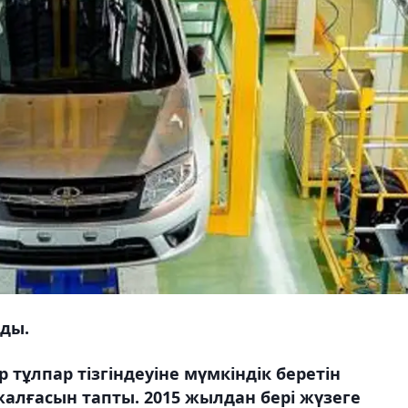
ады.
тұлпар тізгіндеуіне мүмкіндік беретін
жалғасын тапты. 2015 жылдан бері жүзеге