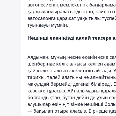
автонесиенің мемлекеттік бағдарлама
қаржыландыралатындықтан, клиенттер
автосалонға қаражат уақытылы түспе
туындауы мүмкін.
Нешінші екеніңізді қалай тексере 
Алдымен, мұның несие екенін еске са
шеңберінде көлік алғысы келген адам
қай көлікті алғысы келетінін айтады
тарихы, төлей алатыны не алмайтыны 
мақұлдай бермейді дегенді білдіреді. Е
кезекке тұрасыз. Айналымдағы қаражат
болғандықтан, бұған дейін де ұзын со
алушылар өзінің тізімде нешінші бол
— бақылап отыра аласыз. Бірнеше қаза