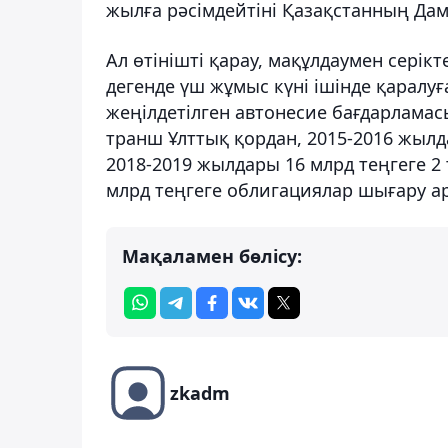
жылға рәсімдейтіні Қазақстанның Дам
Ал өтінішті қарау, мақұлдаумен серікт
дегенде үш жұмыс күні ішінде қаралуға
жеңілдетілген автонесие бағдарламасы
транш Ұлттық қордан, 2015-2016 жыл
2018-2019 жылдары 16 млрд теңгеге 2
млрд теңгеге облигациялар шығару а
Мақаламен бөлісу:
zkadm