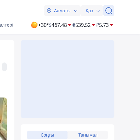
Алматы
Қаз
+30°
$
467.48
€
539.52
₽
5.73
алтері
Соңғы
Танымал