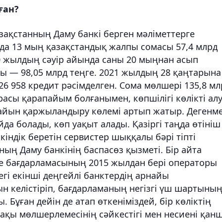
ған?
азақстанның Даму банкі берген мәліметтерге
да 13 мың қазақстандық жалпы сомасы 57,4 млрд
20 жылдың сәуір айында саны 20 мыңнан асып
ы — 98,05 млрд теңге. 2021 жылдың 28 қаңтарына
26 958 кредит рәсімделген. Сома мөлшері 135,8 мл
расы қарапайым болғанымен, көпшілігі көлікті ал
 сайын қаржыландыру көлемі артып жатыр. Дегенм
йда болады, көп уақыт алады. Қазіргі таңда өтініш
індік беретін сервистер шыққалы бәрі тіпті
ның Даму банкінің баспасөз қызметі. Бір айта
сие бағдарламасының 2015 жылдан бері операторы
гі екінші деңгейлі банктердің арнайы
 келістіріп, бағдарламаның негізгі үш шартыны
Бұған дейін де атап өткеніміздей, бір көліктің
ақы мөлшерлемесінің сәйкестігі мен несиені қан