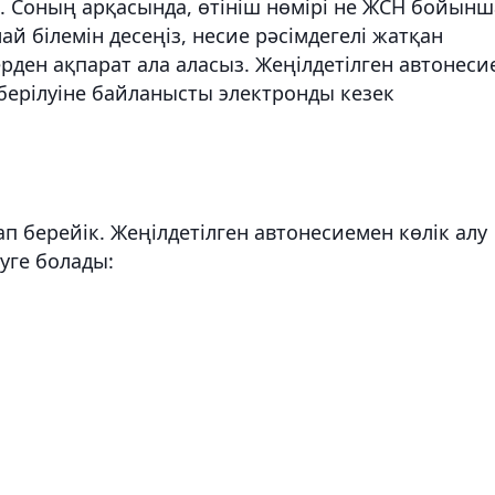
. Соның арқасында, өтініш нөмірі не ЖСН бойынш
лай білемін десеңіз, несие рәсімдегелі жатқан
ерден ақпарат ала аласыз. Жеңілдетілген автонеси
 берілуіне байланысты электронды кезек
ап берейік. Жеңілдетілген автонесиемен көлік алу
уге болады: