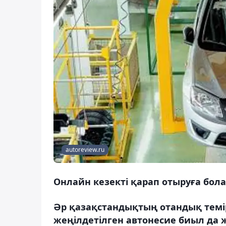
autoreview.ru
Онлайн кезекті қарап отыруға бол
Әр қазақстандықтың отандық темір 
жеңілдетілген автонесие биыл да 