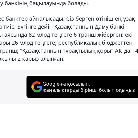
у банкінің бақылауында болады.
ес банктер айналысады. Сіз берген өтініш ең ұзақ
 тиіс. Бүгінге дейін Қазақстанның Даму банкі
 аясында 82 млрд теңгеге 6 транш жіберген: екі
дары 26 млрд теңгеге; республикалық бюджеттен
 транш; "Қазақстанның тұрақтылық қоры" АҚ-дан 
рқылы 2 қарыз алынған.
Google-ға қосылып,
жаңалықтарды бірінші болып оқыңыз