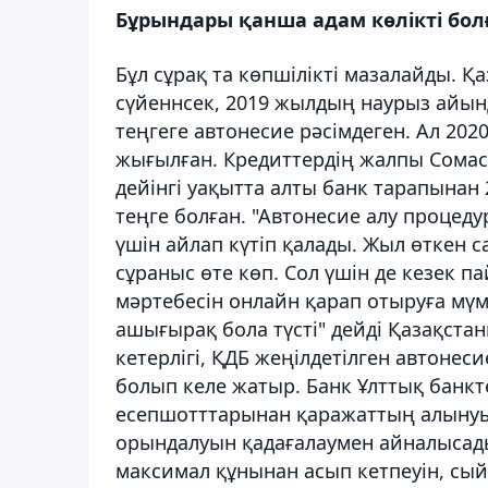
Бұрындары қанша адам көлікті бол
Бұл сұрақ та көпшілікті мазалайды. Қ
сүйеннсек, 2019 жылдың наурыз айын
теңгеге автонесие рәсімдеген. Ал 20
жығылған. Кредиттердің жалпы Сомас
дейінгі уақытта алты банк тарапынан 
теңге болған. "Автонесие алу процеду
үшін айлап күтіп қалады. Жыл өткен
сұраныс өте көп. Сол үшін де кезек па
мәртебесін онлайн қарап отыруға мүмк
ашығырақ бола түсті" дейді Қазақстан
кетерлігі, ҚДБ жеңілдетілген автоне
болып келе жатыр. Банк Ұлттық банкте
есепшотттарынан қаражаттың алынуын
орындалуын қадағалаумен айналысады. 
максимал құнынан асып кетпеуін, сый