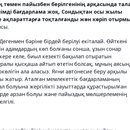
 төмен пайызбен берілгенінің арқасында тал
тиімді бағдарлама жоқ. Сондықтан осы жылы
е ақпараттарға тоқталғанды жөн көріп отырмы
ясы.
Дегенмен бәріне бірдей берілуі екіталай. Өйткені
тін адамдардың көп болғаны сонша, ұзын сонар
кере келе, биыл кезекті бақылап отыратын
туралы қысқаша айтып өтетін болсақ, мұның аясын
окөлігін ала аласыз. Яғни автонесие беру арқылы
ы жатыр. Аталған мемлекеттік бағдарламаның
л болуына жергілікті зауыттарда құрастырылған
үрде арзан болуы және пайыздық мөлшерлеменің
лгілі.