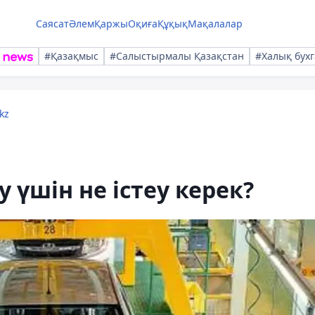
Саясат
Әлем
Қаржы
Оқиға
Құқық
Мақалалар
#Қазақмыс
#Салыстырмалы Қазақстан
#Халық бухг
kz
у үшін не істеу керек?