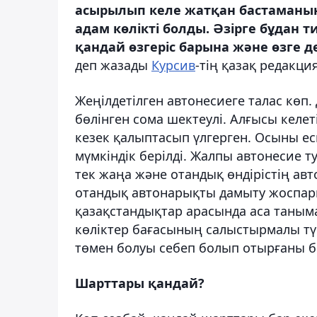
асырылып келе жатқан бастаманың
адам көлікті болды. Әзірге бұдан 
қандай өзгеріс барына және өзге д
деп жазады
Курсив
-тің қазақ редакци
Жеңілдетілген автонесиеге талас көп. 
бөлінген сома шектеулі. Алғысы келе
кезек қалыптасып үлгерген. Осыны ес
мүмкіндік берілді. Жалпы автонесие 
тек жаңа және отандық өндірістің авт
отандық автонарықты дамыту жоспар
қазақстандықтар арасында аса таныма
көліктер бағасының салыстырмалы т
төмен болуы себеп болып отырғаны бе
Шарттары қандай?