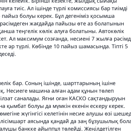
нін келейік. Бірінші кезекте, жылдық сыйақы
ға тиіс. Ал ішінде түрлі комиссиясы бар тиімді
5 пайыз болуы керек. Бұл дегеніміз қосымша
рәсімдеген жағдайда пайызы өте аз болатынын
қанша теңгелік көлік алуға болатыны. Автокөлік
ет. Ал максимум созғанда, несиені 7 жылға рәсім
те әр түрлі. Көбінде 10 пайыз шамасында. Тіпті 5
еседі.
шелік бар. Соның ішінде, шарттарының ішіне
. Несиеге машина алған адам құнын төлеп
пілзат саналады. Яғни оған КАСКО сақтандыруын
на қымбат болуы да мүмкін екенін ескеру керек.
егіне жүгінгісі келетінін несие алушы өзі шешед
елісімшарт аясында қандай да заң бұзушылық бол
 алушы банкке айыппұл төлейді. Жеңілдетілген