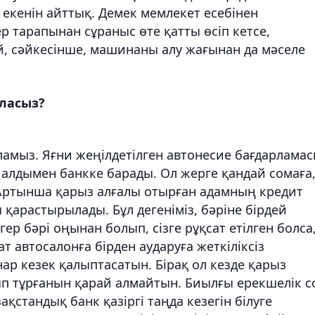
 екенін айттық. Демек мемлекет есебінен
 тарапынан сұраныс өте қатты өсіп кетсе,
й, сәйкесінше, машинаны алу жағынан да мәселе
аласыз?
ламыз. Яғни жеңілдетілген автонесие бағдарлама
 алдымен банкке барады. Ол жерге қандай сомаға
. Артынша қарыз алғалы отырған адамның кредит
қарастырылады. Бұл дегеніміз, бәріне бірдей
гер бәрі оңынан болып, сізге рұқсат етілген болса
 автосалонға бірден аударуға жеткіліксіз
нар кезек қалыптасатын. Бірақ ол кезде қарыз
ып тұрғанын қарай алмайтын. Биылғы ерекшелік с
қстандық банк қазіргі таңда кезегін білуге