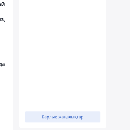
ай
з,
да
Барлық жаңалықтар