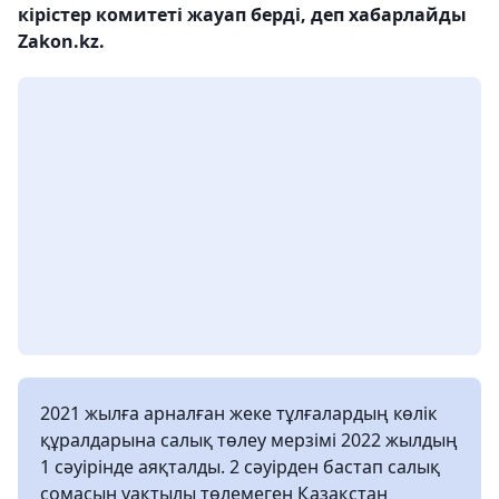
кірістер комитеті жауап берді, деп хабарлайды
Zakon.kz.
2021 жылға арналған жеке тұлғалардың көлік
құралдарына салық төлеу мерзімі 2022 жылдың
1 сәуірінде аяқталды. 2 сәуірден бастап салық
сомасын уақтылы төлемеген Қазақстан