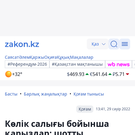
Қаз
Саясат
Әлем
Қаржы
Оқиға
Құқық
Мақалалар
#Референдум-2026
#Қазақстан мақтанышы
+32°
$
469.93
€
541.64
₽
5.71
Басты
Барлық жаңалықтар
Қоғам тынысы
Қоғам
13:41, 29 сәуір 2022
Көлік салығы бойынша
қарыздар: шотты