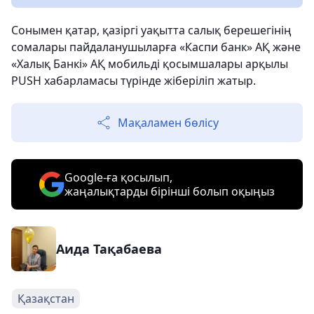
Сонымен қатар, қазіргі уақытта салық берешегінің
сомалары пайдаланушыларға «Каспи банк» АҚ және
«Халық Банкі» АҚ мобильді қосымшалары арқылы
PUSH хабарламасы түрінде жіберіліп жатыр.
Мақаламен бөлісу
Google-ға қосылып,
жаңалықтарды бірінші болып оқыңыз
Аида Тақабаева
Қазақстан