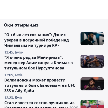
Оқи отырыңыз
"Он был лез сознания": Дэнис
уверен в досрочной победе над
Чимаевым на турнире RAF
13:45, Бүгін
"Я очень рад за Мейирима":
менеджер Алимханулы Климас о
титульном бое Нурсултанова
13:05, Бүгін
Волкановски может провести
титульный бой с Евлоевым на UFC
333 в Абу-Даби
12:23, Бүгін
Стал известен состав лучников из
Казахстана на Азиатские игры-2026