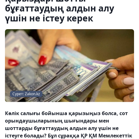
бұғаттаудың алдын алу
үшін не істеу керек
Сурет: Zakon.kz
Көлік салығы бойынша қарызыңыз болса, сот
орындаушыларының шығындары мен
шоттарды бұғаттаудың алдын алу үшін не
істеуге болады? Бұл сұраққа ҚР ҚМ Мемлекеттік