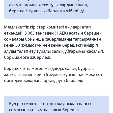
азаматтарына жеке тұлғалардың салық
берешегі туралы хабарлама жіберілді.
Мемлекеттік кірістер комитеті өкілдері атап
өткендей, 3 063 теңгеден (1 АЕК) асатын берешек
сомалары бойынша хабарламаны тапсырғаннан
кейін 30 жұмыс күнінен кейін берешекті өндіріп
алуды талап ету туралы салық ұйғарымы жасалып,
борышкерге жіберіледі.
Берешек өтелмеген жағдайда, салық бұйрығы
жеткізілгеннен кейін 5 жұмыс күні ішінде жеке сот
орындаушыларына орындауға беріледі.
Бұл ретте жеке сот орындаушылар қарыз
сомасына қосымша салық берешегі