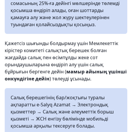
сомасының 25%-ға дейінгі мөлшерінде төлемді
қосымша өндіріп алады, оған шоттарды
қамауға алу және жол жүру шектеулерінен
туындаған қолайсыздықты қосыңыз.
Қажетсіз шығынды болдырмау үшін Мемлекеттік
кірістер комитеті салықтық берешек болған
жағдайда салық пен өсімпұлды жеке сот
орындаушыларына өндіріп алу үшін салық
бұйрығын бергенге дейін (
мамыр айының үшінші
онкүндігіне дейін
) төлеуді ұсынады.
Салық берешегінің бар/жоқтығы туралы
ақпаратты e-Salyq Azamat → Электрондық
қызметтер → Салық және әлеуметтік борыш
қызметі → ЖСН енгізу бөлімінде мобильді
қосымша арқылы тексеруге болады.