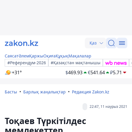
Қаз
Саясат
Әлем
Қаржы
Оқиға
Құқық
Мақалалар
#Референдум-2026
#Қазақстан мақтанышы
+31°
$
469.93
€
541.64
₽
5.71
Басты
Барлық жаңалықтар
Редакция Zakon.kz
22:47, 11 наурыз 2021
Тоқаев Түркітілдес
мемлекеттер