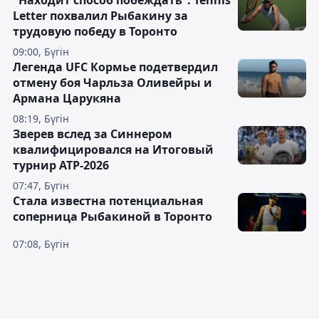
"Находит способ побеждать": Tennis
Letter похвалил Рыбакину за
трудовую победу в Торонто
09:00, Бүгін
Легенда UFC Кормье подетвердил
отмену боя Чарльза Оливейры и
Армана Царукяна
08:19, Бүгін
Зверев вслед за Синнером
квалифицировался на Итоговый
турнир ATP-2026
07:47, Бүгін
Cтала известна потенциальная
соперница Рыбакиной в Торонто
07:08, Бүгін