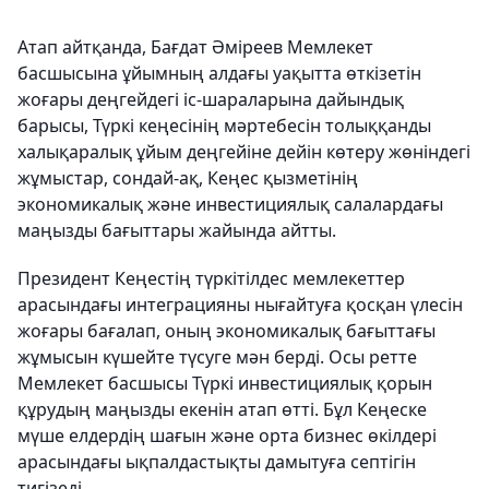
Атап айтқанда, Бағдат Әміреев Мемлекет
басшысына ұйымның алдағы уақытта өткізетін
жоғары деңгейдегі іс-шараларына дайындық
барысы, Түркі кеңесінің мәртебесін толыққанды
халықаралық ұйым деңгейіне дейін көтеру жөніндегі
жұмыстар, сондай-ақ, Кеңес қызметінің
экономикалық және инвестициялық салалардағы
маңызды бағыттары жайында айтты.
Президент Кеңестің түркітілдес мемлекеттер
арасындағы интеграцияны нығайтуға қосқан үлесін
жоғары бағалап, оның экономикалық бағыттағы
жұмысын күшейте түсуге мән берді. Осы ретте
Мемлекет басшысы Түркі инвестициялық қорын
құрудың маңызды екенін атап өтті. Бұл Кеңеске
мүше елдердің шағын және орта бизнес өкілдері
арасындағы ықпалдастықты дамытуға септігін
тигізеді.