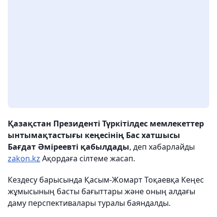
Қазақстан Президенті Түркітілдес мемлекеттер
ынтымақтастығы кеңесінің Бас хатшысы
Бағдат Әміреевті қабылдады
, деп хабарлайды
zakon.kz
Ақордаға сілтеме жасап.
Кездесу барысында Қасым-Жомарт Тоқаевқа Кеңес
жұмысының басты бағыттары және оның алдағы
даму перспективалары туралы баяндалды.