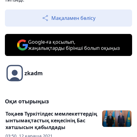
Мақаламен бөлісу
Google-ға қосылып,
жаңалықтарды бірінші болып оқыңыз
zkadm
Оқи отырыңыз
Тоқаев Түркітілдес мемлекеттердің
ынтымақтастық кеңесінің Бас
хатшысын қабылдады
03:50, 12 қараша 2021