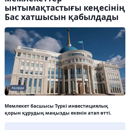
ынтымақтастығы кеңесінің
Бас хатшысын қабылдады
Ақорда
Мемлекет басшысы Түркі инвестициялық
қорын құрудың маңызды екенін атап өтті.