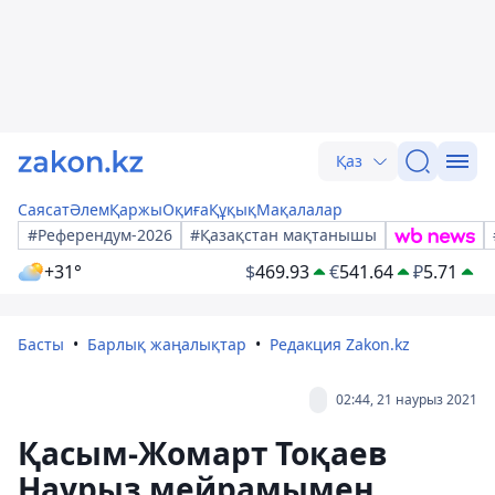
Қаз
Саясат
Әлем
Қаржы
Оқиға
Құқық
Мақалалар
#Референдум-2026
#Қазақстан мақтанышы
+31°
$
469.93
€
541.64
₽
5.71
Басты
Барлық жаңалықтар
Редакция Zakon.kz
02:44, 21 наурыз 2021
Қасым-Жомарт Тоқаев
Наурыз мейрамымен