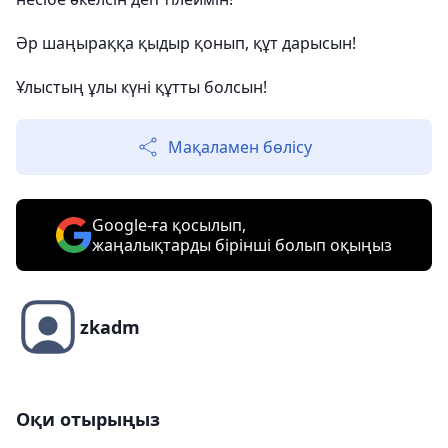
Әр шаңыраққа қыдыр қонып, құт дарысын!
Ұлыстың ұлы күні құтты болсын!
Мақаламен бөлісу
Google-ға қосылып,
жаңалықтарды бірінші болып оқыңыз
zkadm
Оқи отырыңыз