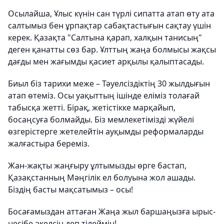
Осылайша, Ұлыс күнін сан түрлі сипатта атап өту ата
салтымыз бен ұрпақтар сабақтастығын сақтау үшін
керек. Қазақта "Салтына қарап, халқын танисың"
деген қанатты сөз бар. Ұлттың жаңа болмысы жақсы
дағды мен жағымды қасиет арқылы қалыптасады.
Биыл біз тарихи меже – Тәуелсіздіктің 30 жылдығын
атап өтеміз. Осы уақыттың ішінде еліміз толағай
табысқа жетті. Бірақ, жетістікке марқайып,
босаңсуға болмайды. Біз мемлекетімізді жүйелі
өзгерістерге жетелейтін ауқымды реформаларды
жалғастыра береміз.
Жан-жақты жаңғыру ұлтымызды өрге бастап,
Қазақстанның Мәңгілік ел болуына жол ашады.
Біздің басты мақсатымыз – осы!
Босағамыздан аттаған Жаңа жыл баршаңызға ырыс-
несібе әкелсін деп тілеймін!