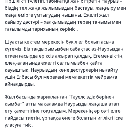
Тіршілікті түлетіп, табиғатқа жан бітіретін Наурыз –
біздің төл жаңа жылымыздың бастауы, жаңғыру мен
жаңа өмірге ұмтылудың нышаны. Ежелгі жыл
қайыру дәстүрі – халқымыздың терең танымы мен
тағылымды тарихының көрінісі.
Шуақты көктем мерекесін бүкіл ел болып асыға
күтеміз. Біз тағдырымызбен сабақтас әз-Наурыздан
өткен ғасырда еріксіз ажырап қалдық. Егемендіктің
елең-алаңында ежелгі салтымызбен қайта
қауыштық. Наурыздың көне дәстүрлерін нығайту
үшін Елбасы бұл мерекені мемлекеттік мейрамға
айналдырды.
Жыл басында жарияланған "Тәуелсіздік бәрінен
қымбат" атты мақаламда Наурызды жаңаша атап
өту қажеттігіне тоқталдым. Мерекенің әр сәті елге
пайдасы тиетін, ұрпаққа өнеге болатын игілікті іске
ұласуға тиіс.