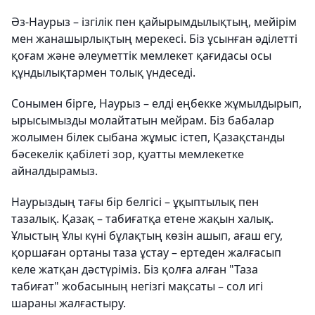
Әз-Наурыз – ізгілік пен қайырымдылықтың, мейірім
мен жанашырлықтың мерекесі. Біз ұсынған әділетті
қоғам және әлеуметтік мемлекет қағидасы осы
құндылықтармен толық үндеседі.
Сонымен бірге, Наурыз – елді еңбекке жұмылдырып,
ырысымызды молайтатын мейрам. Біз бабалар
жолымен білек сыбана жұмыс істеп, Қазақстанды
бәсекелік қабілеті зор, қуатты мемлекетке
айналдырамыз.
Наурыздың тағы бір белгісі – ұқыптылық пен
тазалық. Қазақ – табиғатқа етене жақын халық.
Ұлыстың Ұлы күні бұлақтың көзін ашып, ағаш егу,
қоршаған ортаны таза ұстау – ертеден жалғасып
келе жатқан дәстүріміз. Біз қолға алған "Таза
табиғат" жобасының негізгі мақсаты – сол игі
шараны жалғастыру.