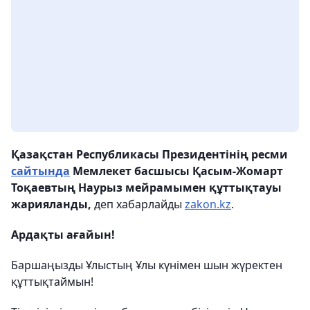
Қазақстан Республикасы Президентінің ресми
сайтында
Мемлекет басшысы Қасым-Жомарт
Тоқаевтың Наурыз мейрамымен құттықтауы
жарияланды,
деп хабарлайды
zakon.kz
.
Ардақты ағайын!
Баршаңызды Ұлыстың Ұлы күнімен шын жүректен
құттықтаймын!