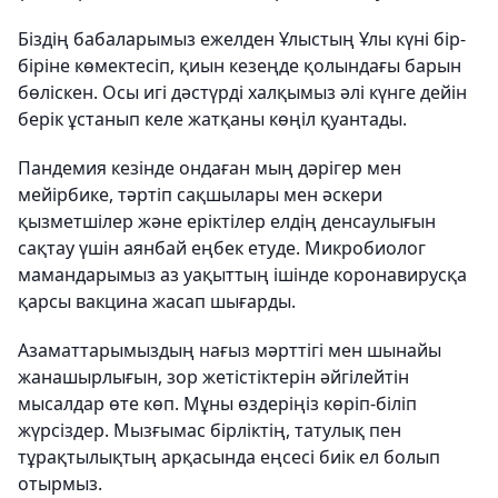
Біздің бабаларымыз ежелден Ұлыстың Ұлы күні бір-
біріне көмектесіп, қиын кезеңде қолындағы барын
бөліскен. Осы игі дәстүрді халқымыз әлі күнге дейін
берік ұстанып келе жатқаны көңіл қуантады.
Пандемия кезінде ондаған мың дәрігер мен
мейірбике, тәртіп сақшылары мен әскери
қызметшілер және еріктілер елдің денсаулығын
сақтау үшін аянбай еңбек етуде. Микробиолог
мамандарымыз аз уақыттың ішінде коронавирусқа
қарсы вакцина жасап шығарды.
Азаматтарымыздың нағыз мәрттігі мен шынайы
жанашырлығын, зор жетістіктерін әйгілейтін
мысалдар өте көп. Мұны өздеріңіз көріп-біліп
жүрсіздер. Мызғымас бірліктің, татулық пен
тұрақтылықтың арқасында еңсесі биік ел болып
отырмыз.