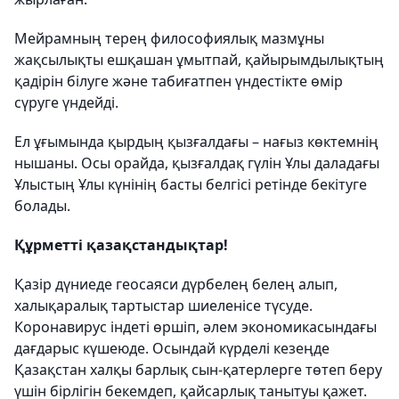
Мейрамның терең философиялық мазмұны
жақсылықты ешқашан ұмытпай, қайырымдылықтың
қадірін білуге және табиғатпен үндестікте өмір
сүруге үндейді.
Ел ұғымында қырдың қызғалдағы – нағыз көктемнің
нышаны. Осы орайда, қызғалдақ гүлін Ұлы даладағы
Ұлыстың Ұлы күнінің басты белгісі ретінде бекітуге
болады.
Құрметті қазақстандықтар!
Қазір дүниеде геосаяси дүрбелең белең алып,
халықаралық тартыстар шиеленісе түсуде.
Коронавирус індеті өршіп, әлем экономикасындағы
дағдарыс күшеюде. Осындай күрделі кезеңде
Қазақстан халқы барлық сын-қатерлерге төтеп беру
үшін бірлігін бекемдеп, қайсарлық танытуы қажет.