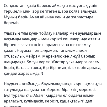
Сондықтан, қазір барлық аймақта жас ұрпақ үшін
тәрбиелік мәні зор көптеген шара қолға алынуда.
Мұның бәрін Амал айынан кейін де жалғастыра
береміз.
Ұлыстың Ұлы күнін тойлау қалалар мен ауылдардың
ауқымды алаңдары мен көрікті көшелерінде өтетін
бірнеше сағаттық іс-шарамен ғана шектелмеуі
қажет. Наурыз – ең алдымен, тағылымы мол
отбасылық мейрам. Мерекелік көңіл-күй барлық
шаңырақта болуы керек. Жастар үлкендерге сәлем
беріп, батасын алса, бір-біріне ақ тілектерін арнаса,
қандай жарасымды?!
Наурыз – ағайынды бауырмалдыққа, көрші-қолаңды
татулыққа шақыратын береке-бірліктің мерекесі.
Бұл туралы Ұлы Абай "Қырдағы ел ойдағы елмен
араласып, күлімдесіп, көрісіп, құшақтасып" деп
жырлаған.