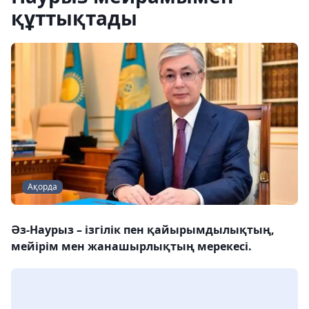
құттықтады
Ақорда
Әз-Наурыз – ізгілік пен қайырымдылықтың,
мейірім мен жанашырлықтың мерекесі.