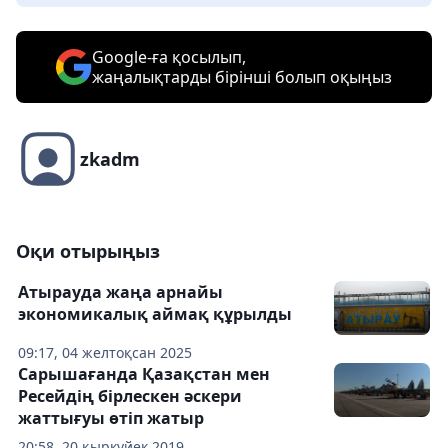
Google-ға қосылып,
жаңалықтарды бірінші болып оқыңыз
zkadm
Оқи отырыңыз
Атырауда жаңа арнайы
экономикалық аймақ құрылды
09:17, 04 желтоқсан 2025
Сарышағанда Қазақстан мен
Ресейдің бірлескен әскери
жаттығуы өтіп жатыр
20:58, 20 қыркүйек 2019