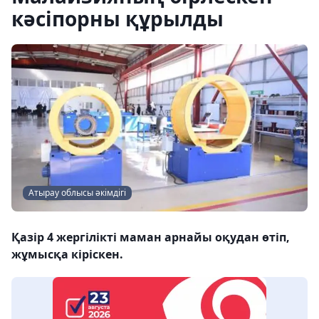
кәсіпорны құрылды
Атырау облысы әкімдігі
Қазір 4 жергілікті маман арнайы оқудан өтіп,
жұмысқа кіріскен.