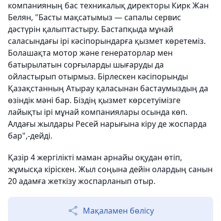
компанияның бас техникалық директоры Кирк Жан
Белян, "Басты мақсатымыз — сапалы сервис
дәстүрін қалыптастыру. Бастапқыда мұнай
саласындағы ірі кәсіпорындарға қызмет көретеміз.
Болашақта мотор және генераторлар мен
батырылатын сорғыларды шығаруды да
ойластырып отырмыз. Бірлескен кәсіпорынды
Қазақстанның Атырау қаласынан бастаумыздың да
өзіндік мәні бар. Біздің қызмет көрсетуімізге
лайықты ірі мұнай компаниялары осында көп.
Алдағы жылдары Ресей нарығына кіру де жоспарда
бар",-дейді.
Қазір 4 жергілікті маман арнайы оқудан өтіп,
жұмысқа кіріскен. Жыл соңына дейін олардың санын
20 адамға жеткізу жоспарланып отыр.
Мақаламен бөлісу