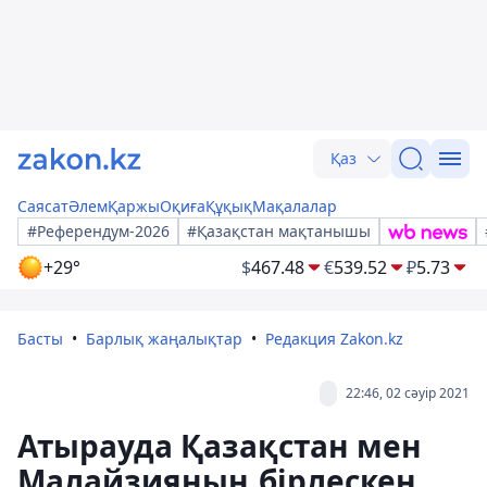
Қаз
Саясат
Әлем
Қаржы
Оқиға
Құқық
Мақалалар
#Референдум-2026
#Қазақстан мақтанышы
+29°
$
467.48
€
539.52
₽
5.73
Басты
Барлық жаңалықтар
Редакция Zakon.kz
22:46, 02 сәуір 2021
Атырауда Қазақстан мен
Малайзияның бірлескен