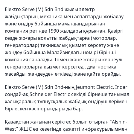
Elektro Serve (M) Sdn Bhd жылы электр
жабдықтарын, механика мен аспаптарды жобалау
және өндіру бойынша мамандандырылған
компания ретінде 1990 жылдары құрылған. Қазіргі
кезде жоғары вольтты жабдықтарға (моторлар,
генераторлар) техникалық қызмет көрсету және
жөндеу бойынша Малайзиядағы нөмірі бірінші
компания саналады. Төмен және жоғары кернеулі
генераторларға қызмет көрсетеді, диагностика
жасайды, жөндеуден өткізеді және қайта орайды.
Elektro Serve (M) Sdn Bhd-ның Jeumont Electric, Indar
сондай-ақ Schneider Electric секілді бірнеше танымал
халықаралық түпнұсқалық жабдық өндірушілерімен
бірлескен кәсіпорындары да бар.
Қазақстан жағынан серіктес болып отырған "Alshin-
West" ЖШС өз кезегінде қажетті инфрақұрылыммен,