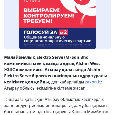
Малайзиялық Elektro Serve (M) Sdn Bhd
компаниясы мен қазақстандық Alshin-West
ЖШС компаниясы Атырау қаласында Alshin
Elektro Serve бірлескен кәсіпорнын құру туралы
келісімге қол қойды,
деп хабарлайды
zakon.kz
Атырау облысы әкімдігіне сілтеме жасап.
Іс-шараға қатысқан Атырау облыстық кәсіпкерлік
және индустриялық-инновацялық даму басқармасы
басшысының міндетін атқарушы Қаныш Мәмбетов