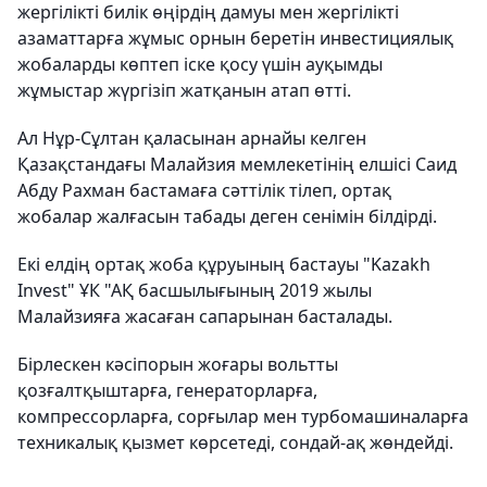
жергілікті билік өңірдің дамуы мен жергілікті
азаматтарға жұмыс орнын беретін инвестициялық
жобаларды көптеп іске қосу үшін ауқымды
жұмыстар жүргізіп жатқанын атап өтті.
Ал Нұр-Сұлтан қаласынан арнайы келген
Қазақстандағы Малайзия мемлекетінің елшісі Саид
Абду Рахман бастамаға сәттілік тілеп, ортақ
жобалар жалғасын табады деген сенімін білдірді.
Екі елдің ортақ жоба құруының бастауы "Kazakh
Invest" ҰК "АҚ басшылығының 2019 жылы
Малайзияға жасаған сапарынан басталады.
Бірлескен кәсіпорын жоғары вольтты
қозғалтқыштарға, генераторларға,
компрессорларға, сорғылар мен турбомашиналарға
техникалық қызмет көрсетеді, сондай-ақ жөндейді.