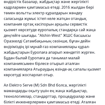
өндірістік базалар, жабдықтар және жергілікті
кадрлармен қамтамасыз етеді. 2016 жылдан бері
төмен вольтты электр құралдарын жөндеу
саласында жұмыс істеп келе жатқан отандық
компания ортақ кәсіпорын арқылы сервистік
қызмет көрсетуде еуропалық стандарқа сай жаңа
деңгейге шығады. "Alshin-West" ЖШС басшысы
Оразкелді Сатамбақының сөзінше, бұған дейін
өңіріміздің ірі мұнай-газ компаниялары құрал-
жабдықтарын Еуропаға апарып жөндетіп жүрген.
Бұдан былай Еуропаға да танымал малай
компаниясымен бірлесе отырып аталған
компанияларға Атыраудың өзінде-ақ сапалы қызмет
көрсетуді жоспарлап отыр.
Ал Elektro Serve (M) Sdn Bhd болса, жергілікті
мамандарды оқыту үшін ең жаңа жабдықтар,
технологиялар, стандарттар, процедуралар және
білікті инженерлермен қамтамасыз етеді. Аталған