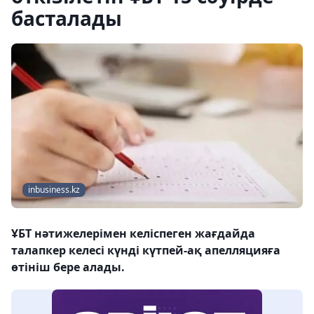
басталады
inbusiness.kz
ҰБТ нәтижелерімен келіспеген жағдайда
талапкер келесі күнді күтпей-ақ апелляцияға
өтініш бере алады.