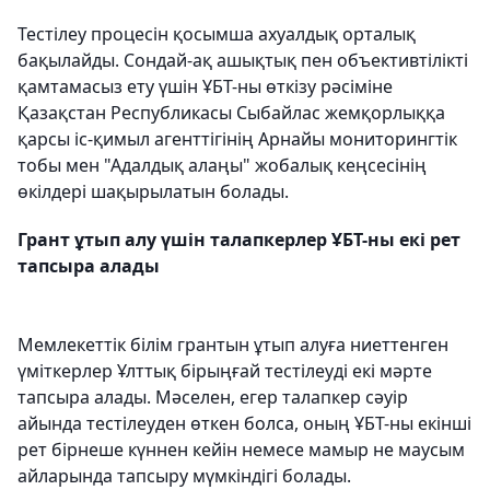
Тестілеу процесін қосымша ахуалдық орталық
бақылайды. Сондай-ақ ашықтық пен объективтілікті
қамтамасыз ету үшін ҰБТ-ны өткізу рәсіміне
Қазақстан Республикасы Сыбайлас жемқорлыққа
қарсы іс-қимыл агенттігінің Арнайы мониторингтік
тобы мен "Адалдық алаңы" жобалық кеңсесінің
өкілдері шақырылатын болады.
Грант ұтып алу үшін талапкерлер ҰБТ-ны екі рет
тапсыра алады
Мемлекеттік білім грантын ұтып алуға ниеттенген
үміткерлер Ұлттық бірыңғай тестілеуді екі мәрте
тапсыра алады. Мәселен, егер талапкер сәуір
айында тестілеуден өткен болса, оның ҰБТ-ны екінші
рет бірнеше күннен кейін немесе мамыр не маусым
айларында тапсыру мүмкіндігі болады.