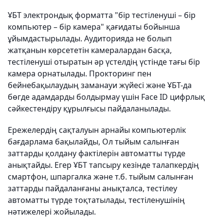
ҰБТ электрондық форматта "бір тестіленуші – бір
компьютер – бір камера" қағидаты бойынша
ұйымдастырылады. Аудиторияда не болып
жатқанын көрсететін камералардан басқа,
тестіленуші отыратын әр үстелдің үстінде тағы бір
камера орнатылады. Прокторинг пен
бейнебақылаудың заманауи жүйесі және ҰБТ-да
бөгде адамдарды болдырмау үшін Face ID цифрлық
сәйкестендіру құрылғысы пайдаланылады.
Ережелердің сақталуын арнайы компьютерлік
бағдарлама бақылайды, Ол тыйым салынған
заттарды қолдану фактілерін автоматты түрде
анықтайды. Егер ҰБТ тапсыру кезінде талапкердің
смартфон, шпаргалка және т.б. тыйым салынған
заттарды пайдаланғаны анықталса, тестілеу
автоматты түрде тоқтатылады, тестіленушінің
нәтижелері жойылады.