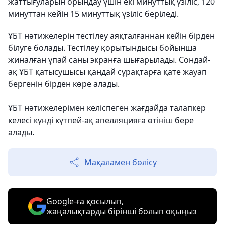
жаттығуларын орындау үшін екі минуттық үзіліс, 120
минуттан кейін 15 минуттық үзіліс беріледі.
ҰБТ нәтижелерін тестілеу аяқталғаннан кейін бірден
білуге болады. Тестілеу қорытындысы бойынша
жиналған ұпай саны экранға шығарылады. Сондай-
ақ ҰБТ қатысушысы қандай сұрақтарға қате жауап
бергенін бірден көре алады.
ҰБТ нәтижелерімен келіспеген жағдайда талапкер
келесі күнді күтпей-ақ апелляцияға өтініш бере
алады.
Мақаламен бөлісу
Google-ға қосылып,
жаңалықтарды бірінші болып оқыңыз