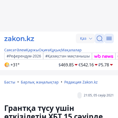
Қаз
Саясат
Әлем
Қаржы
Оқиға
Құқық
Мақалалар
#Референдум-2026
#Қазақстан мақтанышы
+31°
$
469.85
€
542.16
₽
5.78
Басты
Барлық жаңалықтар
Редакция Zakon.kz
21:05, 05 сәуір 2021
Грантқа түсу үшін
өткізілетін ҰБТ 15 сәуірде