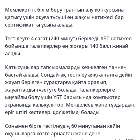
Мемлекеттік білім беру грантын алу конкурсына
қатысу үшін оқуға түсуші ең жақсы нәтижесі бар
сертификатты ұсына алады.
Тестілеуге 4 сағат (240 минут) беріледі. ҰБТ нәтижесі
бойынша талапкерлер ең жоғары 140 балл жинай
алады.
Қатысушылар тапсырмаларды кез-келген пәннен
бастай алады. Сондай-ақ тестілеу аяқталғанға дейін
жауап берілген сұрақтарға қайта оралып,
жауаптарды түзетуге болады. Талапкерлерге
ыңғайлы болу үшін ҰБТ барысында компьютер
экранында калькулятор, Менделеев және тұздардың
ерігіштігі кестелері қолжетімді болады.
Сонымен бірге тестілеудің 60 минутынан кейін
оқушыларға көзге арналған және дене