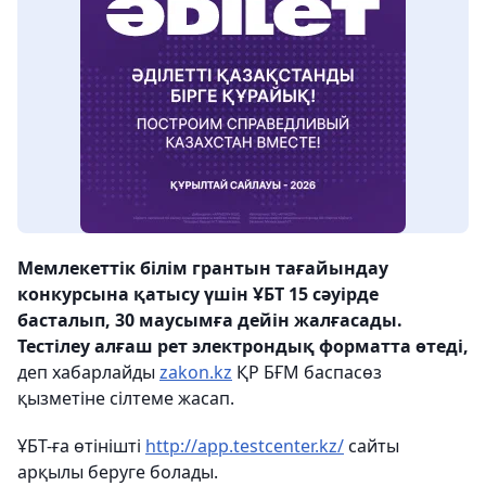
Мемлекеттік білім грантын тағайындау
конкурсына қатысу үшін ҰБТ 15 сәуірде
басталып, 30 маусымға дейін жалғасады.
Тестілеу алғаш рет электрондық форматта өтеді,
деп хабарлайды
zakon.kz
ҚР БҒМ баспасөз
қызметіне сілтеме жасап.
ҰБТ-ға өтінішті
http://app.testcenter.kz/
сайты
арқылы беруге болады.