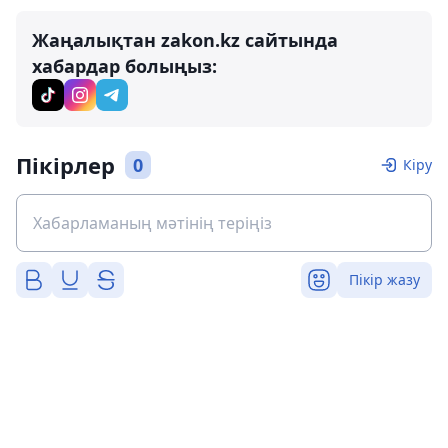
Жаңалықтан zakon.kz сайтында
хабардар болыңыз:
Пікірлер
0
Кіру
Пікір жазу