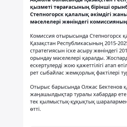
қызметі төрағасының бірінші оры
Степногорск қалалық әкімдігі жа
мәселелері жөніндегі комиссияның
Комиссия отырысында Степногорск қ
Қазақстан Республикасының 2015-202
стратегиясын іске асыру жөніндегі 2
орындау мәселелері қаралды. Жоспард
ескертулерді жою қажеттілігі атап өті
рет сыбайлас жемқорлық фактілері т
Отырыс барысында Олжас Бектенов 
жаңашылдықтар туралы хабардар ете
тек қылмыстық-құқықтық шаралармен 
өтті.