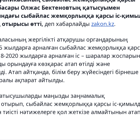
нбасары Олжас Бектеновтың қатысуымен
нындағы сыбайлас жемқорлыққа қарсы іс-қимы
 отырысы өтті,
деп хабарлайды
zakon.kz
.
аласының жергілікті атқарушы органдарының
5 жылдарға арналған сыбайлас жемқорлыққа қар
018-2020 жылдарға арналған іс – шаралар жоспарын
ы орындауға көзқарас атап өтілді және
лді. Атап айтқанда, білім беру жүйесіндегі бірнеше
уралы ақпарат айтылды.
қатысушыларды маңызды заңнамалық
 отырып, сыбайлас жемқорлыққа қарсы іс-қимыл
тиісті нәтижелерге қол жеткізе алмайтынын ата