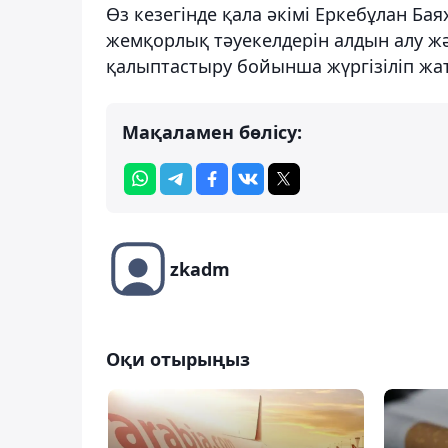
Өз кезегінде қала әкімі Еркебұлан Б
жемқорлық тәуекелдерін алдын алу ж
қалыптастыру бойынша жүргізіліп жа
Мақаламен бөлісу:
zkadm
Оқи отырыңыз