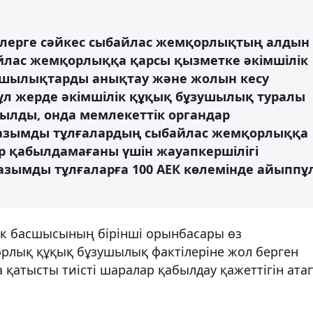
етулерге сәйкес сыбайлас жемқорлықтың алдын
йлас жемқорлыққа қарсы қызметке әкімшілік
ушылықтарды анықтау және жолын кесу
Бұл жерде әкімшілік құқық бұзушылық туралы
рылды, онда мемлекеттік органдар
уазымды тұлғалардың сыбайлас жемқорлыққа
р қабылдамағаны үшін жауапкершілігі
уазымды тұлғаларға 100 АЕК көлемінде айыппұ
тік басшысының бірінші орынбасары өз
рлық құқық бұзушылық фактілеріне жол берген
 қатысты тиісті шаралар қабылдау қажеттігін ата