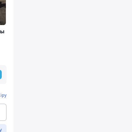
зы
Кіру
у