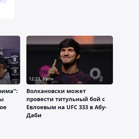
12:23, Бүгін
рима":
Волкановски может
лы
провести титульный бой с
ое
Евлоевым на UFC 333 в Абу-
Даби