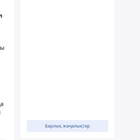
л
сы
да
п
Барлық жаңалықтар