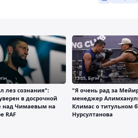
үгін
13:05, Бүгін
л лез сознания":
"Я очень рад за Мейи
уверен в досрочной
менеджер Алимхану
е над Чимаевым на
Климас о титульном б
е RAF
Нурсултанова