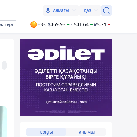
Алматы
Қаз
+33°
$
469.93
€
541.64
₽
5.71
алтері
Соңғы
Танымал