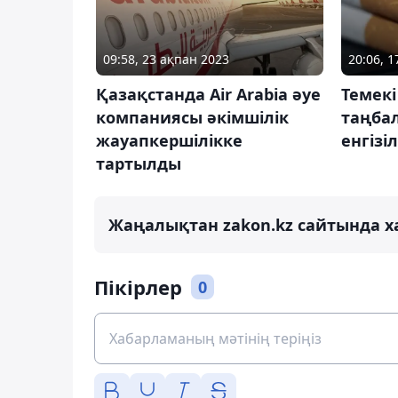
09:58, 23 ақпан 2023
20:06, 
Қазақстанда Air Arabia әуе
Темек
компаниясы әкімшілік
таңба
жауапкершілікке
енгізі
тартылды
Жаңалықтан zakon.kz сайтында х
Пікірлер
0