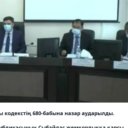
 кодекстің 680-бабына назар аударылды.
публикасының Сыбайлас жемқорлыққа қарсы