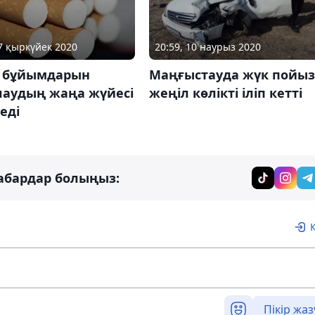
17 қыркүйек 2020
20:59, 10 наурыз 2020
і бұйымдарын
Маңғыстауда жүк пойы
лаудың жаңа жүйесі
жеңіл көлікті іліп кетті
леді
абардар болыңыз:
Пікір жаз