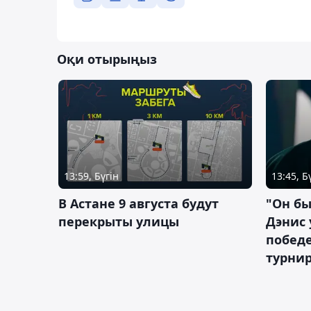
Оқи отырыңыз
13:59, Бүгін
13:45, Б
В Астане 9 августа будут
"Он бы
перекрыты улицы
Дэнис 
побед
турнир