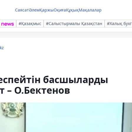
Саясат
Әлем
Қаржы
Оқиға
Құқық
Мақалалар
#Қазақмыс
#Салыстырмалы Қазақстан
#Халық бухг
kz
еспейтін басшыларды
т – О.Бектенов