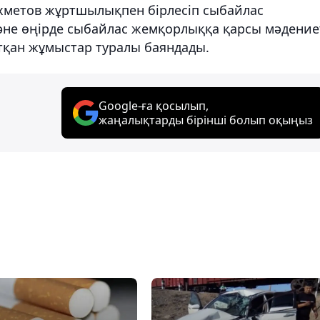
аяхметов жұртшылықпен бірлесіп сыбайлас
әне өңірде сыбайлас жемқорлыққа қарсы мәдение
тқан жұмыстар туралы баяндады.
Google-ға қосылып,
жаңалықтарды бірінші болып оқыңыз