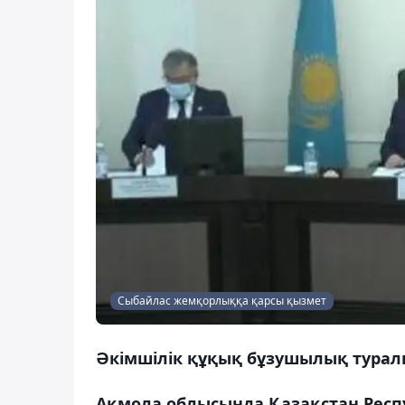
Сыбайлас жемқорлыққа қарсы қызмет
Әкімшілік құқық бұзушылық туралы
Ақмола облысында Қазақстан Рес