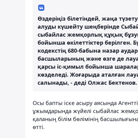
Өздеріңіз білетіндей, жаңа түз
алуды күшейту шеңберінде Сыба
сыбайлас жемқорлық құқық бұз
бойынша өкілеттіктер берілген. 
кодекстің 680-бабына назар ауда
басшыларының және өзге де ла
қарсы іс-қимыл бойынша шарала
көзделеді. Жоғарыда аталған ла
салынады, - деді Олжас Бектенов.
Осы бапты іске асыру аясында Агент
ұжымдарында жүйелі сыбайлас жемқо
қаланың білім бөлімінің басшылығына
өтті.