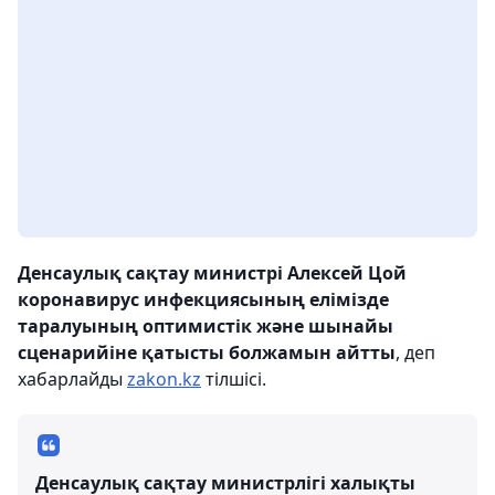
Денсаулық сақтау министрі Алексей Цой
коронавирус инфекциясының елімізде
таралуының оптимистік және шынайы
сценарийіне қатысты болжамын айтты
, деп
хабарлайды
zakon.kz
тілшісі.
Денсаулық сақтау министрлігі халықты