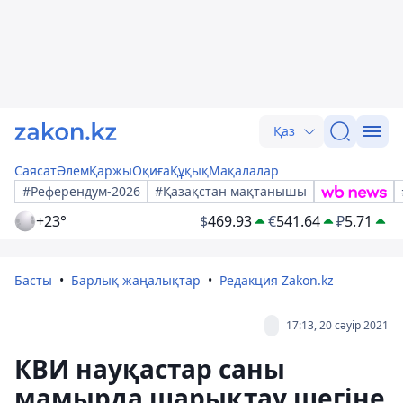
Қаз
Саясат
Әлем
Қаржы
Оқиға
Құқық
Мақалалар
#Референдум-2026
#Қазақстан мақтанышы
+23°
$
469.93
€
541.64
₽
5.71
Басты
Барлық жаңалықтар
Редакция Zakon.kz
17:13, 20 сәуір 2021
КВИ науқастар саны
мамырда шарықтау шегіне