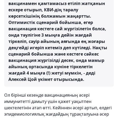
вакцинамен қамтамасыз етіліп жатқанын
ескере отырып, КВИ-дің таралу
көрсеткішінің болжамын жаңартты.
Оптимистік сценарий бойынша, егер
вакцинация кестеге сай жүргізілетін болса,
онда тәулігіне 3 мыңға дейін жағдай
тіркеліп, сәуір айының аяғында ең жоғары
деңгейді игеріп кетеміз деп күтіледі. Нақты
сценарий бойынша және кестеге сәйкес
вакцинация жүргізілді десек, онда мамыр
айының ортасында күніне тіркелетін
жағдай 4 мыңға (!) жетуі мүмкін, - деді
Алексей Цой үкімет отырысында.
Ол бірінші кезеңде вакцинацияның әсері
иммунитетті дамыту үшін қажет уақытпен
шектелетінін атап өтті. Кейіннен әсері артып, елдегі
эпидемиологиялық жағдайдың тұрақталуына әсер