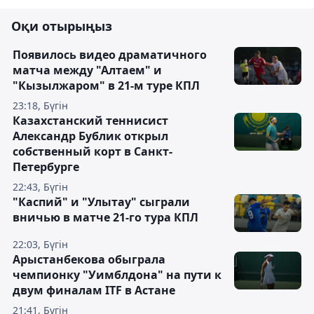
Оқи отырыңыз
Появилось видео драматичного
матча между "Алтаем" и
"Кызылжаром" в 21-м туре КПЛ
23:18, Бүгін
Казахстанский теннисист
Александр Бублик открыл
собственный корт в Санкт-
Петербурге
22:43, Бүгін
"Каспий" и "Улытау" сыграли
вничью в матче 21-го тура КПЛ
22:03, Бүгін
Арыстанбекова обыграла
чемпионку "Уимблдона" на пути к
двум финалам ITF в Астане
21:41, Бүгін