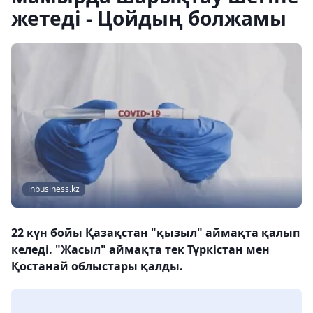
жетеді - Цойдың болжамы
inbusiness.kz
22 күн бойы Қазақстан "қызыл" аймақта қалып
келеді. "Жасыл" аймақта тек Түркістан мен
Қостанай облыстары қалды.