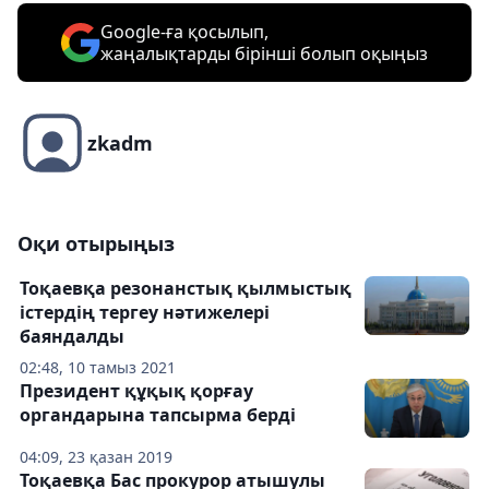
Google-ға қосылып,
жаңалықтарды бірінші болып оқыңыз
zkadm
Оқи отырыңыз
Тоқаевқа резонанстық қылмыстық
істердің тергеу нәтижелері
баяндалды
02:48, 10 тамыз 2021
Президент құқық қорғау
органдарына тапсырма берді
04:09, 23 қазан 2019
Тоқаевқа Бас прокурор атышулы