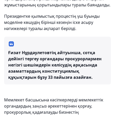
жұмыстарының қорытындылары туралы баяндалды.
Президентке қылмыстық процестің үш буынды
моделіне көшудің бірінші кезеңін іске асыру
нәтижелері туралы ақпарат берілді.
Ғизат Нұрдәулетовтің айтуынша, сотқа
дейінгі тергеу органдары прокурорлармен
негізгі шешімдерін келісудің арқасында
азаматтардың конституциялық
құқықтарын бұзу 33 пайызға азайған.
Мемлекет басшысына кәсіпкерлерді мемлекеттік
органдардың заңсыз әрекеттерінен қорғау,
прокурорлық қадағалауды бизнестің