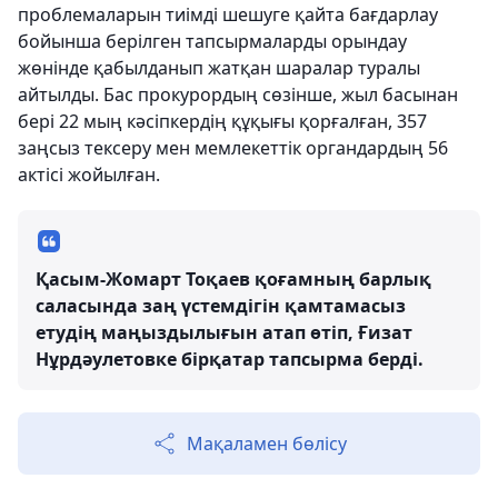
проблемаларын тиімді шешуге қайта бағдарлау
бойынша берілген тапсырмаларды орындау
жөнінде қабылданып жатқан шаралар туралы
айтылды. Бас прокурордың сөзінше, жыл басынан
бері 22 мың кәсіпкердің құқығы қорғалған, 357
заңсыз тексеру мен мемлекеттік органдардың 56
актісі жойылған.
Қасым-Жомарт Тоқаев қоғамның барлық
саласында заң үстемдігін қамтамасыз
етудің маңыздылығын атап өтіп, Ғизат
Нұрдәулетовке бірқатар тапсырма берді.
Мақаламен бөлісу