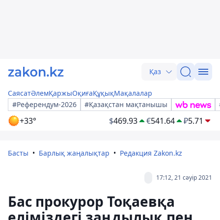
Қаз
Саясат
Әлем
Қаржы
Оқиға
Құқық
Мақалалар
#Референдум-2026
#Қазақстан мақтанышы
+33°
$
469.93
€
541.64
₽
5.71
Басты
Барлық жаңалықтар
Редакция Zakon.kz
17:12, 21 сәуір 2021
Бас прокурор Тоқаевқа
еліміздегі заңдылық пен