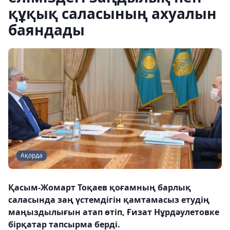
құқық саласының ахуалын
баяндады
Ақорда
Қасым-Жомарт Тоқаев қоғамның барлық
саласында заң үстемдігін қамтамасыз етудің
маңыздылығын атап өтіп, Ғизат Нұрдәулетовке
бірқатар тапсырма берді.