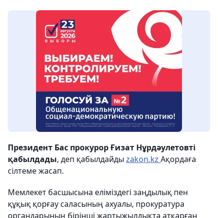
Президент Бас прокурор Ғизат Нұрдәулетовті
қабылдады
, деп қабылдайды
zakon.kz
Ақордаға
сілтеме жасап.
Мемлекет басшысына еліміздегі заңдылық пен
құқық қорғау саласының ахуалы, прокуратура
органдарының бірінші жартыжылдықта атқарған