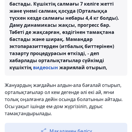
бастады. Күшіктің салмағы 7 келіге жетті
және үнемі салмақ қосуда (Орталыққа
түскен кезде салмағы небары 4,4 кг болды).
Даму динамикасы жақсы, прогресс бар.
Тәбеті де жақсарған, өздігінен тамақтана
бастады және ширақ. Мамандар
эктопаразиттерден (итбалық биттерінен)
тазарту процедурасын өткізді, - деп
хабарлады орталықтағылар сүйкімді
күшіктің
видеосын
жариялай отырып,
Жануардың жағдайын алдын-ала бағалай отырып,
орталықтағылар ол кем дегенде әлі екі ай, яғни
толық оңалғанға дейін осында болатынын айтады.
Осы уақыт ішінде ем-дом жүргізіліп, дұрыс
тамақтандырылады.
Мақаламен бөлісу