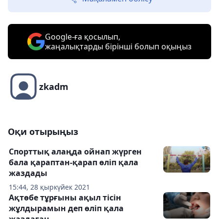
Google-ға қосылып,
жаңалықтарды бірінші болып оқыңыз
zkadm
Оқи отырыңыз
Спорттық алаңда ойнап жүрген
бала қараптан-қарап өліп қала
жаздады
15:44, 28 қыркүйек 2021
Ақтөбе тұрғыны ақыл тісін
жұлдырамын деп өліп қала