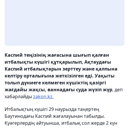
Каспий теңізінің жағасына шығып қалған
итбалықты күшігі құтқарылып,
Ақтаудағы
Каспий итбалықтарын зерттеу және қалпына
келтіру орталығына жеткізілген еді. Уақыты
толып дүниеге келмеген күшіктің қазіргі
жағдайы жақсы, ваннадағы суда жүзіп жүр
, деп
хабарлайды
zakon.kz.
Итбалықтың күшігі 29 наурызда таңертең
Баутинодағы Каспий жағалауынан табылды.
Куәгерлердің айтуынша, итбалық сол жерде 2 күн