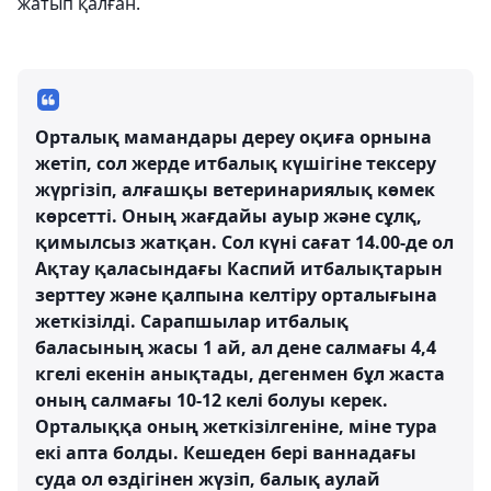
жатып қалған.
Орталық мамандары дереу оқиға орнына
жетіп, сол жерде итбалық күшігіне тексеру
жүргізіп, алғашқы ветеринариялық көмек
көрсетті. Оның жағдайы ауыр және сұлқ,
қимылсыз жатқан. Сол күні сағат 14.00-де ол
Ақтау қаласындағы Каспий итбалықтарын
зерттеу және қалпына келтіру орталығына
жеткізілді. Сарапшылар итбалық
баласының жасы 1 ай, ал дене салмағы 4,4
кгелі екенін анықтады, дегенмен бұл жаста
оның салмағы 10-12 келі болуы керек.
Орталыққа оның жеткізілгеніне, міне тура
екі апта болды. Кешеден бері ваннадағы
суда ол өздігінен жүзіп, балық аулай