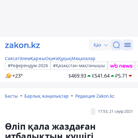
Қаз
Саясат
Әлем
Қаржы
Оқиға
Құқық
Мақалалар
#Референдум-2026
#Қазақстан мақтанышы
+23°
$
469.93
€
541.64
₽
5.71
Басты
Барлық жаңалықтар
Редакция Zakon.kz
17:53, 21 сәуір 2021
Өліп қала жаздаған
итбалықтың күшігі