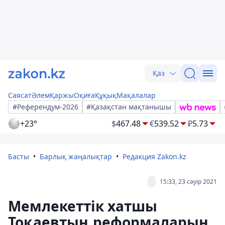
Қаз
Саясат
Әлем
Қаржы
Оқиға
Құқық
Мақалалар
#Референдум-2026
#Қазақстан мақтанышы
+23°
$
467.48
€
539.52
₽
5.73
Басты
Барлық жаңалықтар
Редакция Zakon.kz
15:33, 23 сәуір 2021
Мемлекеттік хатшы
Тоқаевтың реформаларын