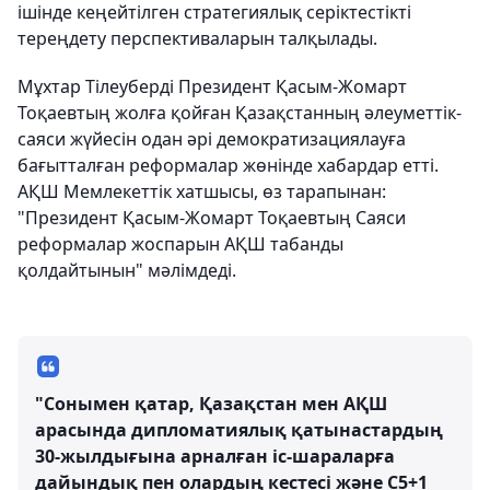
ішінде кеңейтілген стратегиялық серіктестікті
тереңдету перспективаларын талқылады.
Мұхтар Тілеуберді Президент Қасым-Жомарт
Тоқаевтың жолға қойған Қазақстанның әлеуметтік-
саяси жүйесін одан әрі демократизациялауға
бағытталған реформалар жөнінде хабардар етті.
АҚШ Мемлекеттік хатшысы, өз тарапынан:
"Президент Қасым-Жомарт Тоқаевтың Саяси
реформалар жоспарын АҚШ табанды
қолдайтынын" мәлімдеді.
"Сонымен қатар, Қазақстан мен АҚШ
арасында дипломатиялық қатынастардың
30-жылдығына арналған іс-шараларға
дайындық пен олардың кестесі және С5+1