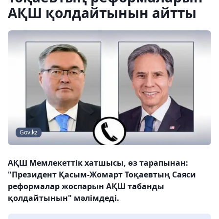
АҚШ қолдайтынын айтты
Gov.kz
АҚШ Мемлекеттік хатшысы, өз тарапынан:
"Президент Қасым-Жомарт Тоқаевтың Саяси
реформалар жоспарын АҚШ табанды
қолдайтынын" мәлімдеді.