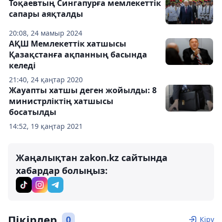
Тоқаевтың Сингапурға мемлекеттік
сапары аяқталды
20:08, 24 мамыр 2024
АҚШ Мемлекеттік хатшысы
Қазақстанға ақпанның басында
келеді
21:40, 24 қаңтар 2020
Жауапты хатшы деген жойылды: 8
министрліктің хатшысы
босатылды
14:52, 19 қаңтар 2021
Жаңалықтан zakon.kz сайтында
хабардар болыңыз:
Пікірлер
0
Кіру