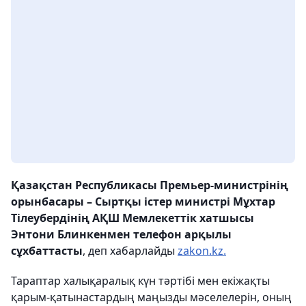
Қазақстан Республикасы Премьер-министрінің
орынбасары – Сыртқы істер министрі Мұхтар
Тілеубердінің АҚШ Мемлекеттік хатшысы
Энтони Блинкенмен телефон арқылы
сұхбаттасты
, деп хабарлайды
zakon.kz.
Тараптар халықаралық күн тәртібі мен екіжақты
қарым-қатынастардың маңызды мәселелерін, оның