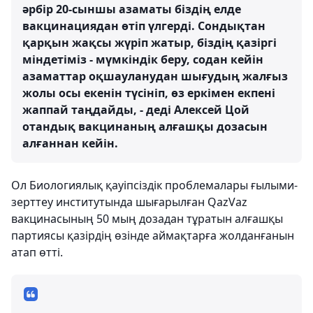
әрбір 20-сыншы азаматы біздің елде
вакцинациядан өтіп үлгерді. Сондықтан
қарқын жақсы жүріп жатыр, біздің қазіргі
міндетіміз - мүмкіндік беру, содан кейін
азаматтар оқшауланудан шығудың жалғыз
жолы осы екенін түсініп, өз еркімен екпені
жаппай таңдайды, - деді Алексей Цой
отандық вакцинаның алғашқы дозасын
алғаннан кейін.
Ол Биологиялық қауіпсіздік проблемалары ғылыми-
зерттеу институтында шығарылған QazVaz
вакцинасының 50 мың дозадан тұратын алғашқы
партиясы қазірдің өзінде аймақтарға жолданғанын
атап өтті.