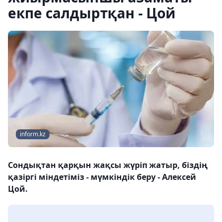
екпе салдыртқан - Цой
inform.kz
Сондықтан қарқын жақсы жүріп жатыр, біздің
қазіргі міндетіміз - мүмкіндік беру - Алексей
Цой.