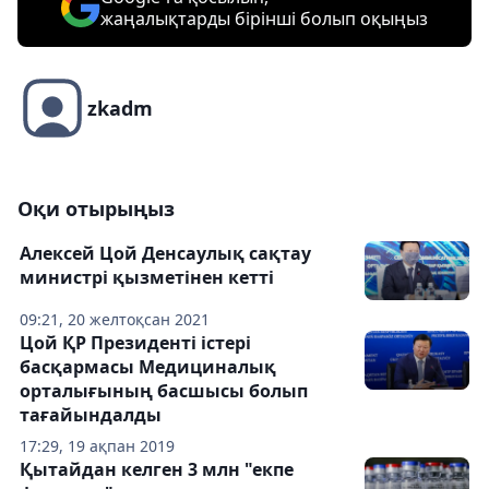
жаңалықтарды бірінші болып оқыңыз
zkadm
Оқи отырыңыз
Алексей Цой Денсаулық сақтау
министрі қызметінен кетті
09:21, 20 желтоқсан 2021
Цой ҚР Президенті істері
басқармасы Медициналық
орталығының басшысы болып
тағайындалды
17:29, 19 ақпан 2019
Қытайдан келген 3 млн "екпе