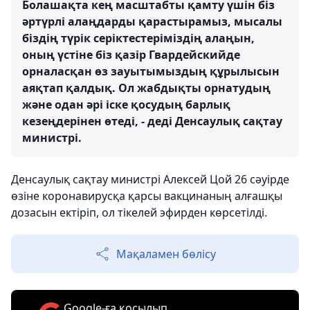
Болашақта кең масштабты қамту үшін біз
әртүрлі алаңдарды қарастырамыз, мысалы
біздің түрік серіктестеріміздің алаңын,
оның үстіне біз қазір Гвардейскийде
орналасқан өз зауытымыздың құрылысын
аяқтап қалдық. Ол жабдықты орнатудың
және одан әрі іске қосудың барлық
кезеңдерінен өтеді, - деді Денсаулық сақтау
министрі.
Денсаулық сақтау министрі Алексей Цой 26 сәуірде
өзіне коронавирусқа қарсы вакцинаның алғашқы
дозасын ектіріп, ол тікелей эфирден көрсетілді.
Мақаламен бөлісу
Google-ға қосылып,