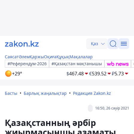
Қаз
Саясат
Әлем
Қаржы
Оқиға
Құқық
Мақалалар
#Референдум-2026
#Қазақстан мақтанышы
+29°
$
467.48
€
539.52
₽
5.73
Басты
Барлық жаңалықтар
Редакция Zakon.kz
16:50, 26 сәуір 2021
Қазақстанның әрбір
жиырмасыншы азаматы