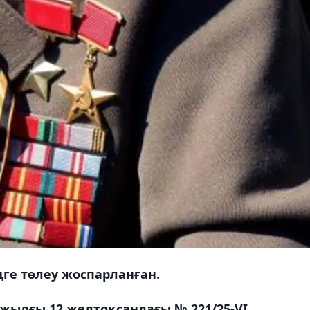
ңге төлеу жоспарланған.
жылғы 12 желтоқсандағы № 221/25-VI