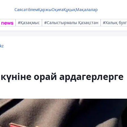
Саясат
Әлем
Қаржы
Оқиға
Құқық
Мақалалар
#Қазақмыс
#Салыстырмалы Қазақстан
#Халық бухг
kz
 күніне орай ардагерлерге