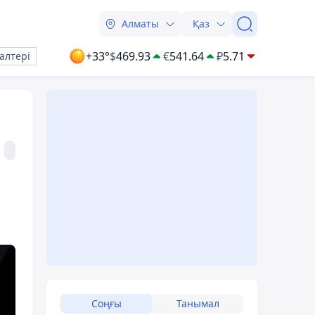
Алматы
Қаз
+33°
$
469.93
€
541.64
₽
5.71
алтері
Соңғы
Танымал