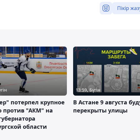
Пікір жаз
үгін
13:59, Бүгін
ер" потерпел крупное
В Астане 9 августа буд
 против "АКМ" на
перекрыты улицы
губернатора
ргской области