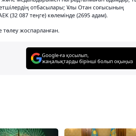
метшілердің отбасылары; Ұлы Отан соғысының
АЕК (32 087 теңге) көлемінде (2695 адам).
е төлеу жоспарланған.
Google-ға қосылып,
жаңалықтарды бірінші болып оқыңыз