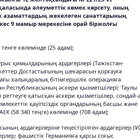
қаласында әлеуметтік көмек көрсету, оның
ж азаматтардың жекелеген санаттарының
йкес 9 мамыр мерекесіне орай біржолғы
 тенге көлемінде (25 адам);
ұрыс қимылдарының ардагерлері (Тәжікстан-
екеттер Достастығының шекарасын қорғауға
ағы халықаралық бітімгершілік операцияға
тан Республикасының әскери қызметшілері; Таулы
 реттеуге қатысқан әскери қызметшілер, сондай-
емлекеттік қауіпсіздік органдарының басшы және
К (58 340 теңге) көлемінде (708 адам);
сының ардагерлеріне теңестірілген ардагерлер (Ұ
ерлер; фашистік Германияға қарсы соғыс