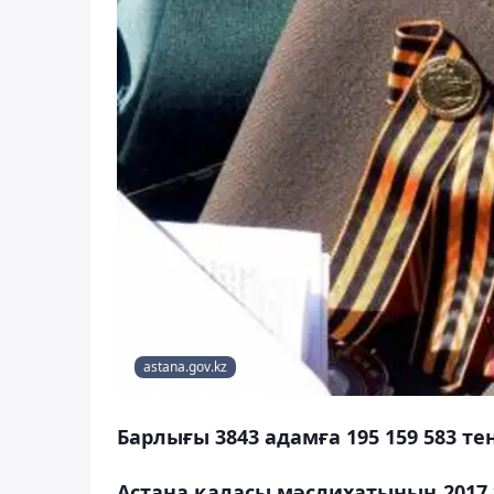
astana.gov.kz
Барлығы 3843 адамға 195 159 583 те
Астана қаласы мәслихатының 2017 