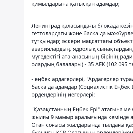
қимылдарына қатысқан адамдар;
Ленинград қаласындағы блокада кезін
геттолардағы және басқа да мәжбүрл
тұтқындар; әскери мақсаттағы объект
авариялардың, ядролық сынақтардың 
мүгедектігі ата-анасының бiрiнiң ра
олардың балалары) - 35 АЕК (102 095 те
- еңбек ардагерлері, "Ардагерлер ту
басқа да адамдар (Социалистік Еңбек 
ордендерінің иегерлері;
"Қазақстанның Еңбек Ері" атағына ие
жылғы 9 мамыр аралығында кемiнде ал
Отан соғысы жылдарында тылдағы қаж
бұрынғы КСР Одағының ордендерiмен