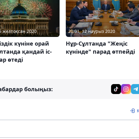
15 желтоқсан 2020
20:01, 12 наурыз 2020
іздік күніне орай
Нұр-Сұлтанда "Жеңіс
лтанда қандай іс-
күнінде" парад өтпейді
р өтеді
абардар болыңыз: