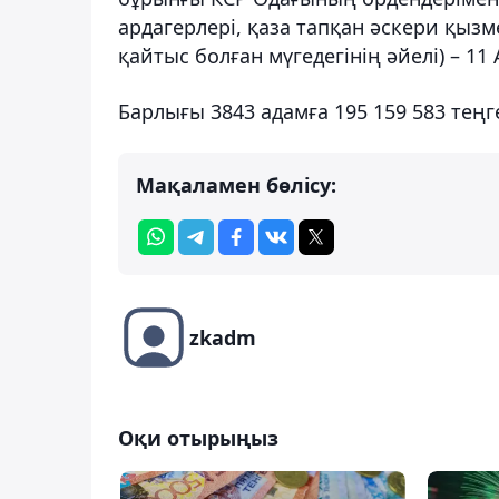
ардагерлері, қаза тапқан әскери қыз
қайтыс болған мүгедегінiң әйелі) – 11 
Барлығы 3843 адамға 195 159 583 теңг
Мақаламен бөлісу:
zkadm
Оқи отырыңыз