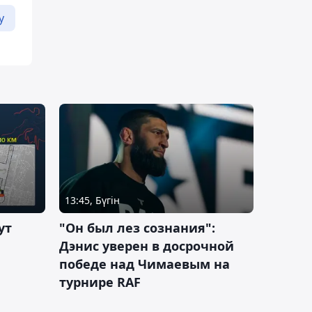
у
13:45, Бүгін
ут
"Он был лез сознания":
Дэнис уверен в досрочной
победе над Чимаевым на
турнире RAF