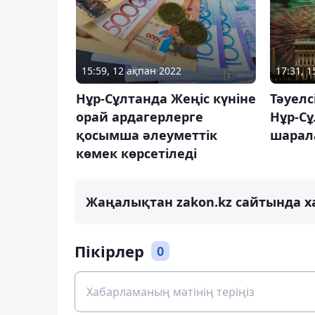
15:59, 12 ақпан 2022
17:31, 
Нұр-Сұлтанда Жеңіс күніне
Тәуелс
орай ардагерлерге
Нұр-Сұ
қосымша әлеуметтік
шарала
көмек көрсетіледі
Жаңалықтан zakon.kz сайтында х
Пікірлер
0