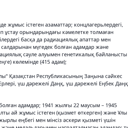
де жұмыс істеген азаматтар; концлагерьлердегі,
еп ұстау орындарындағы кәмелетке толмаған
iлердегi басқа да радиациялық апаттар мен
салдарынан мүгедек болған адамдар және
диациялық сәуле алуымен генетикалық байланысты
ңге) көлемінде (415 адам);
ралы" Қазақстан Республикасының Заңына сәйкес
Ерлері, үш дәрежелі Даңқ, үш дәрежелі Еңбек Даң
 болған адамдар; 1941 жылғы 22 маусым – 1945
ты ай жұмыс iстеген (қызмет өткерген) және Ұлы
ырлы еңбегi мен мiнсiз әскери қызметі үшін
 және медальдарымен наградталмаған адамдар; т