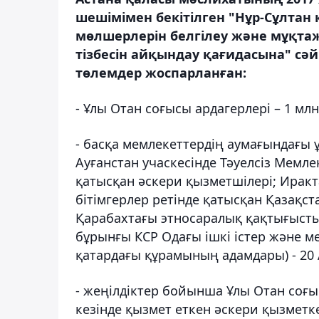
шешімімен бекітілген "Нұр-Сұлтан 
мөлшерлерін белгілеу және мұқта
тізбесін айқындау қағидасына" сә
төлемдер жоспарланған:
- Ұлы Отан соғысы ардагерлері – 1 млн
- басқа мемлекеттердiң аумағындағы 
Ауғанстан учаскесінде Тәуелсіз Мемл
қатысқан әскери қызметшілері; Иракт
бітімгерлер ретінде қатысқан Қазақс
Қарабахтағы этносаралық қақтығысты
бұрынғы КСР Одағы ішкі істер және м
қатардағы құрамының адамдары) - 20 АЕ
- жеңілдіктер бойынша Ұлы Отан соғы
кезінде қызмет еткен әскери қызметк