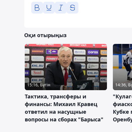
Оқи отырыңыз
15:16, Бүгін
14:36, Б
Тактика, трансферы и
"Кулаг
финансы: Михаил Кравец
фиаско
ответил на насущные
Кубке 
вопросы на сборах "Барыса"
Оренбу